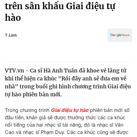
Chính trị
trên sân khấu Giai điệu tự
Truyền hình
hào
Văn hóa - Giải trí
Xã hội
Y tế
Đời sống
T.Linh
Pháp luật
Công nghệ
Giáo dục
Y tế
VTV.vn - Ca sĩ Hà Anh Tuấn đã khoe vẻ lãng tử
Thế giới
khi thể hiện ca khúc "Rồi đây anh sẽ đưa em về
Tin tức
nhà" trong buổi ghi hình chương trình Giai điệu
Kinh tế
tự hào phiên bản mới.
Thế giới đó đây
Tài chính
Dữ liệu và đời sống
Câu chuyện quốc tế
Trong chương trình
Giai điệu tự hào
phiên bản mới số
Thị trường
đầu tiên, khán giả sẽ được thưởng thức các ca khúc
nổi tiếng của hai nhạc sĩ tài năng, đó là nhạc sĩ Văn
Truyền hình
Góc doanh nghiệp
Cao và nhạc sĩ Phạm Duy. Các ca khúc cũng sẽ được