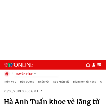
TRUYỀN HÌNH
Chính trị
Phim VTV
Hậu trường
Nhân vật
Góc khán giả
Điểm hẹn tài năng
Giải
Xã hội
26/05/2016 06:00 GMT+7
Pháp luật
Chuyên mục
Kinh tế
Hà Anh Tuấn khoe vẻ lãng tử
Thể thao