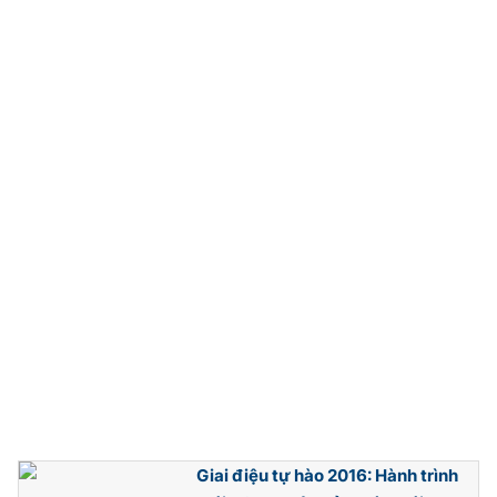
Photo
Infographic
Video
Shorts video
VTV Money
VTV Thể thao
VTV Sức khoẻ
Bất động sản
Thị trường 24h
Tấm lòng Việt
VTV4
Vươn mình bằng AI
VTV9
VTV8
Giai điệu tự hào 2016: Hành trình
Liên hệ tòa soạn
English