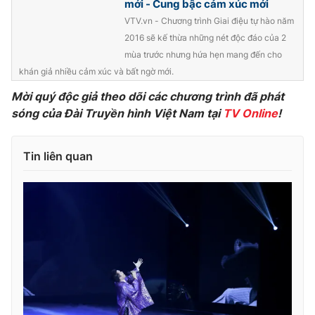
mới - Cung bậc cảm xúc mới
VTV.vn - Chương trình Giai điệu tự hào năm
2016 sẽ kế thừa những nét độc đáo của 2
mùa trước nhưng hứa hẹn mang đến cho
THỜI BÁO VTV
khán giả nhiều cảm xúc và bất ngờ mới.
Mời quý độc giả theo dõi các chương trình đã phát
sóng của Đài Truyền hình Việt Nam tại
TV Online
!
Theo dõi báo trên
Tin liên quan
Cơ quan chủ quản:
Đài Truyền hình Việt Nam
Cơ quan báo chí:
Thời báo VTV
Giấy phép hoạt động báo in và báo điện tử số 483/GP-BTTTT
cấp ngày 29/12/2023
Tổng Biên tập:
Vũ Thanh Thủy
Phó Tổng Biên tập:
Nguyễn Thị Mỹ Hạnh, Phạm Quốc Thắng,
Nguyễn Trọng Ninh
Tổng đài VTV:
024.38 355 931 - 024.38 355 932