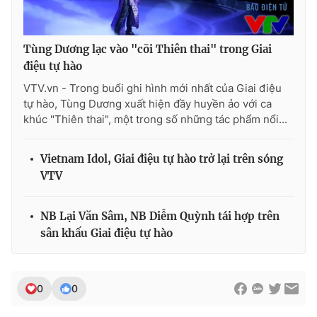
Ðiện thoại Thời báo VTV:
024.66 897 897
Email:
toasoan@vtv.vn
Liên hệ quảng cáo:
024-7300.7108
Tùng Dương lạc vào "cõi Thiên thai" trong Giai
điệu tự hào
VTV.vn - Trong buổi ghi hình mới nhất của Giai điệu
tự hào, Tùng Dương xuất hiện đầy huyền ảo với ca
khúc "Thiên thai", một trong số những tác phẩm nổi...
Vietnam Idol, Giai điệu tự hào trở lại trên sóng
VTV
NB Lại Văn Sâm, NB Diễm Quỳnh tái hợp trên
sân khấu Giai điệu tự hào
® Cấm sao chép dưới mọi hình thức nếu không có sự chấp
thuận bằng văn bản. Ghi rõ nguồn VTV.vn khi phát hành lại
thông tin từ website này.
0
0