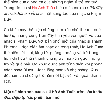
Phim VTV
thể hiện qua giọng ca của những nghệ sĩ trẻ tên tuổi.
Giải trí
Trong đó, ca sĩ
Hà Anh Tuấn
biểu diễn ca khúc
Rồi đây
Hậu trường
anh sẽ đưa em về nhà
, một sáng tác của nhạc sĩ Phạm
Điện ảnh
Đời sống
Duy.
Nhân vật
Âm nhạc
Du lịch
Ca khúc này thể hiện những cảm xúc nhớ thương quê
Khán giả
Giáo dục
Sao
hương nhưng cũng tràn đầy tình yêu với người vợ của
Làm đẹp
Giải sao mai
nhạc sĩ Phạm Duy. Với bản phối mới của nhạc sĩ Thanh
Tuyển sinh
Công nghệ
Phương - đạo diễn âm nhạc chương trình, Hà Anh Tuấn
Chất lượng cuộc sống
Học trực tuyến
thể hiện nét mới, lãng tử, phóng khoáng và trẻ trung
Hitech Công nghệ tương lai
hơn khi hóa thân thành chàng trai nơi xứ người mong
Giao lưu trực tuyến
trở về quê nhà. Ca khúc được anh trình diễn với phong
Sản phẩm
cách nhạc Blues - Jazz lãng mạn và nhẹ nhàng. Qua
Lịch phát sóng
đó, nam ca sĩ cũng trở nên nổi bật với vẻ ngoài thanh
Thị trường
lịch.
Tư vấn
Một số hình ảnh của ca sĩ Hà Anh Tuấn trên sân khấu
Chuyên mục khác
Giai điệu tự hào
phiên bản mới:
Emagazine
Podcast