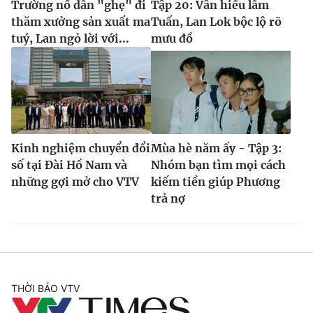
Trường nổ dẫn "ghẹ" đi
Tập 20: Vân hiểu lầm
thăm xưởng sản xuất ma
Tuấn, Lan Lok bộc lộ rõ
tuý, Lan ngỏ lời với...
mưu đồ
Kinh nghiệm chuyển đổi
Mùa hè năm ấy - Tập 3:
số tại Đài Hồ Nam và
Nhóm bạn tìm mọi cách
những gợi mở cho VTV
kiếm tiền giúp Phương
trả nợ
THỜI BÁO VTV