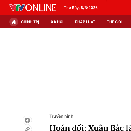
Thứ Bảy, 8/8/2026
CHÍNH TRỊ
XÃ HỘI
PHÁP LUẬT
THẾ GIỚI
Chính trị
Xã hội
Thế giới
Kinh tế
Tin tức
Tài chính
Thế giới đó đây
Thị trường
Câu chuyện quốc tế
Góc doanh nghiệp
Dữ liệu và đời sống
Truyền hình
Hoán đổi: Xuân Bắc 