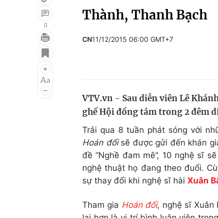
Thành, Thanh Bạch
0
CN
11/12/2015 06:00 GMT+7
Giải trí
Đời sống
Điện ảnh
Du lịch
Âm nhạc
Làm đẹp
VTV.vn - Sau diễn viên Lê Khánh,
Sao
Chất lượng cuộc sốn
ghế Hội đồng tám trong 2 đêm d
Trải qua 8 tuần phát sóng với n
Hoán đổi
sẽ được gửi đến khán giả
đề “Nghề đam mê”, 10 nghệ sĩ sẽ 
nghệ thuật họ đang theo đuổi. Cù
sự thay đổi khi nghệ sĩ hài
Xuân B
Tham gia
Hoán đổi
, nghệ sĩ Xuân 
lại hơn là vị trí bình luận viên t