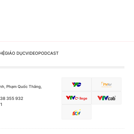
HỆ
GIÁO DỤC
VIDEO
PODCAST
nh, Phạm Quốc Thắng,
.38 355 932
71