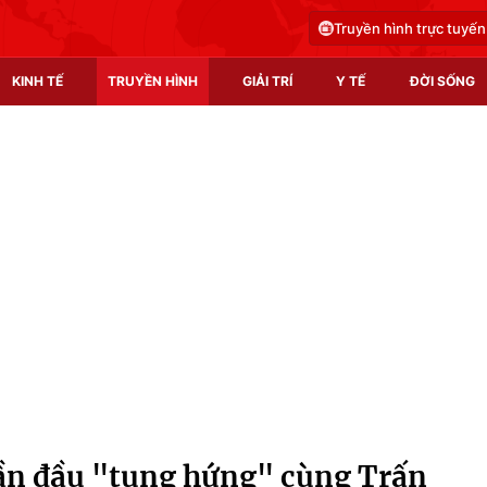
Truyền hình trực tuyến
KINH TẾ
TRUYỀN HÌNH
GIẢI TRÍ
Y TẾ
ĐỜI SỐNG
Pháp luật
Y tế
Truyền hình
Multimedia
Phim VTV
Video
Hậu trường
Shorts video
Nhân vật
Podcast
Khán giả
EMagazine
Giải sao mai
Photo
lần đầu "tung hứng" cùng Trấn
Infographic