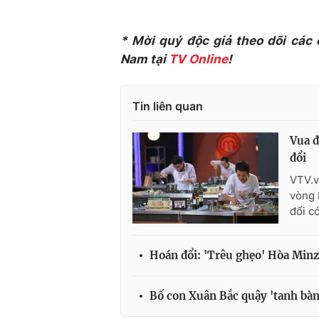
* Mời quý độc giả theo dõi các
Nam tại
TV Online
!
Tin liên quan
Vua đ
đổi
VTV.v
vòng 
đổi c
Hoán đổi: 'Trêu ghẹo' Hòa Minz
Bố con Xuân Bắc quậy 'tanh bàn