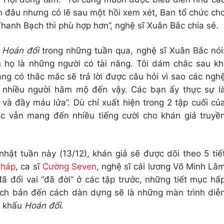
 đâu nhưng có lẽ sau một hồi xem xét, Ban tổ chức ch
Thanh Bạch thì phù hợp hơn”, nghệ sĩ Xuân Bắc chia sẻ.
a
Hoán đổi
trong những tuần qua, nghệ sĩ Xuân Bắc nói
ện họ là những người có tài năng. Tôi dám chắc sau kh
ang có thắc mắc sẽ trả lời được câu hỏi vì sao các ngh
c nhiều người hâm mộ đến vậy. Các bạn ấy thực sự l
 và đầy máu lửa”. Dù chỉ xuất hiện trong 2 tập cuối củ
c vẫn mang đến nhiều tiếng cười cho khán giả truyề
hật tuần này (13/12), khán giả sẽ được dõi theo 5 tiế
Pháp
, ca sĩ
Cường Seven
, nghệ sĩ cải lương Võ Minh Lâ
đã đổi vai “đã đời” ở các tập trước, những tiết mục hấ
ịch bản đến cách dàn dựng sẽ là những màn trình diễ
n khấu
Hoán đổi
.