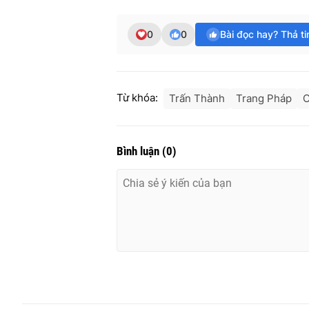
0
0
Bài đọc hay? Thả t
Từ khóa:
Trấn Thành
Trang Pháp
C
Bình luận
(
0
)