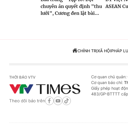
chuyên án quyết định "thu
ASEAN Cu
lưới", Cương đen lật bài...
CHÍNH TRỊ
XÃ HỘI
PHÁP L
Cơ quan chủ quản:
THỜI BÁO VTV
Cơ quan báo chí:
T
Giấy phép hoạt độn
483/GP-BTTTT cấp
Theo dõi báo trên