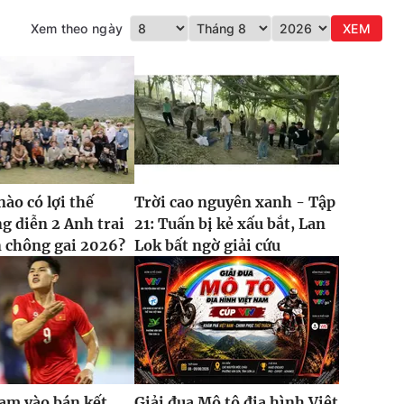
Xem theo ngày
XEM
nào có lợi thế
Trời cao nguyên xanh - Tập
g diễn 2 Anh trai
21: Tuấn bị kẻ xấu bắt, Lan
 chông gai 2026?
Lok bất ngờ giải cứu
am vào bán kết
Giải đua Mô tô địa hình Việt