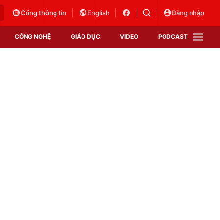
Cổng thông tin
English
Đăng nhập
CÔNG NGHỆ
GIÁO DỤC
VIDEO
PODCAST
VTV Money
VTV Thể thao
VTV Sức khoẻ
Bất động sản
Thị trường 24h
Tấm lòng Việt
Vươn mình bằng AI
VTV4
VTV8
VTV9
Lịch phát sóng
Giao lưu trực tuyến
Sự kiện