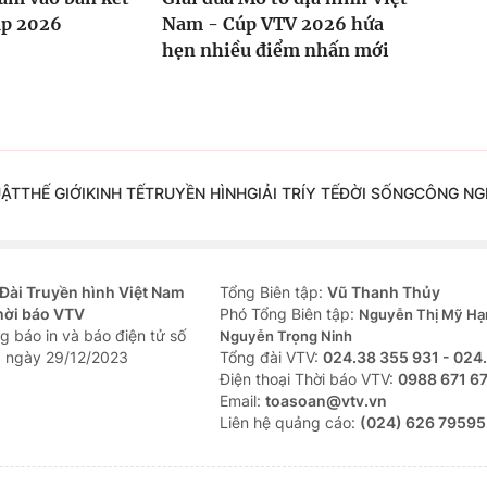
p 2026
Nam - Cúp VTV 2026 hứa
hẹn nhiều điểm nhấn mới
UẬT
THẾ GIỚI
KINH TẾ
TRUYỀN HÌNH
GIẢI TRÍ
Y TẾ
ĐỜI SỐNG
CÔNG NG
Đài Truyền hình Việt Nam
Tổng Biên tập:
Vũ Thanh Thủy
hời báo VTV
Phó Tổng Biên tập:
Nguyễn Thị Mỹ Hạ
g báo in và báo điện tử số
Nguyễn Trọng Ninh
 ngày 29/12/2023
Tổng đài VTV:
024.38 355 931 - 024
Ðiện thoại Thời báo VTV:
0988 671 6
Email:
toasoan@vtv.vn
Liên hệ quảng cáo:
(024) 626 79595