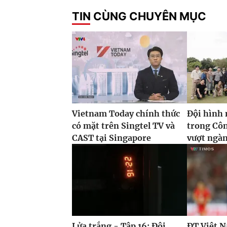
TIN CÙNG CHUYÊN MỤC
Vietnam Today chính thức
Đội hình 
có mặt trên Singtel TV và
trong Côn
CAST tại Singapore
vượt ngàn
Lửa trắng - Tập 16: Đội
ĐT Việt N