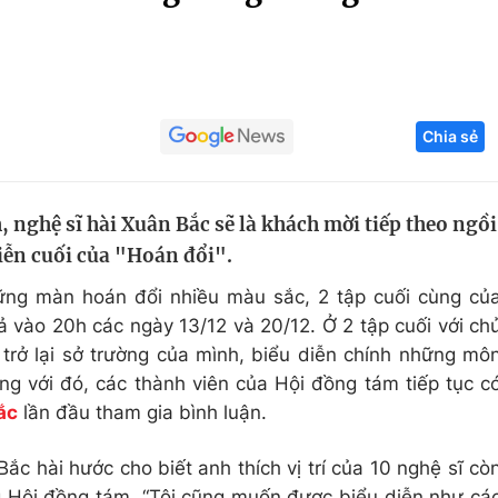
Góc ảnh
Giáo dục
Công nghệ
Chia sẻ
Tuyển sinh
Hitech Công ng
Học trực tuyến
Sản phẩm
 nghệ sĩ hài Xuân Bắc sẽ là khách mời tiếp theo ngồi
g
Thị trường
iễn cuối của "Hoán đổi".
Tư vấn
hững màn hoán đổi nhiều màu sắc, 2 tập cuối cùng củ
 vào 20h các ngày 13/12 và 20/12. Ở 2 tập cuối với ch
trở lại sở trường của mình, biểu diễn chính những mô
ng với đó, các thành viên của Hội đồng tám tiếp tục c
ắc
lần đầu tham gia bình luận.
Bắc hài hước cho biết anh thích vị trí của 10 nghệ sĩ cò
rong Hội đồng tám. “Tôi cũng muốn được biểu diễn như cá