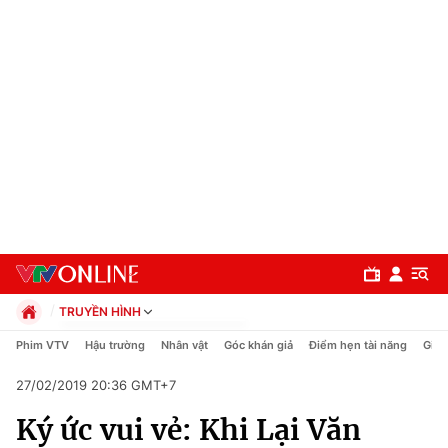
TRUYỀN HÌNH
Chính trị
Phim VTV
Hậu trường
Nhân vật
Góc khán giả
Điểm hẹn tài năng
Giải
Xã hội
27/02/2019 20:36 GMT+7
Pháp luật
Chuyên mục
Kinh tế
Ký ức vui vẻ: Khi Lại Văn
Thể thao