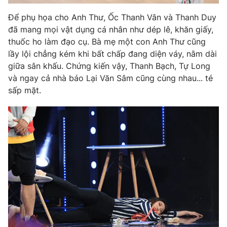
Ðiện thoại Thời báo VTV:
024.66 897 897
Để phụ họa cho Anh Thư, Ốc Thanh Vân và Thanh Duy
Email:
toasoan@vtv.vn
đã mang mọi vật dụng cá nhân như dép lê, khăn giấy,
Liên hệ quảng cáo:
024-7300.7108
thuốc ho làm đạo cụ. Bà mẹ một con Anh Thư cũng
lầy lội chẳng kém khi bất chấp đang diện váy, nằm dài
giữa sân khấu. Chứng kiến vậy, Thanh Bạch, Tự Long
và ngay cả nhà báo Lại Văn Sâm cũng cùng nhau... té
sấp mặt.
® Cấm sao chép dưới mọi hình thức nếu không có sự chấp
thuận bằng văn bản. Ghi rõ nguồn VTV.vn khi phát hành lại
thông tin từ website này.