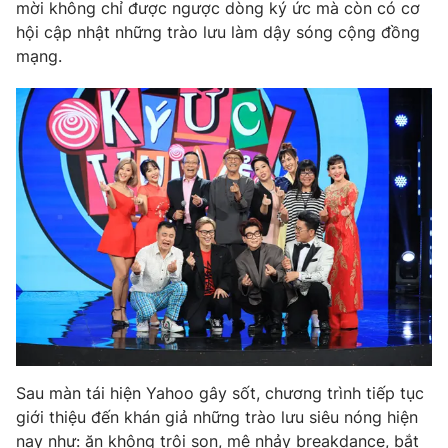
Phim VTV
mời không chỉ được ngược dòng ký ức mà còn có cơ
Giải trí
hội cập nhật những trào lưu làm dậy sóng cộng đồng
Hậu trường
mạng.
Điện ảnh
Đời sống
Nhân vật
Âm nhạc
Du lịch
Khán giả
Giáo dục
Sao
Làm đẹp
Giải sao mai
Tuyển sinh
Công nghệ
Chất lượng cuộc sống
Học trực tuyến
Hitech Công nghệ tương lai
Giao lưu trực tuyến
Sản phẩm
Lịch phát sóng
Thị trường
Tư vấn
Chuyên mục khác
Sau màn tái hiện Yahoo gây sốt, chương trình tiếp tục
giới thiệu đến khán giả những trào lưu siêu nóng hiện
Emagazine
Podcast
nay như: ăn không trôi son, mê nhảy breakdance, bắt