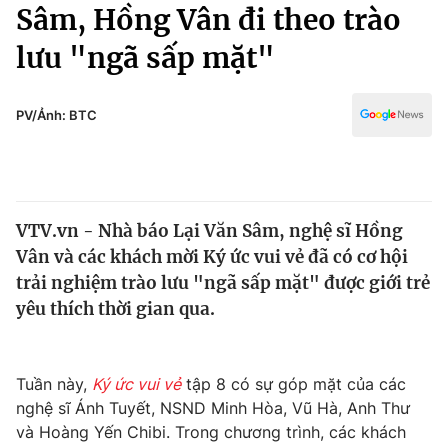
Chính trị
Sâm, Hồng Vân đi theo trào
Truyền hình
lưu "ngã sấp mặt"
Văn hóa - Giải trí
Xã hội
Y tế
Đời sống
PV/Ảnh: BTC
Pháp luật
Công nghệ
Giáo dục
Y tế
VTV.vn - Nhà báo Lại Văn Sâm, nghệ sĩ Hồng
Thế giới
Vân và các khách mời Ký ức vui vẻ đã có cơ hội
Tin tức
trải nghiệm trào lưu "ngã sấp mặt" được giới trẻ
Kinh tế
yêu thích thời gian qua.
Thế giới đó đây
Tài chính
Dữ liệu và đời sống
Câu chuyện quốc tế
Thị trường
Tuần này,
Ký ức vui vẻ
tập 8 có sự góp mặt của các
nghệ sĩ Ánh Tuyết, NSND Minh Hòa, Vũ Hà, Anh Thư
Truyền hình
Góc doanh nghiệp
và Hoàng Yến Chibi. Trong chương trình, các khách