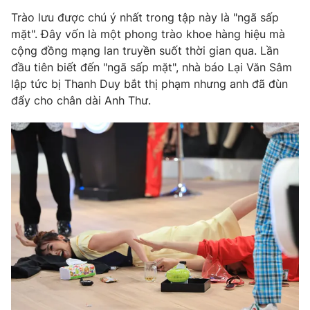
Trào lưu được chú ý nhất trong tập này là "ngã sấp
mặt". Đây vốn là một phong trào khoe hàng hiệu mà
cộng đồng mạng lan truyền suốt thời gian qua. Lần
THỜI BÁO VTV
đầu tiên biết đến "ngã sấp mặt", nhà báo Lại Văn Sâm
lập tức bị Thanh Duy bắt thị phạm nhưng anh đã đùn
đẩy cho chân dài Anh Thư.
Theo dõi báo trên
Cơ quan chủ quản:
Đài Truyền hình Việt Nam
Cơ quan báo chí:
Thời báo VTV
Giấy phép hoạt động báo in và báo điện tử số 483/GP-BTTTT
cấp ngày 29/12/2023
Tổng Biên tập:
Vũ Thanh Thủy
Phó Tổng Biên tập:
Nguyễn Thị Mỹ Hạnh, Phạm Quốc Thắng,
Nguyễn Trọng Ninh
Tổng đài VTV:
024.38 355 931 - 024.38 355 932