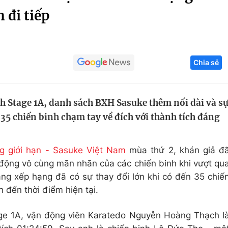
 đi tiếp
Góc ảnh
Giáo dục
Công nghệ
Chia sẻ
Tuyển sinh
Hitech Công ng
Học trực tuyến
Sản phẩm
ch Stage 1A, danh sách BXH Sasuke thêm nối dài và s
g
Thị trường
 35 chiến binh chạm tay về đích với thành tích đáng
Tư vấn
g giới hạn - Sasuke Việt Nam
mùa thứ 2, khán giả đ
ộng vô cùng mãn nhãn của các chiến binh khi vượt qu
ng xếp hạng đã có sự thay đổi lớn khi có đến 35 chiế
h đến thời điểm hiện tại.
age 1A, vận động viên Karatedo Nguyễn Hoàng Thạch l