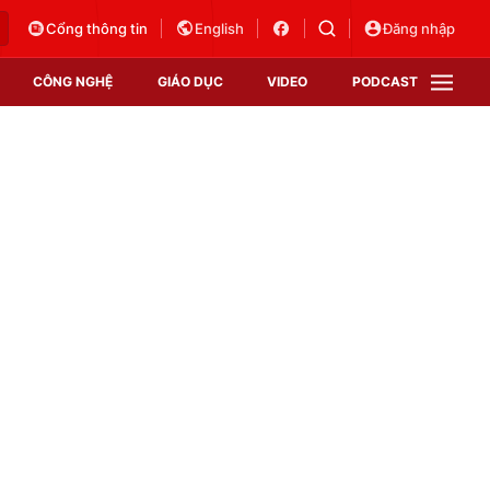
Cổng thông tin
English
Đăng nhập
CÔNG NGHỆ
GIÁO DỤC
VIDEO
PODCAST
VTV Money
VTV Thể thao
VTV Sức khoẻ
Bất động sản
Thị trường 24h
Tấm lòng Việt
Vươn mình bằng AI
VTV4
VTV8
VTV9
Lịch phát sóng
Giao lưu trực tuyến
Sự kiện