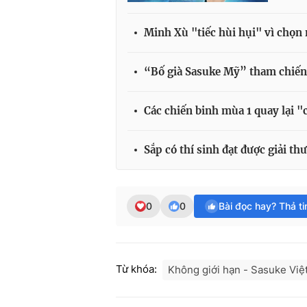
Minh Xù "tiếc hùi hụi" vì chọn
“Bố già Sasuke Mỹ” tham chiến
Các chiến binh mùa 1 quay lại
Sắp có thí sinh đạt được giải t
0
0
Bài đọc hay? Thả t
Từ khóa:
Không giới hạn - Sasuke Vi