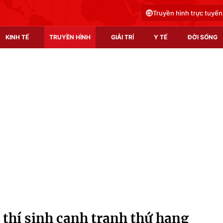
Truyền hình trực tuyến
KINH TẾ
TRUYỀN HÌNH
GIẢI TRÍ
Y TẾ
ĐỜI SỐNG
Pháp luật
Y tế
Truyền hình
Multimedia
Phim VTV
Video
Hậu trường
Shorts video
Nhân vật
Podcast
Khán giả
EMagazine
Giải sao mai
Photo
 thí sinh cạnh tranh thứ hạng
Infographic