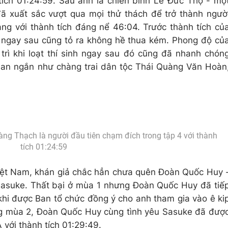
 tích 01:24:59. Sau anh là chiến binh Lê Đức Thọ - mộ
ã xuất sắc vượt qua mọi thử thách để trở thành ngườ
ạng với thành tích đáng nể 46:04. Trước thành tích củ
nh ngay sau cũng tỏ ra không hề thua kém. Phong độ củ
 trì khi loạt thí sinh ngay sau đó cũng đã nhanh chón
gian ngắn như chàng trai dân tộc Thái Quàng Văn Hoàn
g Thạch là người đầu tiên chạm đích trong tập 4 với thành
tích 01:24:59
iệt Nam, khán giả chắc hẳn chưa quên Đoàn Quốc Huy 
i Sasuke. Thất bại ở mùa 1 nhưng Đoàn Quốc Huy đã tiế
khi được Ban tổ chức đồng ý cho anh tham gia vào ê ki
rong mùa 2, Đoàn Quốc Huy cùng tình yêu Sasuke đã đượ
 với thành tích 01:29:49.