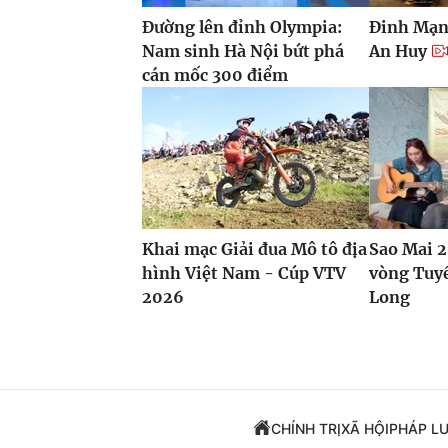
Đường lên đỉnh Olympia:
Đinh Mạn
Nam sinh Hà Nội bứt phá
An Huy
cán mốc 300 điểm
Khai mạc Giải đua Mô tô địa
Sao Mai 2
hình Việt Nam - Cúp VTV
vòng Tuyể
2026
Long
CHÍNH TRỊ
XÃ HỘI
PHÁP L