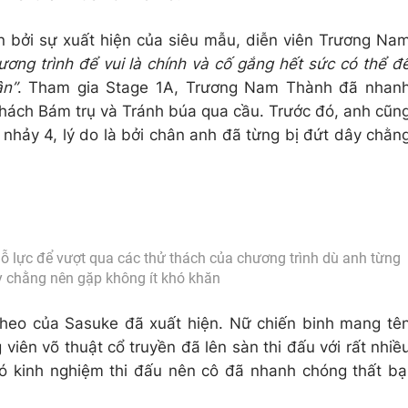
 bởi sự xuất hiện của siêu mẫu, diễn viên Trương Na
ơng trình để vui là chính và cố gắng hết sức có thể đ
ân”
. Tham gia Stage 1A, Trương Nam Thành đã nhan
 thách Bám trụ và Tránh búa qua cầu. Trước đó, anh cũn
nhảy 4, lý do là bởi chân anh đã từng bị đứt dây chằn
 lực để vượt qua các thử thách của chương trình dù anh từng
y chằng nên gặp không ít khó khăn
theo của Sasuke đã xuất hiện. Nữ chiến binh mang tê
iên võ thuật cổ truyền đã lên sàn thi đấu với rất nhiề
 có kinh nghiệm thi đấu nên cô đã nhanh chóng thất bạ