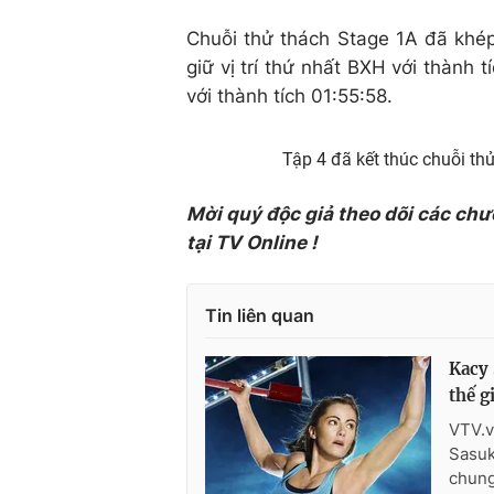
Chuỗi thử thách Stage 1A đã khé
giữ vị trí thứ nhất BXH với thành 
với thành tích 01:55:58.
Tập 4 đã kết thúc chuỗi th
Mời quý độc giả theo dõi các chư
tại TV Online !
Tin liên quan
Kacy
thế g
VTV.v
Sasuk
chung