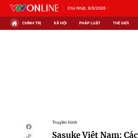
Chủ Nhật, 9/8/2026
CHÍNH TRỊ
XÃ HỘI
PHÁP LUẬT
THẾ GIỚI
Chính trị
Xã hội
Thế giới
Kinh tế
Tin tức
Tài chính
Thế giới đó đây
Thị trường
Câu chuyện quốc tế
Góc doanh nghiệp
Dữ liệu và đời sống
Truyền hình
Sasuke Việt Nam: Các