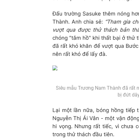
Đấu trường Sasuke thêm nóng hơn
Thành. Anh chia sẻ:
“Tham gia chư
vượt qua được thử thách bản th
chóng "tắm hồ" khi thất bại ở thử
đã rất khó khăn để vượt qua Bước 
nên rất khó để lấy đà.
Siêu mẫu Trương Nam Thành đã rất nỗ
bị đứt dâ
Lại một lần nữa, bóng hồng tiếp 
Nguyễn Thị Ái Vân - một vận động v
hi vọng. Nhưng rất tiếc, vì chưa
trong thử thách đầu tiên.