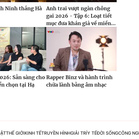
h Ninh thắng Hà
Anh trai vượt ngàn chông
gai 2026 - Tập 6: Loạt tiết
mục đưa khán giả về miền...
026: Sẵn sàng cho
Rapper Binz và hành trình
n chọn tại Hạ
chữa lành bằng âm nhạc
UẬT
THẾ GIỚI
KINH TẾ
TRUYỀN HÌNH
GIẢI TRÍ
Y TẾ
ĐỜI SỐNG
CÔNG NG