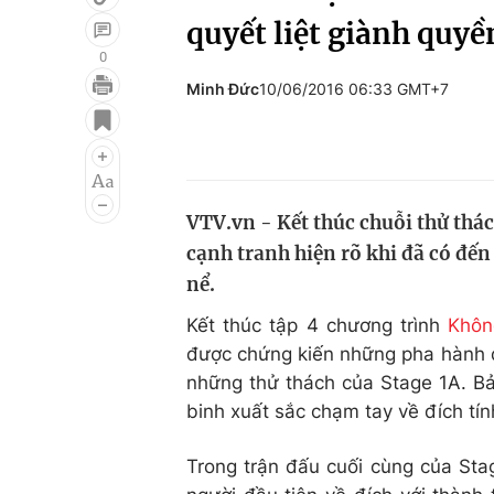
quyết liệt giành quyền
0
Minh Đức
10/06/2016 06:33 GMT+7
Giải trí
Đời sống
Điện ảnh
Du lịch
Âm nhạc
Làm đẹp
VTV.vn - Kết thúc chuỗi thử thá
Sao
Chất lượng cuộc sốn
cạnh tranh hiện rõ khi đã có đến
nể.
Kết thúc tập 4 chương trình
Khôn
được chứng kiến những pha hành đ
những thử thách của Stage 1A. Bả
binh xuất sắc chạm tay về đích tín
Trong trận đấu cuối cùng của St