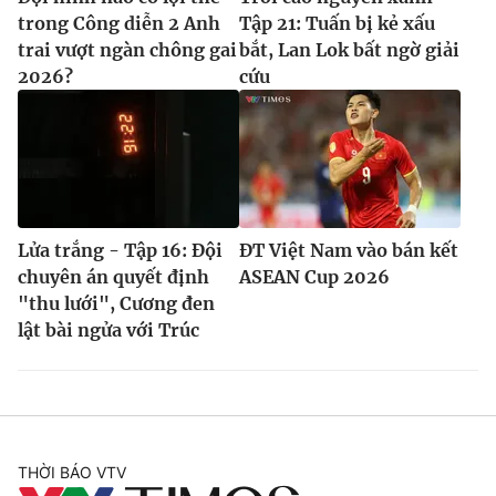
trong Công diễn 2 Anh
Tập 21: Tuấn bị kẻ xấu
trai vượt ngàn chông gai
bắt, Lan Lok bất ngờ giải
2026?
cứu
Lửa trắng - Tập 16: Đội
ĐT Việt Nam vào bán kết
chuyên án quyết định
ASEAN Cup 2026
"thu lưới", Cương đen
lật bài ngửa với Trúc
THỜI BÁO VTV