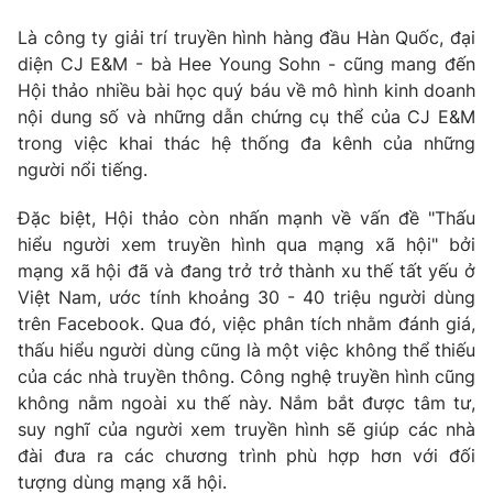
Photo
Infographic
Là công ty giải trí truyền hình hàng đầu Hàn Quốc, đại
diện CJ E&M - bà Hee Young Sohn - cũng mang đến
Hội thảo nhiều bài học quý báu về mô hình kinh doanh
Video
Shorts video
nội dung số và những dẫn chứng cụ thể của CJ E&M
trong việc khai thác hệ thống đa kênh của những
VTV Money
VTV Thể thao
người nổi tiếng.
Đặc biệt, Hội thảo còn nhấn mạnh về vấn đề "Thấu
VTV Sức khoẻ
Bất động sản
hiểu người xem truyền hình qua mạng xã hội" bởi
mạng xã hội đã và đang trở trở thành xu thế tất yếu ở
Thị trường 24h
Tấm lòng Việt
Việt Nam, ước tính khoảng 30 - 40 triệu người dùng
trên Facebook. Qua đó, việc phân tích nhằm đánh giá,
thấu hiểu người dùng cũng là một việc không thể thiếu
VTV4
Vươn mình bằng AI
của các nhà truyền thông. Công nghệ truyền hình cũng
không nằm ngoài xu thế này. Nắm bắt được tâm tư,
VTV9
VTV8
suy nghĩ của người xem truyền hình sẽ giúp các nhà
đài đưa ra các chương trình phù hợp hơn với đối
Liên hệ tòa soạn
tượng dùng mạng xã hội.
English