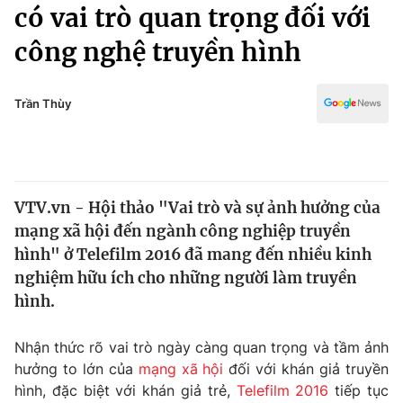
Chính trị
có vai trò quan trọng đối với
Truyền hình
công nghệ truyền hình
Văn hóa - Giải trí
Xã hội
Y tế
Đời sống
Trần Thùy
Pháp luật
Công nghệ
Giáo dục
Y tế
VTV.vn - Hội thảo "Vai trò và sự ảnh hưởng của
Thế giới
mạng xã hội đến ngành công nghiệp truyền
Tin tức
hình" ở Telefilm 2016 đã mang đến nhiều kinh
Kinh tế
nghiệm hữu ích cho những người làm truyền
Thế giới đó đây
hình.
Tài chính
Dữ liệu và đời sống
Câu chuyện quốc tế
Thị trường
Nhận thức rõ vai trò ngày càng quan trọng và tầm ảnh
hưởng to lớn của
mạng xã hội
đối với khán giả truyền
Truyền hình
Góc doanh nghiệp
hình, đặc biệt với khán giả trẻ,
Telefilm 2016
tiếp tục