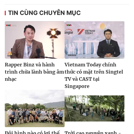
TIN CÙNG CHUYÊN MỤC
Rapper Binz và hành
Vietnam Today chính
trình chữa lành bằng âm
thức có mặt trên Singtel
nhạc
TV và CAST tại
Singapore
Đội hình nào có lợi thế
Trời cao nguyên xanh -