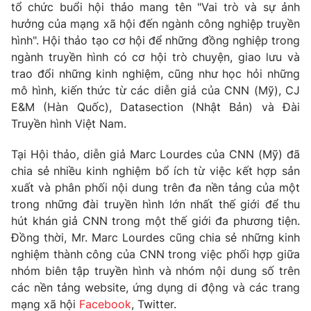
Phim VTV
tổ chức buổi hội thảo mang tên "Vai trò và sự ảnh
Giải trí
hưởng của mạng xã hội đến ngành công nghiệp truyền
Hậu trường
hình". Hội thảo tạo cơ hội để những đồng nghiệp trong
Điện ảnh
Đời sống
ngành truyền hình có cơ hội trò chuyện, giao lưu và
Nhân vật
Âm nhạc
trao đổi những kinh nghiệm, cũng như học hỏi những
Du lịch
Khán giả
mô hình, kiến thức từ các diễn giả của CNN (Mỹ), CJ
Giáo dục
Sao
E&M (Hàn Quốc), Datasection (Nhật Bản) và Đài
Làm đẹp
Giải sao mai
Truyền hình Việt Nam.
Tuyển sinh
Công nghệ
Chất lượng cuộc sống
Học trực tuyến
Tại Hội thảo, diễn giả Marc Lourdes của CNN (Mỹ) đã
Hitech Công nghệ tương lai
chia sẻ nhiều kinh nghiệm bổ ích từ việc kết hợp sản
Giao lưu trực tuyến
xuất và phân phối nội dung trên đa nền tảng của một
Sản phẩm
trong những đài truyền hình lớn nhất thế giới để thu
Lịch phát sóng
Thị trường
hút khán giả CNN trong một thế giới đa phương tiện.
Đồng thời, Mr. Marc Lourdes cũng chia sẻ những kinh
Tư vấn
nghiệm thành công của CNN trong việc phối hợp giữa
Chuyên mục khác
nhóm biên tập truyền hình và nhóm nội dung số trên
các nền tảng website, ứng dụng di động và các trang
Emagazine
Podcast
mạng xã hội
Facebook
, Twitter.