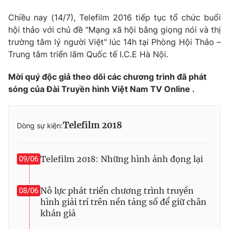
Chiều nay (14/7), Telefilm 2016 tiếp tục tổ chức buổi
hội thảo với chủ đề "Mạng xã hội bằng giọng nói và thị
trường tâm lý người Việt" lúc 14h tại Phòng Hội Thảo –
THỜI BÁO VTV
Trung tâm triển lãm Quốc tế I.C.E Hà Nội.
Mời quý độc giả theo dõi các chương trình đã phát
sóng của Đài Truyền hình Việt Nam TV Online .
Theo dõi báo trên
Telefilm 2018
Dòng sự kiện:
Cơ quan chủ quản:
Đài Truyền hình Việt Nam
Cơ quan báo chí:
Thời báo VTV
Giấy phép hoạt động báo in và báo điện tử số 483/GP-BTTTT
Telefilm 2018: Những hình ảnh đọng lại
09/06
cấp ngày 29/12/2023
Tổng Biên tập:
Vũ Thanh Thủy
Nỗ lực phát triển chương trình truyền
08/06
Phó Tổng Biên tập:
Nguyễn Thị Mỹ Hạnh, Phạm Quốc Thắng,
hình giải trí trên nền tảng số để giữ chân
Nguyễn Trọng Ninh
khán giả
Tổng đài VTV:
024.38 355 931 - 024.38 355 932