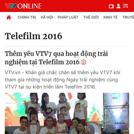
CHÍNH TRỊ
XÃ HỘI
PHÁP LUẬT
THẾ GIỚI
KINH TẾ
TRUYỀ
Telefilm 2016
Chuyên mục
Thêm yêu VTV7 qua hoạt động trải
Chính trị
nghiệm tại Telefilm 2016
VTV.vn - Khán giả chắc chắn sẽ thêm yêu VTV7 khi
Xã hội
tham gia những hoạt động Ngày trải nghiệm cùng
VTV7 tại sự kiện triển lãm Telefilm 2016.
Pháp luật
Y tế
Thế giới