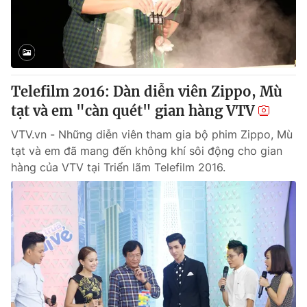
Giao lưu trực tuyến
Sản phẩm
Lịch phát sóng
Thị trường
Tư vấn
Telefilm 2016: Dàn diễn viên Zippo, Mù
Chuyên mục khác
tạt và em "càn quét" gian hàng VTV
Emagazine
Podcast
VTV.vn - Những diễn viên tham gia bộ phim Zippo, Mù
tạt và em đã mang đến không khí sôi động cho gian
Photo
Infographic
hàng của VTV tại Triển lãm Telefilm 2016.
Video
Shorts video
VTV Money
VTV Thể thao
VTV Sức khoẻ
Bất động sản