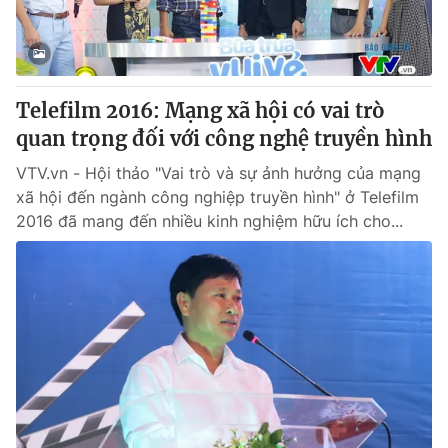
Thị trường 24h
Tấm lòng Việt
VTV4
Vươn mình bằng AI
Telefilm 2016: Mạng xã hội có vai trò
VTV9
VTV8
quan trọng đối với công nghệ truyền hình
VTV.vn - Hội thảo "Vai trò và sự ảnh hưởng của mạng
Liên hệ tòa soạn
English
xã hội đến ngành công nghiệp truyền hình" ở Telefilm
2016 đã mang đến nhiều kinh nghiệm hữu ích cho...
THỜI BÁO VTV
Theo dõi báo trên
Cơ quan chủ quản:
Đài Truyền hình Việt Nam
Cơ quan báo chí:
Thời báo VTV