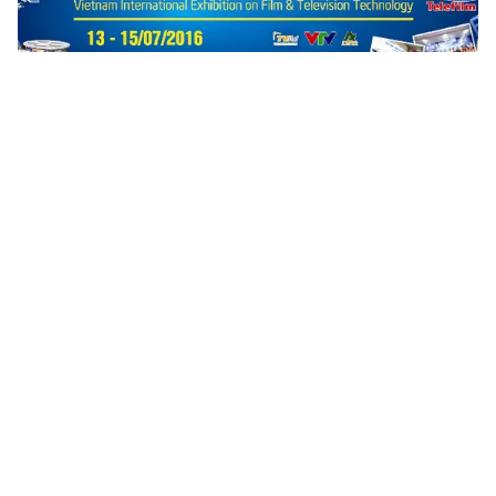
Tin mới
Video
Live
Emagazine
Trang chủ
Telefilm 2016: Công nghệ mới trong sản
xuất chương trình truyền hình
VTV.vn - Đây sẽ là một trong hai cuộc hội thảo đáng
chú ý tại Telefilm 2016 diễn ra vào tháng 7 tới. Vậy, nội
dung cụ thể của hội thảo là gì và ai sẽ tham gia...