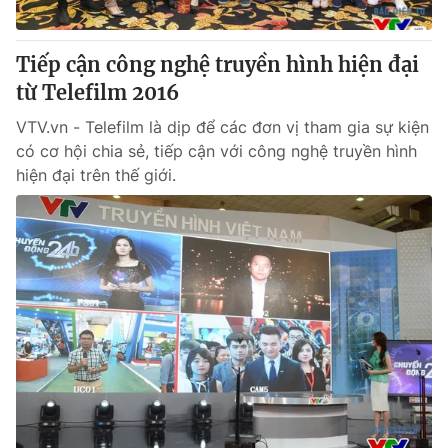
® Cấm sao chép dưới mọi hình thức nếu không có sự chấp
Tiếp cận công nghệ truyền hình hiện đại
thuận bằng văn bản. Ghi rõ nguồn VTV.vn khi phát hành lại
từ Telefilm 2016
thông tin từ website này.
VTV.vn - Telefilm là dịp để các đơn vị tham gia sự kiện
có cơ hội chia sẻ, tiếp cận với công nghệ truyền hình
hiện đại trên thế giới.