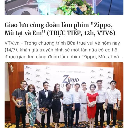
Giấy phép hoạt động báo in và báo điện tử số 483/GP-BTTTT
cấp ngày 29/12/2023
Tổng Biên tập:
Vũ Thanh Thủy
Giao lưu cùng đoàn làm phim "Zippo,
Phó Tổng Biên tập:
Nguyễn Thị Mỹ Hạnh, Phạm Quốc Thắng,
Mù tạt và Em" (TRỰC TIẾP, 12h, VTV6)
Nguyễn Trọng Ninh
Tổng đài VTV:
024.38 355 931 - 024.38 355 932
VTV.vn - Trong chương trình Bữa trưa vui vẻ hôm nay
Ðiện thoại Thời báo VTV:
024.66 897 897
(14/7), khán giả truyền hình sẽ một lần nữa có cơ hội
Email:
toasoan@vtv.vn
được giao lưu cùng đoàn làm phim "Zippo, Mù tạt và...
Liên hệ quảng cáo:
024-7300.7108