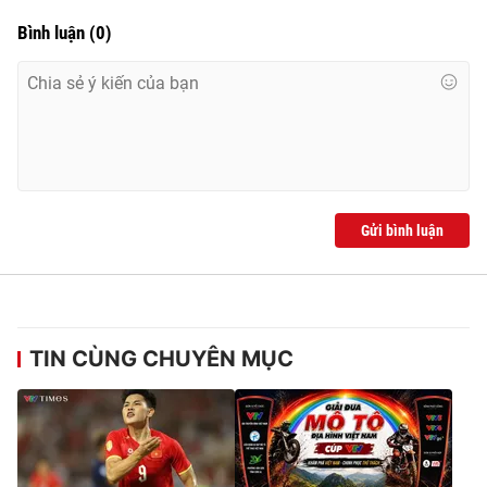
Bình luận
(
0
)
Gửi bình luận
TIN CÙNG CHUYÊN MỤC