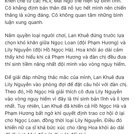
khen chê từ các HLV, Mai Ngô thể hiện sự bình tĩnh.
Cô khẳng định bản thân đã nỗ lực hết mình nên chiến
thắng là xứng đáng. Cô không quan tâm những bình
luận xung quanh.
THỜI BÁO VTV
Nắm quyền loại người chơi, Lan Khuê đứng trước lựa
chọn khó khăn giữa Ngọc Loan (đội Phạm Hương) và
Lily Nguyễn (đội Hồ Ngọc Hà). Hoa khôi áo dài cảm
thấy khó hiểu khi cả Phạm Hương và đàn chị đều đưa
Theo dõi báo trên
thí sinh tiềm năng nhất đội mình vào vòng nguy hiểm.
Cơ quan chủ quản:
Đài Truyền hình Việt Nam
Để giải đáp những thắc mắc của mình, Lan Khuê đưa
Cơ quan báo chí:
Thời báo VTV
Lily Nguyễn vào phòng đợi để đặt câu hỏi với đàn chị.
Theo đó, Hồ Ngọc Hà giải thích cô đưa Lily Nguyễn
Giấy phép hoạt động báo in và báo điện tử số 483/GP-BTTTT
cấp ngày 29/12/2023
vào vòng nguy hiểm vì đây là thí sinh bản lĩnh và lì lợm
nhất. Tuy nhiên, Lan Khuê đã khiến cả Hồ Ngọc Hà và
Tổng Biên tập:
Vũ Thanh Thủy
Phạm Hương bất ngờ khi quyết định trao cơ hội ở lại
Phó Tổng Biên tập:
Nguyễn Thị Mỹ Hạnh, Phạm Quốc Thắng,
cho Ngọc Loan. đồng thời loại Lily Nguyễn. Điều đó
Nguyễn Trọng Ninh
khiến nữ ca sĩ khá bức xúc cho rằng Hoa khôi áo dài
Tổng đài VTV:
024.38 355 931 - 024.38 355 932