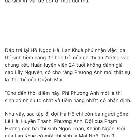
đã Quỳnh Mai để bớt đi một đối thủ.
Ðiện thoại Thời báo VTV:
024.66 897 897
Email:
toasoan@vtv.vn
Liên hệ quảng cáo:
024-7300.7108
Đáp trả lại Hồ Ngọc Hà, Lan Khuê phủ nhận việc loại
thí sinh tiềm năng để học trò của cô thuận đường vào
chung kết. Huấn luyện viên 24 tuổi không đánh giá
cao Lily Nguyễn, cô cho rằng Phương Anh mới thật sự
là đối thủ của Quỳnh Mai.
“Cho đến thời điểm này, Phí Phương Anh mới là thí
sinh có nhiều tố chất và tiềm năng nhất”, cô nhận định.
® Cấm sao chép dưới mọi hình thức nếu không có sự chấp
thuận bằng văn bản. Ghi rõ nguồn VTV.vn khi phát hành lại
Như vậy, sau tập 8, đội Hà Hồ chỉ còn ba người gồm:
thông tin từ website này.
Lê Hà, Huyền Thanh, Phương Anh. Đội của Phạm
Hương còn hai thí sinh Ngọc Loan, Khánh Ngân. Đội
của Lan Khuê có một thí sinh là Mai Ngô. Tập 9