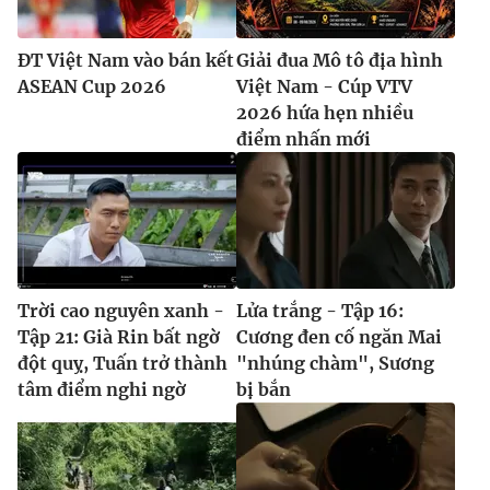
ĐT Việt Nam vào bán kết
Giải đua Mô tô địa hình
ASEAN Cup 2026
Việt Nam - Cúp VTV
2026 hứa hẹn nhiều
điểm nhấn mới
Trời cao nguyên xanh -
Lửa trắng - Tập 16:
Tập 21: Già Rin bất ngờ
Cương đen cố ngăn Mai
đột quỵ, Tuấn trở thành
"nhúng chàm", Sương
tâm điểm nghi ngờ
bị bắn