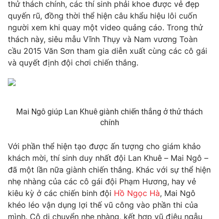
Phim VTV
thử thách chính, các thí sinh phải khoe được vẻ đẹp
Giải trí
quyến rũ, đồng thời thể hiện câu khẩu hiệu lôi cuốn
Hậu trường
người xem khi quay một video quảng cáo. Trong thử
Điện ảnh
Đời sống
thách này, siêu mẫu Vĩnh Thụy và Nam vương Toàn
Nhân vật
Âm nhạc
cầu 2015 Văn Sơn tham gia diễn xuất cùng các cô gái
Du lịch
Khán giả
và quyết định đội chơi chiến thắng.
Giáo dục
Sao
Làm đẹp
Giải sao mai
Tuyển sinh
Công nghệ
Chất lượng cuộc sống
Học trực tuyến
Mai Ngô giúp Lan Khuê giành chiến thắng ở thử thách
Hitech Công nghệ tương lai
chính
Giao lưu trực tuyến
Sản phẩm
Với phần thể hiện tạo được ấn tượng cho giám khảo
Lịch phát sóng
Thị trường
khách mời, thí sinh duy nhất đội Lan Khuê – Mai Ngô –
đã một lần nữa giành chiến thắng. Khác với sự thể hiện
Tư vấn
nhẹ nhàng của các cô gái đội Phạm Hương, hay vẻ
Chuyên mục khác
kiêu kỳ ở các chiến binh đội
Hồ Ngọc Hà
, Mai Ngô
khéo léo vận dụng lợi thế vũ công vào phần thi của
Emagazine
Podcast
mình. Cô di chuyển nhẹ nhàng, kết hợp vũ điệu ngẫu