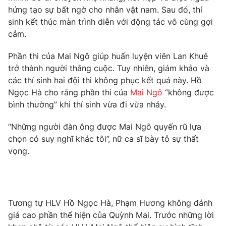
hứng tạo sự bất ngờ cho nhân vật nam. Sau đó, thí
Photo
Infographic
sinh kết thúc màn trình diễn với động tác vô cùng gợi
cảm.
Video
Shorts video
Phần thi của Mai Ngô giúp huấn luyện viên Lan Khuê
trở thành người thắng cuộc. Tuy nhiên, giám khảo và
VTV Money
VTV Thể thao
các thí sinh hai đội thi không phục kết quả này. Hồ
Ngọc Hà cho rằng phần thi của
Mai Ngô
“không được
VTV Sức khoẻ
Bất động sản
bình thường” khi thí sinh vừa đi vừa nhảy.
“Những người đàn ông được Mai Ngô quyến rũ lựa
Thị trường 24h
Tấm lòng Việt
chọn có suy nghĩ khác tôi”, nữ ca sĩ bày tỏ sự thất
vọng.
VTV4
Vươn mình bằng AI
VTV9
VTV8
Tương tự HLV Hồ Ngọc Hà, Phạm Hương không đánh
giá cao phần thể hiện của Quỳnh Mai. Trước những lời
Liên hệ tòa soạn
English