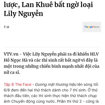
Chính trị
lược, Lan Khuê bất ngờ loại
Truyền hình
Lily Nguyễn
Văn hóa - Giải trí
Xã hội
Y tế
Đời sống
T.H
Pháp luật
Công nghệ
Giáo dục
Y tế
VTV.vn - Việc Lily Nguyễn phải ra đi khiến HLV
Thế giới
Hồ Ngọc Hà và các thí sinh rất bất ngờ vì đây là
Tin tức
một trong những chiến binh mạnh nhất đội của
Kinh tế
nữ ca sĩ.
Thế giới đó đây
Tài chính
Dữ liệu và đời sống
Câu chuyện quốc tế
Tập 8 The Face
- Gương mặt thương hiệu
lên sóng tối
Thị trường
6/8 đem đến hai thử thách dành cho 7 thí sinh. Ở thử
thách đầu tiên, các thí sinh thực hiện thử thách chụp
Truyền hình
Góc doanh nghiệp
ảnh Chuyển động cùng nước. Phần thi thứ 2 - cũng là