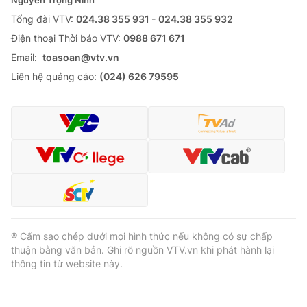
Tổng đài VTV:
024.38 355 931 - 024.38 355 932
Ðiện thoại Thời báo VTV:
0988 671 671
Email:
toasoan@vtv.vn
Liên hệ quảng cáo:
(024) 626 79595
® Cấm sao chép dưới mọi hình thức nếu không có sự chấp
thuận bằng văn bản. Ghi rõ nguồn VTV.vn khi phát hành lại
thông tin từ website này.