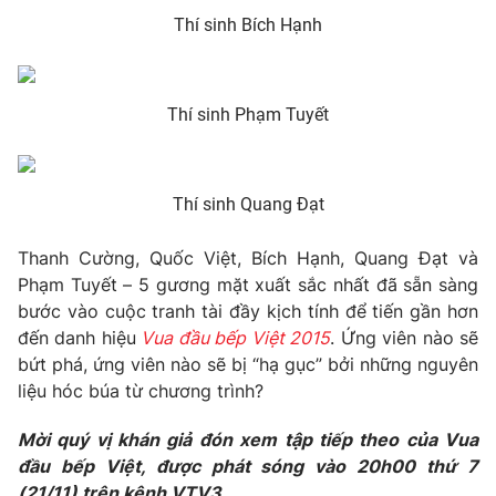
Thí sinh Bích Hạnh
THỜI BÁO VTV
Thí sinh Phạm Tuyết
Thí sinh Quang Đạt
Theo dõi báo trên
Thanh Cường, Quốc Việt, Bích Hạnh, Quang Đạt và
Cơ quan chủ quản:
Đài Truyền hình Việt Nam
Phạm Tuyết – 5 gương mặt xuất sắc nhất đã sẵn sàng
Cơ quan báo chí:
Thời báo VTV
bước vào cuộc tranh tài đầy kịch tính để tiến gần hơn
đến danh hiệu
Vua đầu bếp Việt 2015
. Ứng viên nào sẽ
Giấy phép hoạt động báo in và báo điện tử số 483/GP-BTTTT
cấp ngày 29/12/2023
bứt phá, ứng viên nào sẽ bị “hạ gục” bởi những nguyên
liệu hóc búa từ chương trình?
Tổng Biên tập:
Vũ Thanh Thủy
Phó Tổng Biên tập:
Nguyễn Thị Mỹ Hạnh, Phạm Quốc Thắng,
Mời quý vị khán giả đón xem tập tiếp theo của Vua
Nguyễn Trọng Ninh
đầu bếp Việt, được phát sóng vào 20h00 thứ 7
Tổng đài VTV:
024.38 355 931 - 024.38 355 932
(21/11) trên kênh VTV3.