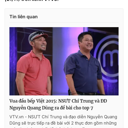
Ðiện thoại Thời báo VTV:
024.66 897 897
Email:
toasoan@vtv.vn
Tin liên quan
Liên hệ quảng cáo:
024-7300.7108
® Cấm sao chép dưới mọi hình thức nếu không có sự chấp
Vua đầu bếp Việt 2015: NSƯT Chí Trung và ĐD
thuận bằng văn bản. Ghi rõ nguồn VTV.vn khi phát hành lại
Nguyễn Quang Dũng ra đề bài cho top 7
thông tin từ website này.
VTV.vn - NSƯT Chí Trung và đạo diễn Nguyễn Quang
Dũng sẽ trực tiếp ra đề bài với 2 thực đơn gồm những