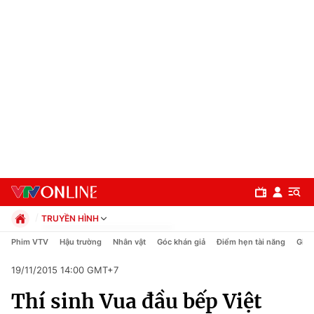
TRUYỀN HÌNH
Chính trị
Phim VTV
Hậu trường
Nhân vật
Góc khán giả
Điểm hẹn tài năng
Giải
Xã hội
19/11/2015 14:00 GMT+7
Pháp luật
Chuyên mục
Kinh tế
Thí sinh Vua đầu bếp Việt
Thể thao