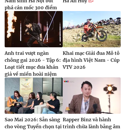
Nam sinh Hà Nội bứt
Hà An Huy
phá cán mốc 300 điểm
Anh trai vượt ngàn
Khai mạc Giải đua Mô tô
chông gai 2026 - Tập 6:
địa hình Việt Nam - Cúp
Loạt tiết mục đưa khán
VTV 2026
giả về miền hoài niệm
Sao Mai 2026: Sẵn sàng
Rapper Binz và hành
cho vòng Tuyển chọn tại
trình chữa lành bằng âm