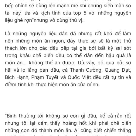
Phim VTV
bếp chính sẽ bùng lên mạnh mẽ khi chứng kiến màn so
Giải trí
tài nảy lửa và kịch tính của top 5 với những nguyên
Hậu trường
Điện ảnh
liệu ghê rợn”nhưng vô cùng thú vị.
Đời sống
Nhân vật
Âm nhạc
Là những nguyên liệu dân dã nhưng rất khó để làm
Du lịch
Khán giả
nên những món ăn ngon, đây thực sự sẽ là một thử
Giáo dục
Sao
thách lớn cho các đầu bếp tại gia bởi bất kỳ sai sót
Làm đẹp
Giải sao mai
Tuyển sinh
trong khâu chế biến đều có thể dẫn đến hậu quả là
Công nghệ
Chất lượng cuộc sống
món ăn… không thể ăn được. Dù vậy, bỏ qua nỗi sợ
Học trực tuyến
hãi và lo lắng ban đầu, cả Thanh Cường, Quang Đạt,
Hitech Công nghệ tương lai
Giao lưu trực tuyến
Bích Hạnh, Phạm Tuyết và Quốc Việt đều rất tự tin và
Sản phẩm
điềm tĩnh khi thực hiện món ăn của mình.
Lịch phát sóng
Thị trường
Tư vấn
“Bình thường tôi không sợ con gì đâu, kể cả rắn rết
Chuyên mục khác
nhưng tôi lại cảm thấy hoảng hốt khi phải chế biến
Emagazine
Podcast
những con đó thành món ăn. Ai cũng biết chiến thắng