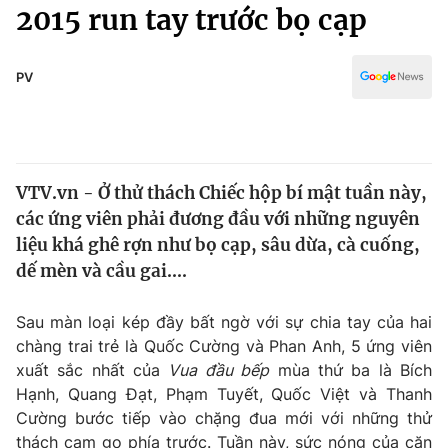
Chính trị
2015 run tay trước bọ cạp
Truyền hình
Văn hóa - Giải trí
Xã hội
Y tế
PV
Đời sống
Pháp luật
Công nghệ
Giáo dục
Y tế
VTV.vn - Ở thử thách Chiếc hộp bí mật tuần này,
các ứng viên phải đương đầu với những nguyên
Thế giới
liệu khá ghê rợn như bọ cạp, sâu dừa, cà cuống,
dế mèn và cầu gai....
Tin tức
Kinh tế
Thế giới đó đây
Sau màn loại kép đầy bất ngờ với sự chia tay của hai
Tài chính
chàng trai trẻ là Quốc Cường và Phan Anh, 5 ứng viên
Dữ liệu và đời sống
Câu chuyện quốc tế
xuất sắc nhất của
Vua đầu bếp
mùa thứ ba là Bích
Thị trường
Hạnh, Quang Đạt, Phạm Tuyết, Quốc Việt và Thanh
Truyền hình
Góc doanh nghiệp
Cường bước tiếp vào chặng đua mới với những thử
thách cam go phía trước. Tuần này, sức nóng của căn