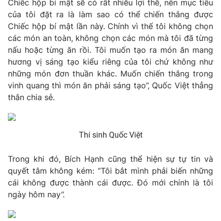
Chiếc hộp bí mật sẽ có rất nhiều lợi thế, nên mục tiêu
của tôi đặt ra là làm sao có thể chiến thắng được
Photo
Infographic
Chiếc hộp bí mật lần này. Chính vì thế tôi không chọn
các món an toàn, không chọn các món mà tôi đã từng
Video
Shorts video
nấu hoặc từng ăn rồi. Tôi muốn tạo ra món ăn mang
hương vị sáng tạo kiểu riêng của tôi chứ không như
VTV Money
VTV Thể thao
những món đơn thuần khác. Muốn chiến thắng trong
vinh quang thì món ăn phải sáng tạo”, Quốc Việt thẳng
thắn chia sẻ.
VTV Sức khoẻ
Bất động sản
Thị trường 24h
Tấm lòng Việt
Thí sinh Quốc Việt
VTV4
Trong khi đó, Bích Hạnh cũng thể hiện sự tự tin và
Vươn mình bằng AI
quyết tâm không kém: “Tôi bắt mình phải biến những
cái không được thành cái được. Đó mới chính là tôi
VTV9
VTV8
ngày hôm nay”.
Liên hệ tòa soạn
English