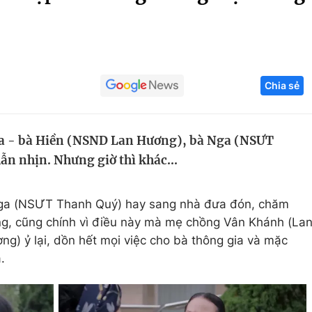
Góc ảnh
Giáo dục
Công nghệ
Chia sẻ
Tuyển sinh
Hitech Công ng
Học trực tuyến
Sản phẩm
ia - bà Hiền (NSND Lan Hương), bà Nga (NSƯT
g
Thị trường
ẫn nhịn. Nhưng giờ thì khác...
Tư vấn
 Nga (NSƯT Thanh Quý) hay sang nhà đưa đón, chăm
g, cũng chính vì điều này mà mẹ chồng Vân Khánh (La
) ỷ lại, dồn hết mọi việc cho bà thông gia và mặc
a.