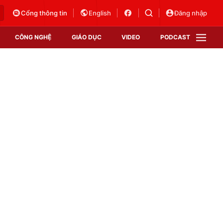
Cổng thông tin
English
Đăng nhập
CÔNG NGHỆ
GIÁO DỤC
VIDEO
PODCAST
VTV Money
VTV Thể thao
VTV Sức khoẻ
Bất động sản
Thị trường 24h
Tấm lòng Việt
Vươn mình bằng AI
VTV4
VTV8
VTV9
Lịch phát sóng
Giao lưu trực tuyến
Sự kiện