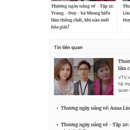
Thương ngày nắng về - Tập 21:
Thư
Trang - Duy - bà Nhung hiểu
Lin
lầm chồng chất, khi nào mới
Huy
hóa giải?
Tin liên quan
Thươn
lầm c
VTV.v
hệ mẹ
quan 
Thương ngày nắng về: Anna Linh
Thương ngày nắng về - Tập 20: 