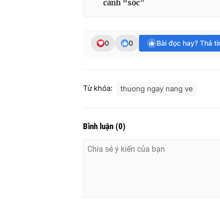
cảnh “sốc”
0
0
Bài đọc hay? Thả t
Từ khóa:
thuong ngay nang ve
Bình luận
(
0
)