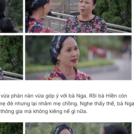
i vừa phàn nàn vừa góp ý với bà Nga. Rồi bà Hiền còn
mẹ đẻ nhưng lại nhằm mẹ chồng. Nghe thấy thế, bà Ng
thông gia mà không kiêng nể gì nữa.