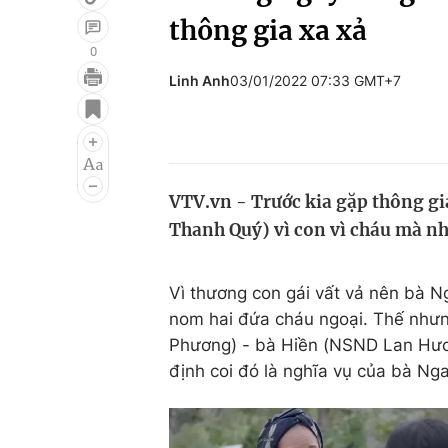
thông gia xa xả
0
Linh Anh
03/01/2022 07:33 GMT+7
Giải trí
Đời sống
Điện ảnh
Du lịch
Âm nhạc
Làm đẹp
VTV.vn - Trước kia gặp thông g
Sao
Chất lượng cuộc sốn
Thanh Quý) vì con vì cháu mà nh
Vì thương con gái vất vả nên bà
nom hai đứa cháu ngoại. Thế nhưn
Phương) - bà Hiền (NSND Lan Hương
định coi đó là nghĩa vụ của bà Ng