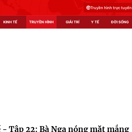
Truyền hình trực tuyến
KINH TẾ
TRUYỀN HÌNH
GIẢI TRÍ
Y TẾ
ĐỜI SỐNG
Pháp luật
Y tế
Truyền hình
Multimedia
Phim VTV
Video
Hậu trường
Shorts video
Nhân vật
Podcast
Khán giả
EMagazine
Giải sao mai
Photo
 - Tập 22: Bà Nga nóng mặt mắng
Infographic