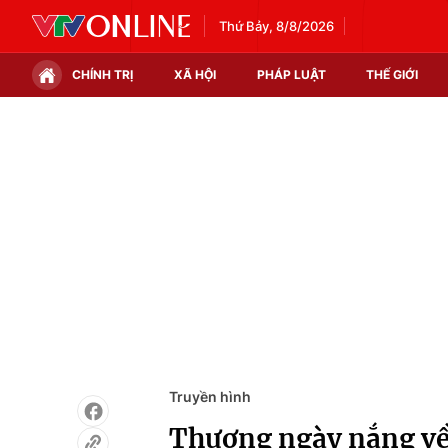
Thứ Bảy, 8/8/2026
CHÍNH TRỊ
XÃ HỘI
PHÁP LUẬT
THẾ GIỚI
Chính trị
Xã hội
Thế giới
Kinh tế
Tin tức
Tài chính
Thế giới đó đây
Thị trường
Câu chuyện quốc tế
Góc doanh nghiệp
Dữ liệu và đời sống
Truyền hình
Thương ngày nắng về