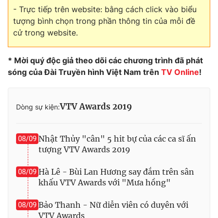
- Trực tiếp trên website: bằng cách click vào biểu
tượng bình chọn trong phần thông tin của mỗi đề
cử trong website.
THỜI BÁO VTV
* Mời quý độc giả theo dõi các chương trình đã phát
sóng của Đài Truyền hình Việt Nam trên
TV Online
!
Theo dõi báo trên
VTV Awards 2019
Dòng sự kiện:
Cơ quan chủ quản:
Đài Truyền hình Việt Nam
Cơ quan báo chí:
Thời báo VTV
Nhật Thủy "cân" 5 hit bự của các ca sĩ ấn
08/09
tượng VTV Awards 2019
Giấy phép hoạt động báo in và báo điện tử số 483/GP-BTTTT
cấp ngày 29/12/2023
Hà Lê - Bùi Lan Hương say đắm trên sân
08/09
Tổng Biên tập:
Vũ Thanh Thủy
khấu VTV Awards với "Mưa hồng"
Phó Tổng Biên tập:
Nguyễn Thị Mỹ Hạnh, Phạm Quốc Thắng,
Nguyễn Trọng Ninh
Bảo Thanh - Nữ diễn viên có duyên với
08/09
Tổng đài VTV:
024.38 355 931 - 024.38 355 932
VTV Awards