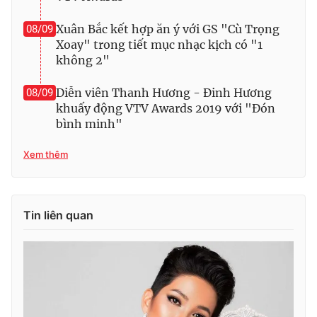
Ðiện thoại Thời báo VTV:
024.66 897 897
Email:
toasoan@vtv.vn
Xuân Bắc kết hợp ăn ý với GS "Cù Trọng
08/09
Xoay" trong tiết mục nhạc kịch có "1
Liên hệ quảng cáo:
024-7300.7108
không 2"
Diễn viên Thanh Hương - Đinh Hương
08/09
khuấy động VTV Awards 2019 với "Đón
bình minh"
Xem thêm
Tin liên quan
® Cấm sao chép dưới mọi hình thức nếu không có sự chấp
thuận bằng văn bản. Ghi rõ nguồn VTV.vn khi phát hành lại
thông tin từ website này.