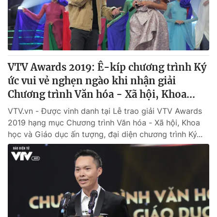
Thị trường 24h
Tấm lòng Việt
VTV4
Vươn mình bằng AI
VTV9
VTV8
VTV Awards 2019: Ê-kíp chương trình Ký
ức vui vẻ nghẹn ngào khi nhận giải
Liên hệ tòa soạn
English
Chương trình Văn hóa - Xã hội, Khoa...
VTV.vn - Được vinh danh tại Lễ trao giải VTV Awards
2019 hạng mục Chương trình Văn hóa - Xã hội, Khoa
học và Giáo dục ấn tượng, đại diện chương trình Ký...
THỜI BÁO VTV
Theo dõi báo trên
Cơ quan chủ quản:
Đài Truyền hình Việt Nam
Cơ quan báo chí:
Thời báo VTV