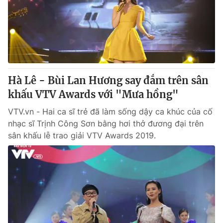
Giao lưu trực tuyến
Sản phẩm
Lịch phát sóng
Thị trường
Tư vấn
Chuyên mục khác
Hà Lê - Bùi Lan Hương say đắm trên sân
Emagazine
Podcast
khấu VTV Awards với "Mưa hồng"
VTV.vn - Hai ca sĩ trẻ đã làm sống dậy ca khúc của cố
Photo
Infographic
nhạc sĩ Trịnh Công Sơn bằng hơi thở đương đại trên
sân khấu lễ trao giải VTV Awards 2019.
Video
Shorts video
VTV Money
VTV Thể thao
VTV Sức khoẻ
Bất động sản