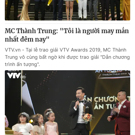
MC Thành Trung: "Tôi là người may mắn
nhất đêm nay"
VTV.vn - Tại lễ trao giải VTV Awards 2019, MC Thành
Trung vô cùng bất ngờ khi được trao giải "Dẫn chương
trình ấn tượng".