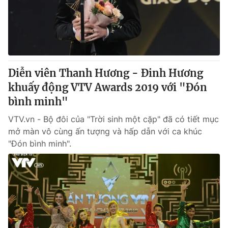
Giấy phép hoạt động báo in và báo điện tử số 483/GP-BTTTT
cấp ngày 29/12/2023
Tổng Biên tập:
Vũ Thanh Thủy
Phó Tổng Biên tập:
Nguyễn Thị Mỹ Hạnh, Phạm Quốc Thắng,
Nguyễn Trọng Ninh
Tổng đài VTV:
Diễn viên Thanh Hương - Đinh Hương
024.38 355 931 - 024.38 355 932
Ðiện thoại Thời báo VTV:
khuấy động VTV Awards 2019 với "Đón
024.66 897 897
Email:
bình minh"
toasoan@vtv.vn
Liên hệ quảng cáo:
024-7300.7108
VTV.vn - Bộ đôi của "Trời sinh một cặp" đã có tiết mục
mở màn vô cùng ấn tượng và hấp dẫn với ca khúc
"Đón bình minh".