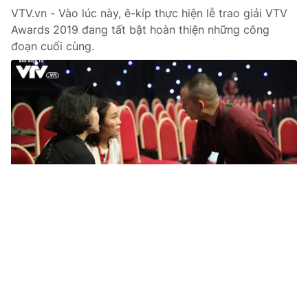
VTV.vn - Vào lúc này, ê-kíp thực hiện lễ trao giải VTV
Awards 2019 đang tất bật hoàn thiện những công
đoạn cuối cùng.
Tin mới
Video
Live
Emagazine
Trang chủ
VTV Awards - Ấn tượng VTV 2019: Hồi
hộp chờ đón chủ nhân 10 hạng mục giải
thưởng