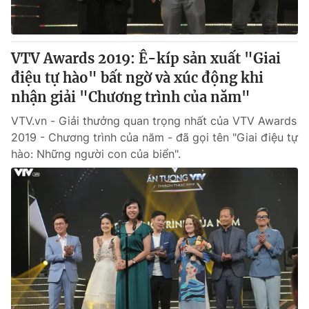
VTV Awards 2019: Ê-kíp sản xuất "Giai
điệu tự hào" bất ngờ và xúc động khi
nhận giải "Chương trình của năm"
VTV.vn - Giải thưởng quan trọng nhất của VTV Awards
2019 - Chương trình của năm - đã gọi tên "Giai điệu tự
hào: Những người con của biển".