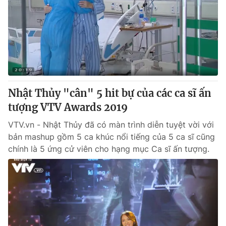
Tin tức
Kinh tế
Thế giới đó đây
Tài chính
Dữ liệu và đời sống
Câu chuyện quốc tế
Thị trường
Truyền hình
Góc doanh nghiệp
Nhật Thủy "cân" 5 hit bự của các ca sĩ ấn
Phim VTV
tượng VTV Awards 2019
Giải trí
Hậu trường
VTV.vn - Nhật Thủy đã có màn trình diễn tuyệt vời với
Điện ảnh
bản mashup gồm 5 ca khúc nổi tiếng của 5 ca sĩ cũng
Đời sống
Nhân vật
chính là 5 ứng cử viên cho hạng mục Ca sĩ ấn tượng.
Âm nhạc
Du lịch
Khán giả
Giáo dục
Sao
Làm đẹp
Giải sao mai
Tuyển sinh
Công nghệ
Chất lượng cuộc sống
Học trực tuyến
Hitech Công nghệ tương lai