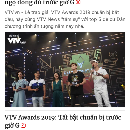
ngộ đông đủ trước giờ G
VTV.vn - Lễ trao giải VTV Awards 2019 chuẩn bị bắt
đầu, hãy cùng VTV News "tâm sự" với top 5 đề cử Dẫn
chương trình ấn tượng năm nay nhé.
VTV Awards 2019: Tất bật chuẩn bị trước
giờ G