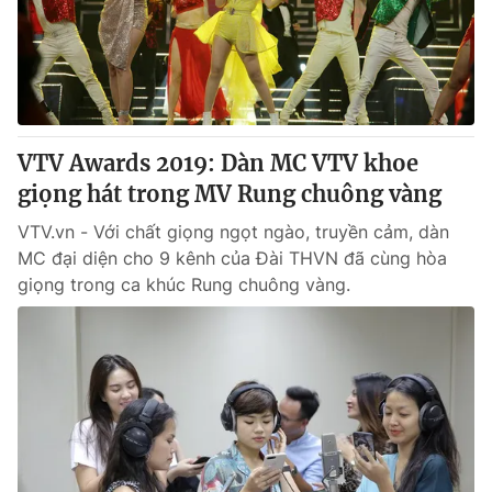
® Cấm sao chép dưới mọi hình thức nếu không có sự chấp
thuận bằng văn bản. Ghi rõ nguồn VTV.vn khi phát hành lại
thông tin từ website này.
VTV Awards 2019: Dàn MC VTV khoe
giọng hát trong MV Rung chuông vàng
VTV.vn - Với chất giọng ngọt ngào, truyền cảm, dàn
MC đại diện cho 9 kênh của Đài THVN đã cùng hòa
giọng trong ca khúc Rung chuông vàng.