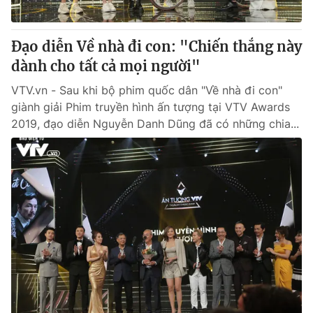
Đạo diễn Về nhà đi con: "Chiến thắng này
dành cho tất cả mọi người"
VTV.vn - Sau khi bộ phim quốc dân "Về nhà đi con"
giành giải Phim truyền hình ấn tượng tại VTV Awards
2019, đạo diễn Nguyễn Danh Dũng đã có những chia...