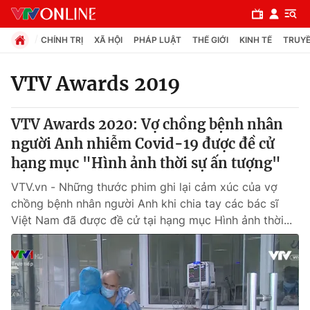
CHÍNH TRỊ
XÃ HỘI
PHÁP LUẬT
THẾ GIỚI
KINH TẾ
TRUYỀ
VTV Awards 2019
Chuyên mục
VTV Awards 2020: Vợ chồng bệnh nhân
Chính trị
người Anh nhiễm Covid-19 được đề cử
hạng mục "Hình ảnh thời sự ấn tượng"
Xã hội
VTV.vn - Những thước phim ghi lại cảm xúc của vợ
chồng bệnh nhân người Anh khi chia tay các bác sĩ
Pháp luật
Việt Nam đã được đề cử tại hạng mục Hình ảnh thời...
Y tế
Thế giới