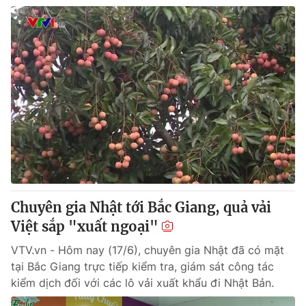
Chuyên gia Nhật tới Bắc Giang, quả vải
Việt sắp "xuất ngoại"
VTV.vn - Hôm nay (17/6), chuyên gia Nhật đã có mặt
tại Bắc Giang trực tiếp kiểm tra, giám sát công tác
kiểm dịch đối với các lô vải xuất khẩu đi Nhật Bản.