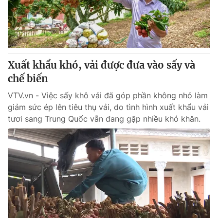
Giao lưu trực tuyến
Sản phẩm
Lịch phát sóng
Thị trường
Tư vấn
Xuất khẩu khó, vải được đưa vào sấy và
Chuyên mục khác
chế biến
Emagazine
Podcast
VTV.vn - Việc sấy khô vải đã góp phần không nhỏ làm
giảm sức ép lên tiêu thụ vải, do tình hình xuất khẩu vải
Photo
Infographic
tươi sang Trung Quốc vẫn đang gặp nhiều khó khăn.
Video
Shorts video
VTV Money
VTV Thể thao
VTV Sức khoẻ
Bất động sản