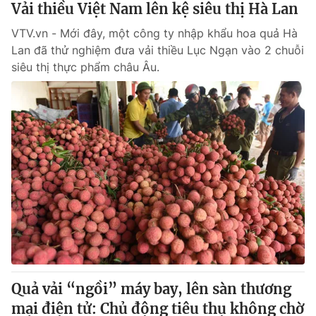
Vải thiều Việt Nam lên kệ siêu thị Hà Lan
VTV.vn - Mới đây, một công ty nhập khẩu hoa quả Hà
® Cấm sao chép dưới mọi hình thức nếu không có sự chấp
Lan đã thử nghiệm đưa vải thiều Lục Ngạn vào 2 chuỗi
thuận bằng văn bản. Ghi rõ nguồn VTV.vn khi phát hành lại
siêu thị thực phẩm châu Âu.
thông tin từ website này.
Quả vải “ngồi” máy bay, lên sàn thương
mại điện tử: Chủ động tiêu thụ không chờ