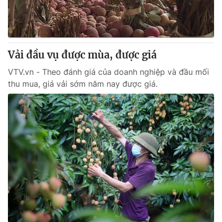
Thị trường 24h
Tấm lòng Việt
VTV4
Vươn mình bằng AI
Vải đầu vụ được mùa, được giá
VTV9
VTV8
VTV.vn - Theo đánh giá của doanh nghiệp và đầu mối
thu mua, giá vải sớm năm nay được giá.
Liên hệ tòa soạn
English
THỜI BÁO VTV
Theo dõi báo trên
Cơ quan chủ quản:
Đài Truyền hình Việt Nam
Cơ quan báo chí:
Thời báo VTV