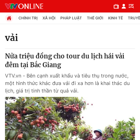
CHÍNH TRỊ
XÃ HỘI
PHÁP LUẬT
THẾ GIỚI
KINH TẾ
TRUYỀ
vải
Chuyên mục
Nửa triệu đồng cho tour du lịch hái vải
Chính trị
đêm tại Bắc Giang
VTV.vn - Bên cạnh xuất khẩu và tiêu thụ trong nước,
Xã hội
một hình thức khác đưa vải đi xa hơn là khai thác du
lịch, giá trị tinh thần từ quả vải.
Pháp luật
Y tế
Thế giới