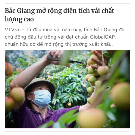
Giấy phép hoạt động báo in và báo điện tử số 483/GP-BTTTT
Bắc Giang mở rộng diện tích vải chất
cấp ngày 29/12/2023
lượng cao
Tổng Biên tập:
Vũ Thanh Thủy
Phó Tổng Biên tập:
Nguyễn Thị Mỹ Hạnh, Phạm Quốc Thắng,
VTV.vn - Từ đầu mùa vải năm nay, tỉnh Bắc Giang đã
Nguyễn Trọng Ninh
chủ động đầu tư trồng vải đạt chuẩn GlobalGAP,
Tổng đài VTV:
024.38 355 931 - 024.38 355 932
chuẩn hữu cơ để mở rộng thị trường xuất khẩu.
Ðiện thoại Thời báo VTV:
024.66 897 897
Email:
toasoan@vtv.vn
Liên hệ quảng cáo:
024-7300.7108