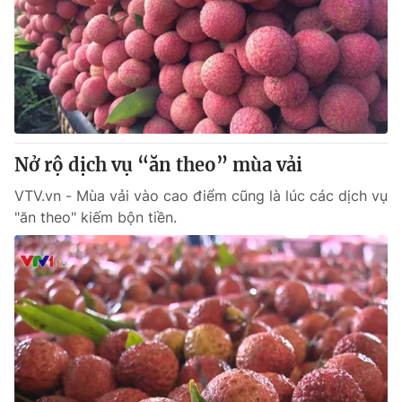
Nở rộ dịch vụ “ăn theo” mùa vải
VTV.vn - Mùa vải vào cao điểm cũng là lúc các dịch vụ
"ăn theo" kiếm bộn tiền.