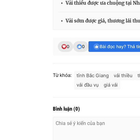
Vải thiều được ưa chuộng tại Nh
Vải sớm được giá, thương lái t
0
0
Bài đọc hay? Thả t
Từ khóa:
tỉnh Bắc Giang
vải thiều
t
vải đầu vụ
giá vải
Bình luận
(
0
)