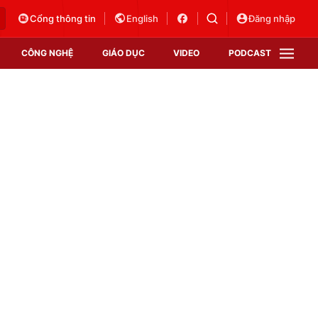
Cổng thông tin
English
Đăng nhập
CÔNG NGHỆ
GIÁO DỤC
VIDEO
PODCAST
VTV Money
VTV Thể thao
VTV Sức khoẻ
Bất động sản
Thị trường 24h
Tấm lòng Việt
Vươn mình bằng AI
VTV4
VTV8
VTV9
Lịch phát sóng
Giao lưu trực tuyến
Sự kiện