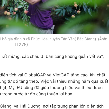
1 hộ gia đình ở xã Phúc Hòa, huyện Tân Yên( Bắc Giang). (Ảnh:
TTXVN)
ôi rất mừng, các cháu đi bán cũng không quản vất vả",
diện tích vải GlobalGAP và VietGAP tăng cao, khi chất
ũng từ đó tăng theo. Việc vải thiều những năm qua xuất
Nhật, Mỹ, EU cũng đã giúp thương hiệu vải thiều được
ụ trong nước từ đó cũng thuận lợi hơn.
 Giang, và Hải Dương, nơi tập trung phần lớn diện tích