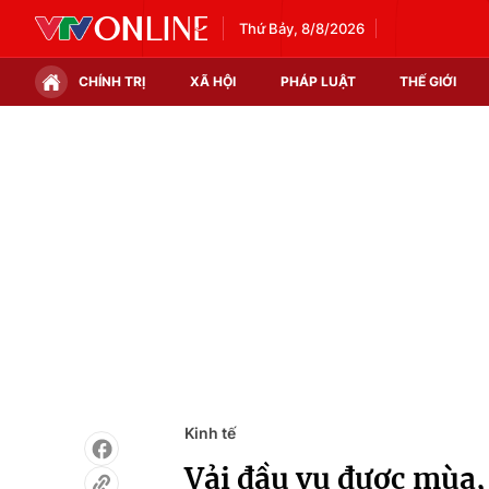
Thứ Bảy, 8/8/2026
CHÍNH TRỊ
XÃ HỘI
PHÁP LUẬT
THẾ GIỚI
Chính trị
Xã hội
Thế giới
Kinh tế
Tin tức
Tài chính
Thế giới đó đây
Thị trường
Câu chuyện quốc tế
Góc doanh nghiệp
Dữ liệu và đời sống
Kinh tế
Vải đầu vụ được mùa,