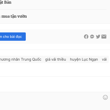
ật Bản
hu mua tận vườn
im cho bài đọc
hương nhân Trung Quốc
giá vải thiều
huyện Lục Ngạn
vải