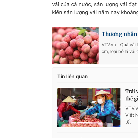
vải của cả nước, sản lượng vải đạ
kiến sản lượng vải năm nay khoản
Thương nhân 
VTV.vn - Quả vải
cm, loại bỏ lá vải 
Tin liên quan
Trái 
thế g
VTV.v
Việt 
tế.