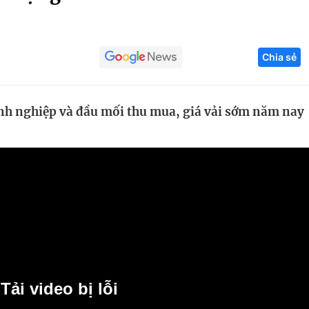
Góc ảnh
Chia sẻ
Giáo dục
Công nghệ
Tuyển sinh
Hitech Công ng
nh nghiệp và đầu mối thu mua, giá vải sớm năm nay
Học trực tuyến
Sản phẩm
g
Thị trường
Tư vấn
Tải video bị lỗi