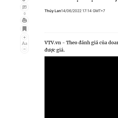
Thúy Lan
14/06/2022 17:14 GMT+7
0
Giải trí
Đời sống
Điện ảnh
Du lịch
VTV.vn - Theo đánh giá của doa
Âm nhạc
Làm đẹp
được giá.
Sao
Chất lượng cuộc sốn