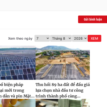
Gửi bình luận
Xem theo ngày
XEM
bố biện pháp
Thu hồi 89 ha đất để đấu giá
ại mới trong
lựa chọn nhà đầu tư công
 dẫn và pin Mặt...
trình thành phố cảng...