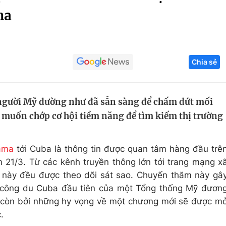
ma
Góc ảnh
Giáo dục
Công nghệ
Chia sẻ
Tuyển sinh
Hitech Công ng
Học trực tuyến
Sản phẩm
 người Mỹ dường như đã sẵn sàng để chấm dứt mối
g
Thị trường
à muốn chớp cơ hội tiềm năng để tìm kiếm thị trường
Tư vấn
ama
tới Cuba là thông tin được quan tâm hàng đầu trê
 21/3. Từ các kênh truyền thông lớn tới trang mạng x
 sử này đều được theo dõi sát sao. Chuyến thăm này gâ
n công du Cuba đầu tiên của một Tổng thống Mỹ đươn
 còn bởi những hy vọng về một chương mới sẽ được m
.