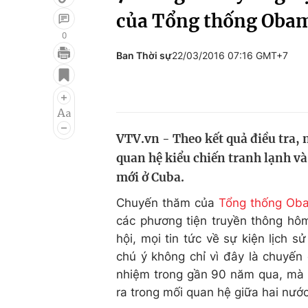
của Tổng thống Oba
0
Ban Thời sự
22/03/2016 07:16 GMT+7
Giải trí
Đời sống
Điện ảnh
Du lịch
Âm nhạc
Làm đẹp
VTV.vn - Theo kết quả điều tra,
Sao
Chất lượng cuộc sốn
quan hệ kiểu chiến tranh lạnh v
mới ở Cuba.
Chuyến thăm của
Tổng thống Ob
các phương tiện truyền thông hôm
hội, mọi tin tức về sự kiện lịch
chú ý không chỉ vì đây là chuyế
nhiệm trong gần 90 năm qua, mà
ra trong mối quan hệ giữa hai nước