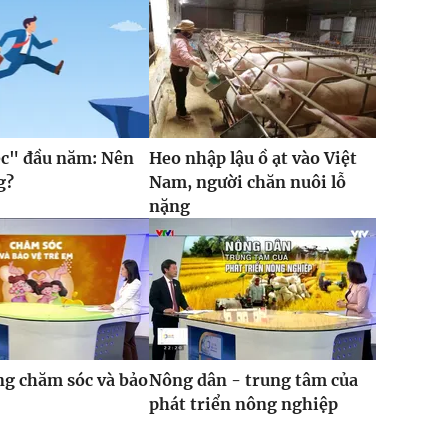
ệc" đầu năm: Nên
Heo nhập lậu ồ ạt vào Việt
g?
Nam, người chăn nuôi lỗ
nặng
g chăm sóc và bảo
Nông dân - trung tâm của
phát triển nông nghiệp