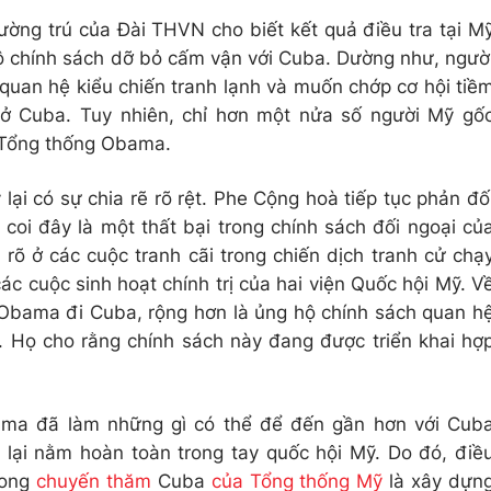
ờng trú của Đài THVN cho biết kết quả điều tra tại M
 chính sách dỡ bỏ cấm vận với Cuba. Dường như, ngườ
uan hệ kiểu chiến tranh lạnh và muốn chớp cơ hội tiề
 ở Cuba. Tuy nhiên, chỉ hơn một nửa số người Mỹ gố
 Tổng thống Obama.
 lại có sự chia rẽ rõ rệt. Phe Cộng hoà tiếp tục phản đố
 coi đây là một thất bại trong chính sách đối ngoại củ
rõ ở các cuộc tranh cãi trong chiến dịch tranh cử chạ
c cuộc sinh hoạt chính trị của hai viện Quốc hội Mỹ. V
Obama đi Cuba, rộng hơn là ủng hộ chính sách quan h
 Họ cho rằng chính sách này đang được triển khai hợ
ma đã làm những gì có thể để đến gần hơn với Cub
lại nằm hoàn toàn trong tay quốc hội Mỹ. Do đó, điề
trong
chuyến thăm
Cuba
của Tổng thống Mỹ
là xây dựn