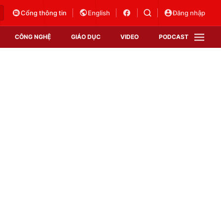
Cổng thông tin
English
Đăng nhập
CÔNG NGHỆ
GIÁO DỤC
VIDEO
PODCAST
VTV Money
VTV Thể thao
VTV Sức khoẻ
Bất động sản
Thị trường 24h
Tấm lòng Việt
Vươn mình bằng AI
VTV4
VTV8
VTV9
Lịch phát sóng
Giao lưu trực tuyến
Sự kiện