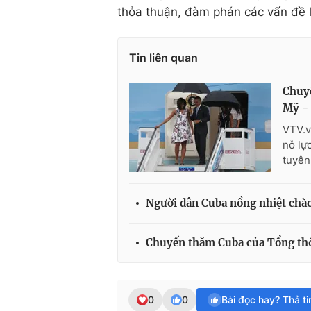
thỏa thuận, đàm phán các vấn đề li
Tin liên quan
Chuyế
Mỹ -
VTV.v
nỗ lự
tuyên
Người dân Cuba nồng nhiệt chà
Chuyến thăm Cuba của Tổng thố
0
0
Bài đọc hay? Thả t