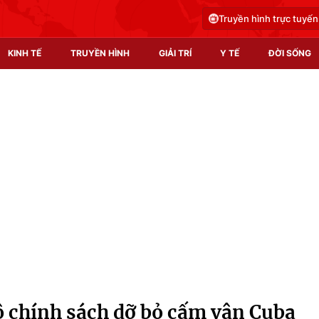
Truyền hình trực tuyến
KINH TẾ
TRUYỀN HÌNH
GIẢI TRÍ
Y TẾ
ĐỜI SỐNG
Pháp luật
Y tế
Truyền hình
Multimedia
Phim VTV
Video
Hậu trường
Shorts video
Nhân vật
Podcast
Khán giả
EMagazine
Giải sao mai
Photo
 chính sách dỡ bỏ cấm vận Cuba
Infographic