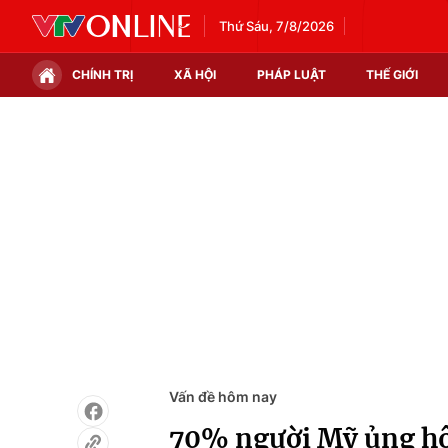
Thứ Sáu, 7/8/2026
CHÍNH TRỊ
XÃ HỘI
PHÁP LUẬT
THẾ GIỚI
Chính trị
Xã hội
Thế giới
Kinh tế
Tin tức
Tài chính
Thế giới đó đây
Thị trường
Câu chuyện quốc tế
Góc doanh nghiệp
Dữ liệu và đời sống
Vấn đề hôm nay
70% người Mỹ ủng hộ