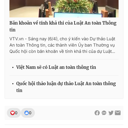
Ðiện thoại Thời báo VTV:
024.66 897 897
Email:
toasoan@vtv.vn
Liên hệ quảng cáo:
024-7300.7108
Băn khoăn về tính khả thi của Luật An toàn Thông
tin
VTV.vn - Sáng nay (6/4), cho ý kiến vào Dự thảo Luật
An toàn Thông tin, các thành viên Ủy ban Thường vụ
Quốc hội còn băn khoăn về tính khả thi của dự Luật...
Việt Nam sẽ có Luật an toàn thông tin
Quốc hội thảo luận dự thảo Luật An toàn thông
tin
® Cấm sao chép dưới mọi hình thức nếu không có sự chấp
thuận bằng văn bản. Ghi rõ nguồn VTV.vn khi phát hành lại
thông tin từ website này.
0
0