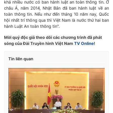
khá nhiều nước có ban hành luật an toàn thông tin. Ở
châu Á, năm 2014, Nhật Bản đã ban hành luật về an
toàn thông tin. Nếu như đến tháng 10 năm nay, Quốc
hội nhất trí thông qua thì Việt Nam là nước thứ hai ban
THỜI BÁO VTV
hành Luật An toàn thông tin".
Mời quý độc giả theo dõi các chương trình đã phát
sóng của Đài Truyền hình Việt Nam
TV Online
!
Theo dõi báo trên
Tin liên quan
Cơ quan chủ quản:
Đài Truyền hình Việt Nam
Cơ quan báo chí:
Thời báo VTV
Giấy phép hoạt động báo in và báo điện tử số 483/GP-BTTTT
cấp ngày 29/12/2023
Tổng Biên tập:
Vũ Thanh Thủy
Phó Tổng Biên tập:
Nguyễn Thị Mỹ Hạnh, Phạm Quốc Thắng,
Nguyễn Trọng Ninh
Tổng đài VTV:
024.38 355 931 - 024.38 355 932