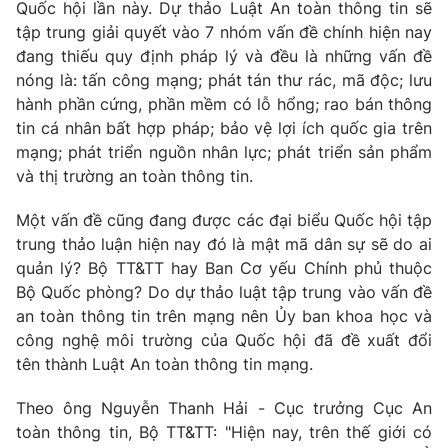
Quốc hội lần này. Dự thảo Luật An toàn thông tin sẽ
Photo
tập trung giải quyết vào 7 nhóm vấn đề chính hiện nay
Infographic
đang thiếu quy định pháp lý và đều là những vấn đề
nóng là: tấn công mạng; phát tán thư rác, mã độc; lưu
Video
Shorts video
hành phần cứng, phần mềm có lỗ hổng; rao bán thông
tin cá nhân bất hợp pháp; bảo vệ lợi ích quốc gia trên
VTV Money
VTV Thể thao
mạng; phát triển nguồn nhân lực; phát triển sản phẩm
và thị trường an toàn thông tin.
VTV Sức khoẻ
Bất động sản
Một vấn đề cũng đang được các đại biểu Quốc hội tập
trung thảo luận hiện nay đó là mật mã dân sự sẽ do ai
Thị trường 24h
Tấm lòng Việt
quản lý? Bộ TT&TT hay Ban Cơ yếu Chính phủ thuộc
Bộ Quốc phòng? Do dự thảo luật tập trung vào vấn đề
an toàn thông tin trên mạng nên Ủy ban khoa học và
VTV4
Vươn mình bằng AI
công nghệ môi trường của Quốc hội đã đề xuất đổi
tên thành Luật An toàn thông tin mạng.
VTV9
VTV8
Theo ông Nguyễn Thanh Hải - Cục trưởng Cục An
toàn thông tin, Bộ TT&TT: "Hiện nay, trên thế giới có
Liên hệ tòa soạn
English