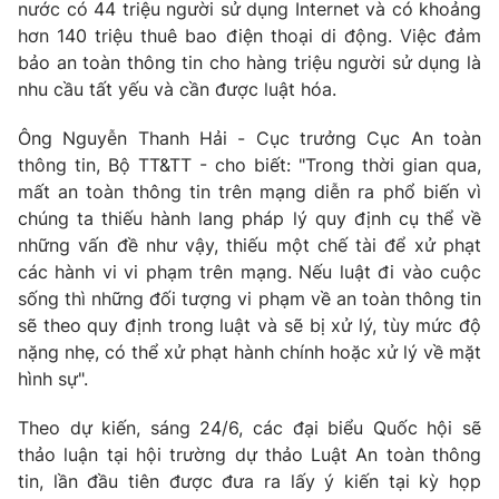
Phim VTV
nước có 44 triệu người sử dụng Internet và có khoảng
Giải trí
hơn 140 triệu thuê bao điện thoại di động. Việc đảm
Hậu trường
bảo an toàn thông tin cho hàng triệu người sử dụng là
Điện ảnh
Đời sống
nhu cầu tất yếu và cần được luật hóa.
Nhân vật
Âm nhạc
Du lịch
Ông Nguyễn Thanh Hải - Cục trưởng Cục An toàn
Khán giả
Giáo dục
Sao
thông tin, Bộ TT&TT - cho biết: "Trong thời gian qua,
Làm đẹp
Giải sao mai
mất an toàn thông tin trên mạng diễn ra phổ biến vì
Tuyển sinh
Công nghệ
chúng ta thiếu hành lang pháp lý quy định cụ thể về
Chất lượng cuộc sống
Học trực tuyến
những vấn đề như vậy, thiếu một chế tài để xử phạt
Hitech Công nghệ tương lai
các hành vi vi phạm trên mạng. Nếu luật đi vào cuộc
Giao lưu trực tuyến
sống thì những đối tượng vi phạm về an toàn thông tin
Sản phẩm
sẽ theo quy định trong luật và sẽ bị xử lý, tùy mức độ
Lịch phát sóng
nặng nhẹ, có thể xử phạt hành chính hoặc xử lý về mặt
Thị trường
hình sự".
Tư vấn
Theo dự kiến, sáng 24/6, các đại biểu Quốc hội sẽ
Chuyên mục khác
thảo luận tại hội trường dự thảo Luật An toàn thông
Emagazine
Podcast
tin, lần đầu tiên được đưa ra lấy ý kiến tại kỳ họp