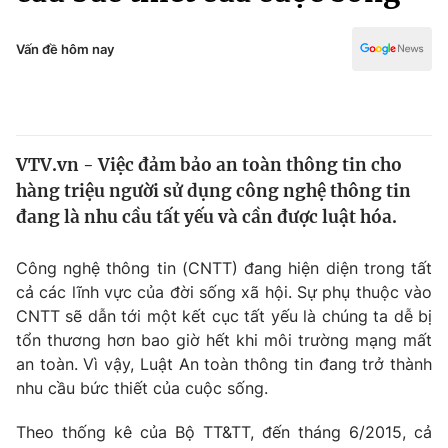
Chính trị
Truyền hình
Văn hóa - Giải trí
Vấn đề hôm nay
Xã hội
Y tế
Đời sống
Pháp luật
Công nghệ
Giáo dục
VTV.vn - Việc đảm bảo an toàn thông tin cho
Y tế
hàng triệu người sử dụng công nghệ thông tin
đang là nhu cầu tất yếu và cần được luật hóa.
Thế giới
Công nghệ thông tin (CNTT) đang hiện diện trong tất
Tin tức
cả các lĩnh vực của đời sống xã hội. Sự phụ thuộc vào
Kinh tế
CNTT sẽ dẫn tới một kết cục tất yếu là chúng ta dễ bị
Thế giới đó đây
Tài chính
tổn thương hơn bao giờ hết khi môi trường mạng mất
Dữ liệu và đời sống
Câu chuyện quốc tế
an toàn. Vì vậy, Luật An toàn thông tin đang trở thành
Thị trường
nhu cầu bức thiết của cuộc sống.
Truyền hình
Góc doanh nghiệp
Theo thống kê của Bộ TT&TT, đến tháng 6/2015, cả