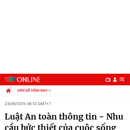
VẤN ĐỀ HÔM NAY
Chính trị
23/06/2015 06:13 GMT+7
Xã hội
Luật An toàn thông tin - Nhu
Pháp luật
Chuyên mục
Kinh tế
cầu bức thiết của cuộc sống
Thể thao