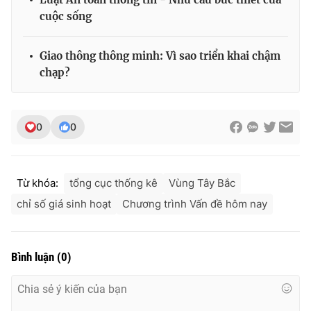
cuộc sống
Giao thông thông minh: Vì sao triển khai chậm
THỜI BÁO VTV
chạp?
0
0
Theo dõi báo trên
Cơ quan chủ quản:
Đài Truyền hình Việt Nam
Từ khóa:
tổng cục thống kê
Vùng Tây Bắc
Cơ quan báo chí:
Thời báo VTV
chỉ số giá sinh hoạt
Chương trình Vấn đề hôm nay
Giấy phép hoạt động báo in và báo điện tử số 483/GP-BTTTT
cấp ngày 29/12/2023
Tổng Biên tập:
Vũ Thanh Thủy
Bình luận
(
0
)
Phó Tổng Biên tập:
Nguyễn Thị Mỹ Hạnh, Phạm Quốc Thắng,
Nguyễn Trọng Ninh
Tổng đài VTV:
024.38 355 931 - 024.38 355 932