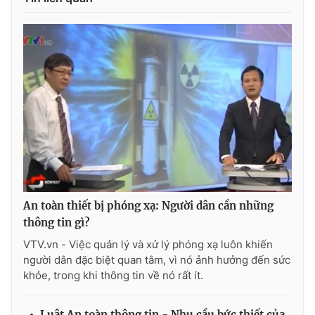
Photo
Infographic
Video
Shorts video
VTV Money
VTV Thể thao
VTV Sức khoẻ
Bất động sản
Thị trường 24h
Tấm lòng Việt
An toàn thiết bị phóng xạ: Người dân cần những
thông tin gì?
VTV4
Vươn mình bằng AI
VTV.vn - Việc quản lý và xử lý phóng xạ luôn khiến
người dân đặc biệt quan tâm, vì nó ảnh hưởng đến sức
VTV9
VTV8
khỏe, trong khi thông tin về nó rất ít.
Liên hệ tòa soạn
English
Luật An toàn thông tin - Nhu cầu bức thiết của