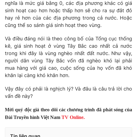
Phim VTV
nghĩa là mức giá bằng 0, các địa phương khác có giá
Giải trí
sinh hoạt cao hơn hoặc thấp hơn sẽ cho ra sự đắt đỏ
Hậu trường
hay rẻ hơn của các địa phương trong cả nước. Hoặc
Điện ảnh
Đời sống
cũng thể so sánh giá sinh hoạt theo vùng.
Nhân vật
Âm nhạc
Du lịch
Khán giả
Và điều đáng nói là theo công bố của Tổng cục thống
Giáo dục
Sao
kê, giá sinh hoạt ở vùng Tây Bắc cao nhất cả nước
Làm đẹp
Giải sao mai
trong khi đây là vùng nghèo nhất đất nước. Như vậy,
Tuyển sinh
Công nghệ
người dân vùng Tây Bắc vốn đã nghèo khó lại phải
Chất lượng cuộc sống
Học trực tuyến
mua hàng với giá cao, cuộc sống của họ vốn đã khó
Hitech Công nghệ tương lai
khăn lại càng khó khăn hơn.
Giao lưu trực tuyến
Sản phẩm
Vậy đây có phải là nghịch lý? Và đâu là câu trả lời cho
Lịch phát sóng
vấn đề này?
Thị trường
Tư vấn
Mời quý độc giả theo dõi các chương trình đã phát sóng của
Đài Truyền hình Việt Nam
TV Online.
Chuyên mục khác
Emagazine
Podcast
Tin liên quan