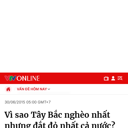
VẤN ĐỀ HÔM NAY
Chính trị
30/06/2015 05:00 GMT+7
Xã hội
Vì sao Tây Bắc nghèo nhất
Pháp luật
Chuyên mục
Kinh tế
nhưng đắt đỏ nhất cả nước?
Thể thao