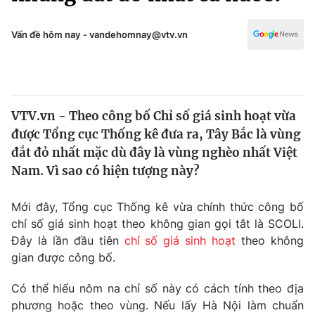
Chính trị
Truyền hình
Văn hóa - Giải trí
Vấn đề hôm nay - vandehomnay@vtv.vn
Xã hội
Y tế
Đời sống
Pháp luật
Công nghệ
Giáo dục
VTV.vn - Theo công bố Chỉ số giá sinh hoạt vừa
Y tế
được Tổng cục Thống kê đưa ra, Tây Bắc là vùng
đắt đỏ nhất mặc dù đây là vùng nghèo nhất Việt
Thế giới
Nam. Vì sao có hiện tượng này?
Tin tức
Mới đây, Tổng cục Thống kê vừa chính thức công bố
Kinh tế
chỉ số giá sinh hoạt theo không gian gọi tắt là SCOLI.
Thế giới đó đây
Tài chính
Đây là lần đầu tiên
chỉ số giá sinh hoạt
theo không
Dữ liệu và đời sống
Câu chuyện quốc tế
gian được công bố.
Thị trường
Có thể hiểu nôm na chỉ số này có cách tính theo địa
Truyền hình
Góc doanh nghiệp
phương hoặc theo vùng. Nếu lấy Hà Nội làm chuẩn