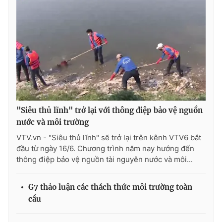
Ðiện thoại Thời báo VTV:
024.66 897 897
Email:
toasoan@vtv.vn
Liên hệ quảng cáo:
024-7300.7108
"Siêu thủ lĩnh" trở lại với thông điệp bảo vệ nguồn
nước và môi trường
VTV.vn - "Siêu thủ lĩnh" sẽ trở lại trên kênh VTV6 bắt
đầu từ ngày 16/6. Chương trình năm nay hướng đến
thông điệp bảo vệ nguồn tài nguyên nước và môi...
® Cấm sao chép dưới mọi hình thức nếu không có sự chấp
thuận bằng văn bản. Ghi rõ nguồn VTV.vn khi phát hành lại
G7 thảo luận các thách thức môi trường toàn
thông tin từ website này.
cầu