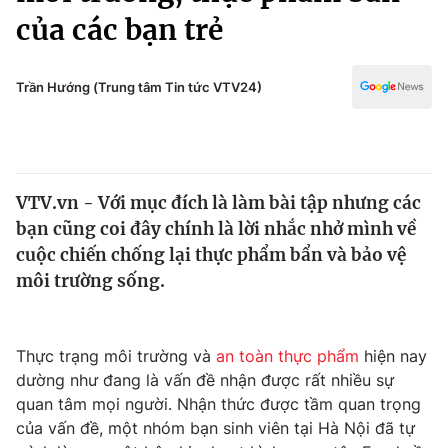
Chính trị
của các bạn trẻ
Truyền hình
Văn hóa - Giải trí
Xã hội
Y tế
Trần Hướng (Trung tâm Tin tức VTV24)
Đời sống
Pháp luật
Công nghệ
Giáo dục
Y tế
VTV.vn - Với mục đích là làm bài tập nhưng các
bạn cũng coi đây chính là lời nhắc nhở mình về
Thế giới
cuộc chiến chống lại thực phẩm bẩn và bảo vệ
Tin tức
môi trường sống.
Kinh tế
Thế giới đó đây
Tài chính
Dữ liệu và đời sống
Thực trạng môi trường và
an toàn thực phẩm
hiện nay
Câu chuyện quốc tế
Thị trường
dường như đang là vấn đề nhận được rất nhiều sự
quan tâm mọi người. Nhận thức được tầm quan trọng
Truyền hình
Góc doanh nghiệp
của vấn đề, một nhóm bạn sinh viên tại Hà Nội đã tự