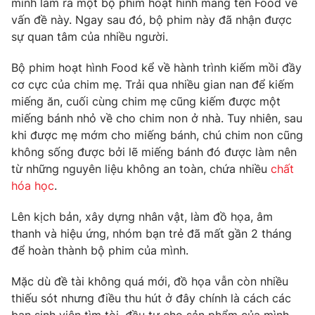
mình làm ra một bộ phim hoạt hình mang tên Food về
Phim VTV
Giải trí
vấn đề này. Ngay sau đó, bộ phim này đã nhận được
Hậu trường
sự quan tâm của nhiều người.
Điện ảnh
Đời sống
Nhân vật
Bộ phim hoạt hình Food kể về hành trình kiếm mồi đầy
Âm nhạc
cơ cực của chim mẹ. Trải qua nhiều gian nan để kiếm
Du lịch
Khán giả
Giáo dục
Sao
miếng ăn, cuối cùng chim mẹ cũng kiếm được một
Làm đẹp
Giải sao mai
miếng bánh nhỏ về cho chim non ở nhà. Tuy nhiên, sau
Tuyển sinh
khi được mẹ mớm cho miếng bánh, chú chim non cũng
Công nghệ
Chất lượng cuộc sống
không sống được bởi lẽ miếng bánh đó được làm nên
Học trực tuyến
Hitech Công nghệ tương lai
từ những nguyên liệu không an toàn, chứa nhiều
chất
Giao lưu trực tuyến
hóa học
.
Sản phẩm
Lên kịch bản, xây dựng nhân vật, làm đồ họa, âm
Lịch phát sóng
Thị trường
thanh và hiệu ứng, nhóm bạn trẻ đã mất gần 2 tháng
để hoàn thành bộ phim của mình.
Tư vấn
Chuyên mục khác
Mặc dù đề tài không quá mới, đồ họa vẫn còn nhiều
Emagazine
Podcast
thiếu sót nhưng điều thu hút ở đây chính là cách các