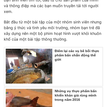
bạn sinh viên tìm tòi, đầu tư cho sản phẩm của mình
và thông điệp mà các bạn muốn truyền tải tới người
Photo
Infographic
xem.
Video
Shorts video
Bắt đầu từ một bài tập của một nhóm sinh viên nhưng
bằng ý thức và tình yêu môi trường, nhóm bạn trẻ đã
xây dựng nên một bộ phim hoạt hình vượt khỏi khuôn
VTV Money
VTV Thể thao
khổ của một bài tập thông thường.
VTV Sức khoẻ
Bất động sản
Điểm lại các vụ bê bối thực
phẩm bẩn chấn động thế
giới
Thị trường 24h
Tấm lòng Việt
VTV4
Vươn mình bằng AI
VTV9
VTV8
Những vụ thực phẩm bẩn
khiến khán giả rùng mình
trong năm 2016
Liên hệ tòa soạn
English