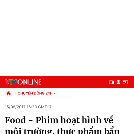
CHUYỂN ĐỘNG 24H
Chính trị
15/06/2017 16:20 GMT+7
Xã hội
Food - Phim hoạt hình về
Pháp luật
Chuyên mục
Kinh tế
môi trường, thực phẩm bẩn
Thể thao