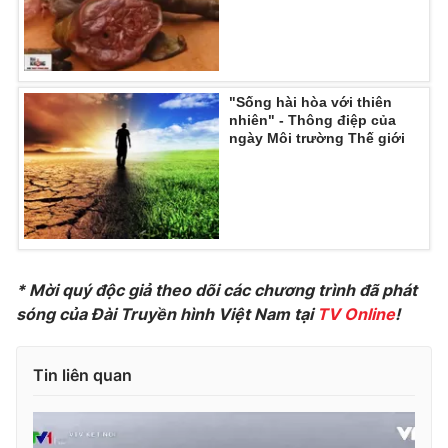
THỜI BÁO VTV
"Sống hài hòa với thiên
nhiên" - Thông điệp của
ngày Môi trường Thế giới
Theo dõi báo trên
Cơ quan chủ quản:
Đài Truyền hình Việt Nam
Cơ quan báo chí:
Thời báo VTV
* Mời quý độc giả theo dõi các chương trình đã phát
Giấy phép hoạt động báo in và báo điện tử số 483/GP-BTTTT
sóng của Đài Truyền hình Việt Nam tại
TV Online
!
cấp ngày 29/12/2023
Tổng Biên tập:
Vũ Thanh Thủy
Tin liên quan
Phó Tổng Biên tập:
Nguyễn Thị Mỹ Hạnh, Phạm Quốc Thắng,
Nguyễn Trọng Ninh
Tổng đài VTV:
024.38 355 931 - 024.38 355 932