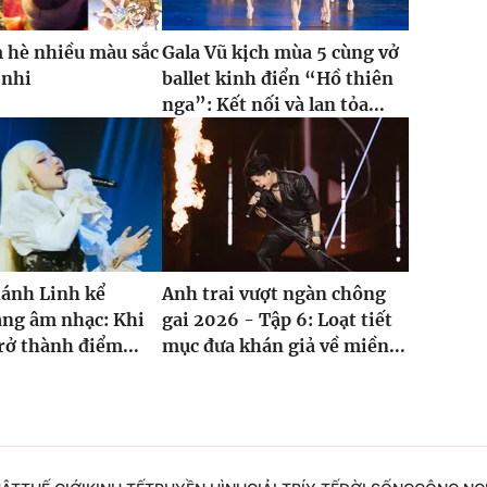
 hè nhiều màu sắc
Gala Vũ kịch mùa 5 cùng vở
 nhi
ballet kinh điển “Hồ thiên
nga”: Kết nối và lan tỏa...
ánh Linh kể
Anh trai vượt ngàn chông
ằng âm nhạc: Khi
gai 2026 - Tập 6: Loạt tiết
rở thành điểm...
mục đưa khán giả về miền...