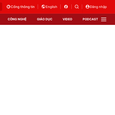
Cổng thông tin
English
Đăng nhập
CÔNG NGHỆ
GIÁO DỤC
VIDEO
PODCAST
VTV Money
VTV Thể thao
VTV Sức khoẻ
Bất động sản
Thị trường 24h
Tấm lòng Việt
Vươn mình bằng AI
VTV4
VTV8
VTV9
Lịch phát sóng
Giao lưu trực tuyến
Sự kiện