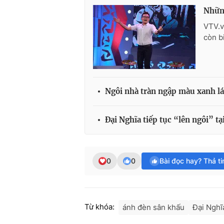
Những
VTV.v
còn bi
Ngôi nhà tràn ngập màu xanh lá
Đại Nghĩa tiếp tục “lên ngôi” 
0
0
Bài đọc hay? Thả t
Từ khóa:
ánh đèn sân khấu
Đại Nghĩ