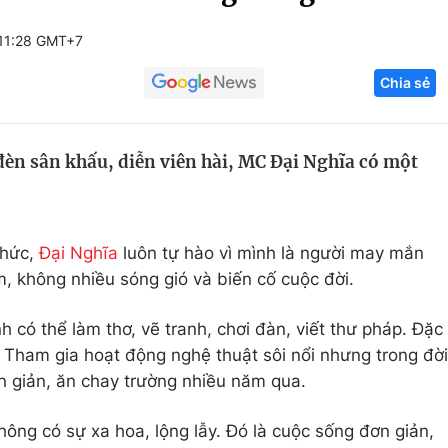
Góc ảnh
 11:28 GMT+7
Chia sẻ
Giáo dục
Công nghệ
Tuyển sinh
Hitech Công ng
 đèn sân khấu, diễn viên hài, MC Đại Nghĩa có một
Học trực tuyến
Sản phẩm
g
Thị trường
Tư vấn
thức,
Đại Nghĩa
luôn tự hào vì mình là người may mắn
 không nhiều sóng gió và biến cố cuộc đời.
h có thể làm thơ, vẽ tranh, chơi đàn, viết thư pháp. Đặc
. Tham gia hoạt động nghệ thuật sôi nổi nhưng trong đời
ơn giản, ăn chay trường nhiều năm qua.
hông có sự xa hoa, lộng lẫy. Đó là cuộc sống đơn giản,