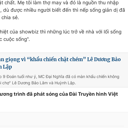
ật chất. Mẹ tôi làm thợ may và đó là nguồn thu nhập
n, dù được nhiều người biết đến thì nếp sống giản dị đã
 chia sẻ.
iệt của showbiz thì những lúc trở về nhà với lối sống
c cuộc sống".
àn giọng vì “khẩu chiến chặt chém” Lê Dương Bảo
h Lập
ập 9 Đoán tuổi như ý, MC Đại Nghĩa đã có màn khẩu chiến không
Hội chợ" Lê Dương Bảo Lâm và Huỳnh Lập.
hương trình đã phát sóng của Đài Truyền hình Việt