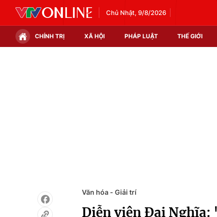
Chủ Nhật, 9/8/2026
CHÍNH TRỊ
XÃ HỘI
PHÁP LUẬT
THẾ GIỚI
Chính trị
Xã hội
Thế giới
Kinh tế
Tin tức
Tài chính
Thế giới đó đây
Thị trường
Câu chuyện quốc tế
Góc doanh nghiệp
Dữ liệu và đời sống
Văn hóa - Giải trí
Diễn viên Đại Nghĩa: 