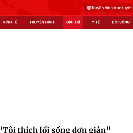
Truyền hình trực tuyến
KINH TẾ
TRUYỀN HÌNH
GIẢI TRÍ
Y TẾ
ĐỜI SỐNG
Pháp luật
Y tế
Truyền hình
Multimedia
Phim VTV
Video
Hậu trường
Shorts video
Nhân vật
Podcast
Khán giả
EMagazine
Giải sao mai
Photo
"Tôi thích lối sống đơn giản"
Infographic