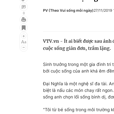
PV (Theo Vui sống mỗi ngày)
27/11/2019
0
Giải trí
Đời sống
Điện ảnh
Du lịch
VTV.vn - Ít ai biết được sau ánh
Âm nhạc
Làm đẹp
cuộc sống giản đơn, trầm lặng.
Sao
Chất lượng cuộc sốn
Sinh trưởng trong một gia đình tri 
bởi cuộc sống của anh khá êm đềm,
Đại Nghĩa là một nghệ sĩ đa tài. An
biệt là nấu các món chay rất ngon
sống anh chọn lối sống bình dị, đ
"Tôi từ bé sống trong môi trường k