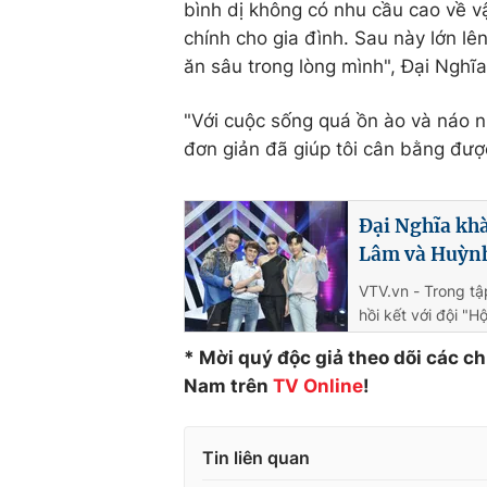
bình dị không có nhu cầu cao về v
chính cho gia đình. Sau này lớn lê
ăn sâu trong lòng mình", Đại Nghĩa
"Với cuộc sống quá ồn ào và náo nh
đơn giản đã giúp tôi cân bằng đượ
Đại Nghĩa kh
Lâm và Huỳn
VTV.vn - Trong t
hồi kết với đội "
* Mời quý độc giả theo dõi các c
Nam trên
TV Online
!
Tin liên quan