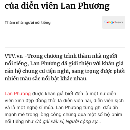
Chính trị
của diễn viên Lan Phương
Truyền hình
Văn hóa - Giải trí
Xã hội
Y tế
Thăm nhà người nổi tiếng
Đời sống
Pháp luật
Công nghệ
Giáo dục
Y tế
VTV.vn -Trong chương trình thăm nhà người
nổi tiếng, Lan Phương đã giới thiệu với khán giả
Thế giới
căn hộ chung cư tiện nghi, sang trọng được phối
nhiều màu sắc nổi bật khác nhau.
Tin tức
Kinh tế
Thế giới đó đây
Lan Phương
được khán giả biết đến là một nữ diễn
Tài chính
viên xinh đẹp đồng thời là diễn viên hài, diễn viên kịch
Dữ liệu và đời sống
Câu chuyện quốc tế
và là một nghệ sĩ múa. Lan Phương từng ghi dấu ấn
Thị trường
mạnh mẽ trong lòng công chúng qua một số bộ phim
Truyền hình
Góc doanh nghiệp
nổi tiếng như
Cô gái xấu xí, Người cộng sự
...