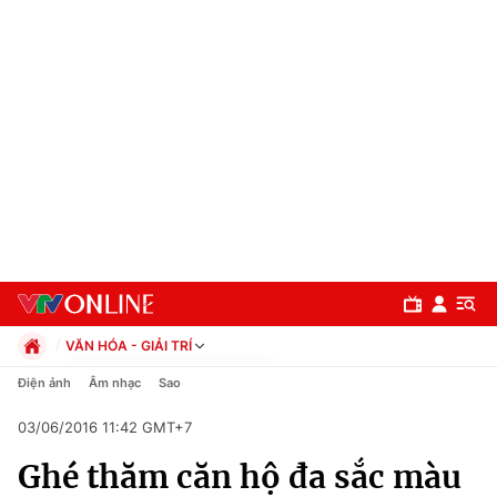
VĂN HÓA - GIẢI TRÍ
Chính trị
Điện ảnh
Âm nhạc
Sao
Xã hội
03/06/2016 11:42 GMT+7
Pháp luật
Chuyên mục
Kinh tế
Ghé thăm căn hộ đa sắc màu
Thể thao