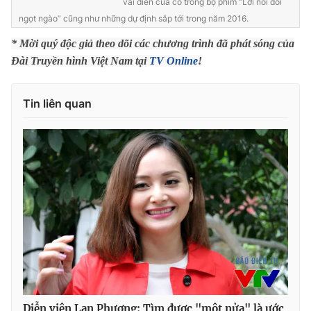
vai diễn của cô trong bộ phim “Lời nói dối
ngọt ngào” cũng như những dự định sắp tới trong năm 2016.
Photo
Infographic
* Mời quý độc giả theo dõi các chương trình đã phát sóng của
Đài Truyền hình Việt Nam tại
TV Online
!
Video
Shorts video
VTV Money
VTV Thể thao
Tin liên quan
VTV Sức khoẻ
Bất động sản
Thị trường 24h
Tấm lòng Việt
VTV4
Vươn mình bằng AI
VTV9
VTV8
Liên hệ tòa soạn
English
Diễn viên Lan Phương: Tìm được "một nửa" là ước