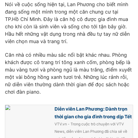
Phim VTV
Nói về cuộc sống hiện tại, Lan Phương cho biết mình
Giải trí
đang sống một mình trong một căn chung cư tại
Hậu trường
TP.Hồ Chí Minh. Đây là căn hộ cô được gia đình mua
Điện ảnh
Đời sống
Nhân vật
cho khi còn là sinh viên và sống cho tới tận bây giờ.
Âm nhạc
Hầu hết những vật dụng trong nhà đều tự tay nữ diễn
Du lịch
Khán giả
viên chọn mua và trang trí.
Giáo dục
Sao
Làm đẹp
Giải sao mai
Căn nhà có nhiều màu sắc nổi bật khác nhau. Phòng
Tuyển sinh
Công nghệ
Chất lượng cuộc sống
khách được cô trang trí tông xanh cốm, phòng bếp là
Học trực tuyến
màu vàng tươi và phòng ngủ là màu trắng, điểm xuyết
Hitech Công nghệ tương lai
một vài bông hồng xanh tươi trẻ. Những lúc rảnh rỗi,
Giao lưu trực tuyến
nữ diễn viên thường dành thời gian để đọc sách hoặc
Sản phẩm
chơi đàn piano.
Lịch phát sóng
Thị trường
Diễn viên Lan Phương: Dành trọn
Tư vấn
thời gian cho gia đình trong dịp Tết
Chuyên mục khác
VTV.vn - Trong cuộc trò chuyện với VTV
Emagazine
Podcast
News, diễn viên Lan Phương đã chia sẻ về