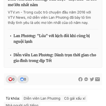
mơ lớn nhất năm
VTV.vn - Trong cuộc trò chuyện đầu năm 2016 với
VTV News, nữ diễn viên Lan Phương đã bày tỏ tìm
thấy tình yêu là ước mơ lớn nhất của cô năm nay.
THỜI BÁO VTV
Lan Phương: "Lửa" với kịch đôi khi cũng bị
nguội lạnh
Theo dõi báo trên
Diễn viên Lan Phương: Dành trọn thời gian cho
Cơ quan chủ quản:
Đài Truyền hình Việt Nam
gia đình trong dịp Tết
Cơ quan báo chí:
Thời báo VTV
Giấy phép hoạt động báo in và báo điện tử số 483/GP-BTTTT
cấp ngày 29/12/2023
0
0
Tổng Biên tập:
Vũ Thanh Thủy
Phó Tổng Biên tập:
Nguyễn Thị Mỹ Hạnh, Phạm Quốc Thắng,
Nguyễn Trọng Ninh
Từ khóa:
Diễn viên Lan Phương
Cô gái xấu xí
Tổng đài VTV:
024.38 355 931 - 024.38 355 932
Nhà người nổi tiếng