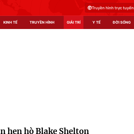
Truyền hình trực tuyến
KINH TẾ
TRUYỀN HÌNH
GIẢI TRÍ
Y TẾ
ĐỜI SỐNG
Pháp luật
Y tế
Truyền hình
Multimedia
Phim VTV
Video
Hậu trường
Shorts video
Nhân vật
Podcast
Khán giả
EMagazine
Giải sao mai
Photo
n hẹn hò Blake Shelton
Infographic