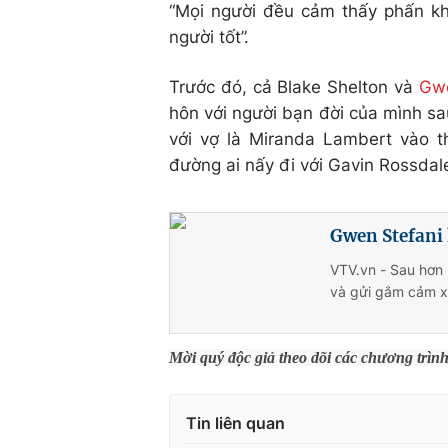
“Mọi người đều cảm thấy phấn kh
người tốt”.
Trước đó, cả Blake Shelton và
Gwe
hôn với người bạn đời của mình s
với vợ là Miranda Lambert vào t
đường ai nấy đi với Gavin Rossdale
Gwen Stefani 
VTV.vn - Sau hơn 
và gửi gắm cảm x
Mời quý độc giả theo dõi các chương trìn
Tin liên quan