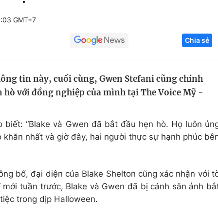
Góc ảnh
0:03 GMT+7
Chia sẻ
Giáo dục
Công nghệ
Tuyển sinh
Hitech Công ng
hông tin này, cuối cùng, Gwen Stefani cũng chính
Học trực tuyến
Sản phẩm
n hò với đồng nghiệp của mình tại The Voice Mỹ -
g
Thị trường
Tư vấn
o biết: “Blake và Gwen đã bắt đầu hẹn hò. Họ luôn ủn
 khăn nhất và giờ đây, hai người thực sự hạnh phúc bê
ông bố, đại diện của Blake Shelton cũng xác nhận với t
ỉ mới tuần trước, Blake và Gwen đã bị cánh săn ảnh bắ
tiệc trong dịp Halloween.