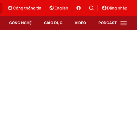
Cổng thông tin
English
Đăng nhập
CÔNG NGHỆ
GIÁO DỤC
VIDEO
PODCAST
VTV Money
VTV Thể thao
VTV Sức khoẻ
Bất động sản
Thị trường 24h
Tấm lòng Việt
Vươn mình bằng AI
VTV4
VTV8
VTV9
Lịch phát sóng
Giao lưu trực tuyến
Sự kiện