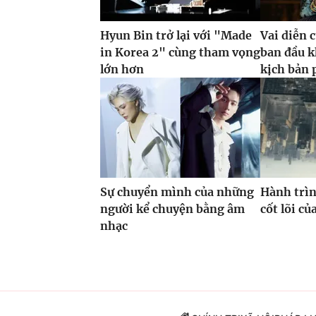
Hyun Bin trở lại với "Made
Vai diễn 
in Korea 2" cùng tham vọng
ban đầu k
lớn hơn
kịch bản 
Sự chuyển mình của những
Hành trìn
người kể chuyện bằng âm
cốt lõi c
nhạc