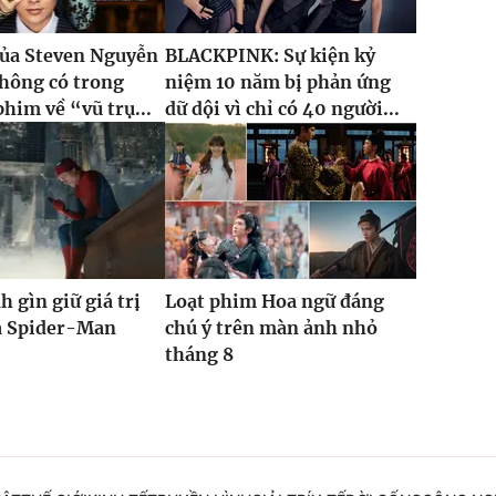
của Steven Nguyễn
BLACKPINK: Sự kiện kỷ
hông có trong
niệm 10 năm bị phản ứng
phim về “vũ trụ...
dữ dội vì chỉ có 40 người...
h gìn giữ giá trị
Loạt phim Hoa ngữ đáng
ủa Spider-Man
chú ý trên màn ảnh nhỏ
tháng 8