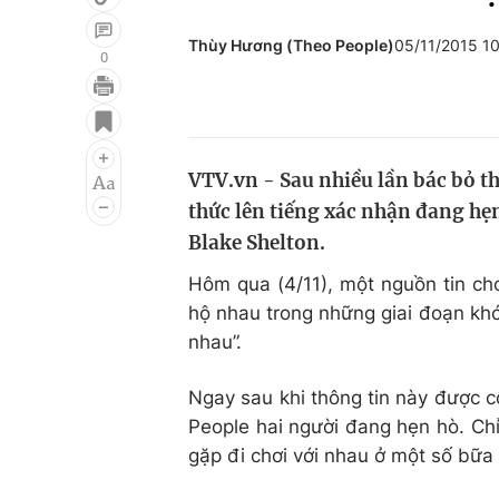
Thùy Hương (Theo People)
05/11/2015 1
0
Giải trí
Đời sống
Điện ảnh
Du lịch
VTV.vn - Sau nhiều lần bác bỏ t
Âm nhạc
Làm đẹp
thức lên tiếng xác nhận đang hẹ
Sao
Chất lượng cuộc sốn
Blake Shelton.
Hôm qua (4/11), một nguồn tin ch
hộ nhau trong những giai đoạn khó
nhau”.
Ngay sau khi thông tin này được c
People hai người đang hẹn hò. Ch
gặp đi chơi với nhau ở một số bữa 