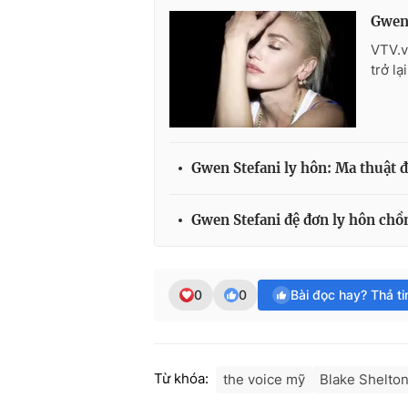
Gwen 
VTV.v
trở l
Gwen Stefani ly hôn: Ma thuật đ
Gwen Stefani đệ đơn ly hôn ch
0
0
Bài đọc hay? Thả t
Từ khóa:
the voice mỹ
Blake Shelto