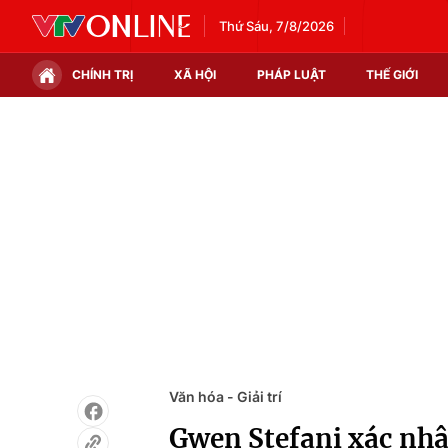
Thứ Sáu, 7/8/2026
CHÍNH TRỊ
XÃ HỘI
PHÁP LUẬT
THẾ GIỚI
Chính trị
Xã hội
Thế giới
Kinh tế
Tin tức
Tài chính
Thế giới đó đây
Thị trường
Câu chuyện quốc tế
Góc doanh nghiệp
Dữ liệu và đời sống
Văn hóa - Giải trí
Gwen Stefani xác nhậ