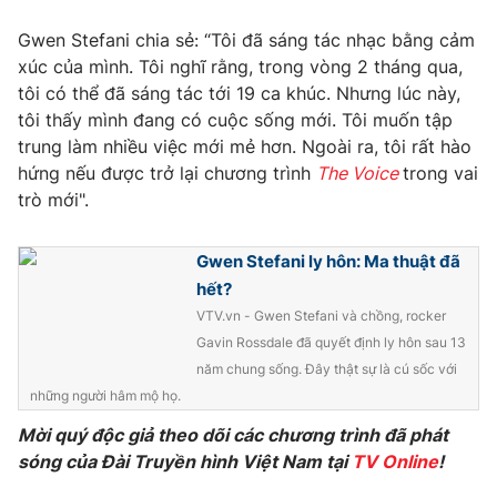
Photo
Infographic
Gwen Stefani chia sẻ: “Tôi đã sáng tác nhạc bằng cảm
xúc của mình. Tôi nghĩ rằng, trong vòng 2 tháng qua,
tôi có thể đã sáng tác tới 19 ca khúc. Nhưng lúc này,
Video
Shorts video
tôi thấy mình đang có cuộc sống mới. Tôi muốn tập
trung làm nhiều việc mới mẻ hơn. Ngoài ra, tôi rất hào
VTV Money
VTV Thể thao
hứng nếu được trở lại chương trình
The Voice
trong vai
trò mới".
VTV Sức khoẻ
Bất động sản
Gwen Stefani ly hôn: Ma thuật đã
hết?
Thị trường 24h
Tấm lòng Việt
VTV.vn - Gwen Stefani và chồng, rocker
Gavin Rossdale đã quyết định ly hôn sau 13
VTV4
Vươn mình bằng AI
năm chung sống. Đây thật sự là cú sốc với
những người hâm mộ họ.
VTV9
VTV8
Mời quý độc giả theo dõi các chương trình đã phát
sóng của Đài Truyền hình Việt Nam tại
TV Online
!
Liên hệ tòa soạn
English