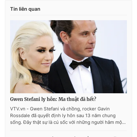
Tin liên quan
THỜI BÁO VTV
Theo dõi báo trên
Cơ quan chủ quản:
Đài Truyền hình Việt Nam
Cơ quan báo chí:
Thời báo VTV
Giấy phép hoạt động báo in và báo điện tử số 483/GP-BTTTT
Gwen Stefani ly hôn: Ma thuật đã hết?
cấp ngày 29/12/2023
VTV.vn - Gwen Stefani và chồng, rocker Gavin
Tổng Biên tập:
Vũ Thanh Thủy
Rossdale đã quyết định ly hôn sau 13 năm chung
Phó Tổng Biên tập:
Nguyễn Thị Mỹ Hạnh, Phạm Quốc Thắng,
sống. Đây thật sự là cú sốc với những người hâm mộ...
Nguyễn Trọng Ninh
Tổng đài VTV:
024.38 355 931 - 024.38 355 932