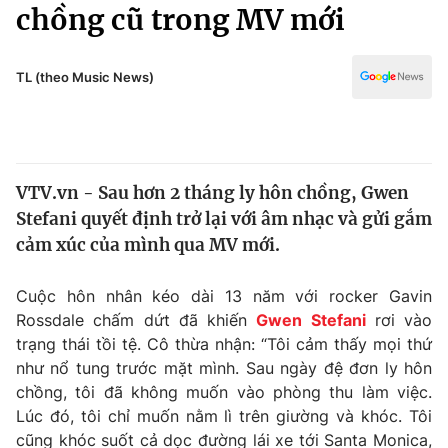
Chính trị
chồng cũ trong MV mới
Truyền hình
Văn hóa - Giải trí
Xã hội
Y tế
TL (theo Music News)
Đời sống
Pháp luật
Công nghệ
Giáo dục
Y tế
VTV.vn - Sau hơn 2 tháng ly hôn chồng, Gwen
Stefani quyết định trở lại với âm nhạc và gửi gắm
Thế giới
cảm xúc của mình qua MV mới.
Tin tức
Kinh tế
Cuộc hôn nhân kéo dài 13 năm với rocker Gavin
Thế giới đó đây
Rossdale chấm dứt đã khiến
Gwen Stefani
rơi vào
Tài chính
trạng thái tồi tệ. Cô thừa nhận: “Tôi cảm thấy mọi thứ
Dữ liệu và đời sống
Câu chuyện quốc tế
như nổ tung trước mặt mình. Sau ngày đệ đơn ly hôn
Thị trường
chồng, tôi đã không muốn vào phòng thu làm việc.
Truyền hình
Lúc đó, tôi chỉ muốn nằm lì trên giường và khóc. Tôi
Góc doanh nghiệp
cũng khóc suốt cả dọc đường lái xe tới Santa Monica,