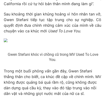
Phim VTV
California rồi cứ tự hỏi bản thân mình đang làm gì”.
Giải trí
Hậu trường
Sau khoảng thời gian khủng hoảng vì hôn nhân tan vỡ,
Điện ảnh
Đời sống
Gwen Stefani tiếp tục tập trung cho sự nghiệp. Cô
Nhân vật
Âm nhạc
quyết định đưa chính những cảm xúc của mình về câu
Du lịch
Khán giả
chuyện vào ca khúc mới
Used To Love You.
Giáo dục
Sao
Làm đẹp
Giải sao mai
Tuyển sinh
Công nghệ
Chất lượng cuộc sống
Học trực tuyến
Gwen Stefani khóc vì chồng cũ trong MV Used To Love
Hitech Công nghệ tương lai
Giao lưu trực tuyến
You.
Sản phẩm
Trong một buổi phỏng vấn gần đây, Gwen Stefani
Lịch phát sóng
Thị trường
thẳng thắn cho biết, ca khúc đề cập về chính mình. MV
không được quảng bá quá rầm rộ, cũng không được
Tư vấn
dàn dựng quá cầu kỳ, thay vào đó tập trung vào nỗi
Chuyên mục khác
dằn vặt và những giọt nước mắt của nữ ca sĩ.
Emagazine
Podcast