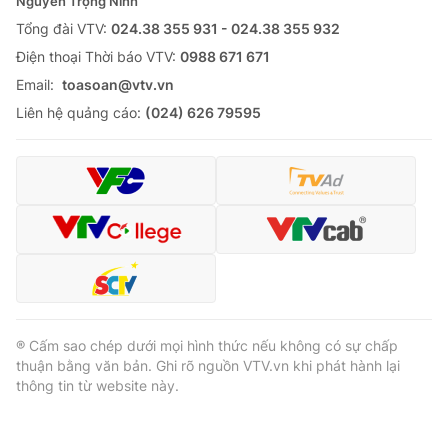
Nguyễn Trọng Ninh
Tổng đài VTV:
024.38 355 931 - 024.38 355 932
Ðiện thoại Thời báo VTV:
0988 671 671
Email:
toasoan@vtv.vn
Liên hệ quảng cáo:
(024) 626 79595
® Cấm sao chép dưới mọi hình thức nếu không có sự chấp
thuận bằng văn bản. Ghi rõ nguồn VTV.vn khi phát hành lại
thông tin từ website này.