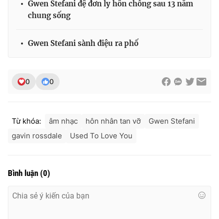
Gwen Stefani đệ đơn ly hôn chồng sau 13 năm
Ðiện thoại Thời báo VTV:
024.66 897 897
chung sống
Email:
toasoan@vtv.vn
Liên hệ quảng cáo:
024-7300.7108
Gwen Stefani sành điệu ra phố
0
0
Từ khóa:
âm nhạc
hôn nhân tan vỡ
Gwen Stefani
gavin rossdale
Used To Love You
® Cấm sao chép dưới mọi hình thức nếu không có sự chấp
Bình luận
(
0
)
thuận bằng văn bản. Ghi rõ nguồn VTV.vn khi phát hành lại
thông tin từ website này.