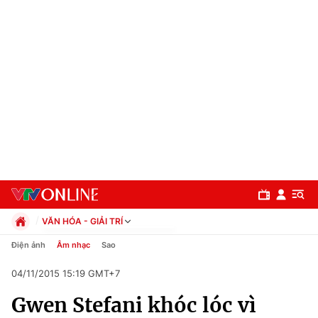
VĂN HÓA - GIẢI TRÍ
Chính trị
Điện ảnh
Âm nhạc
Sao
Xã hội
04/11/2015 15:19 GMT+7
Pháp luật
Chuyên mục
Kinh tế
Gwen Stefani khóc lóc vì
Thể thao