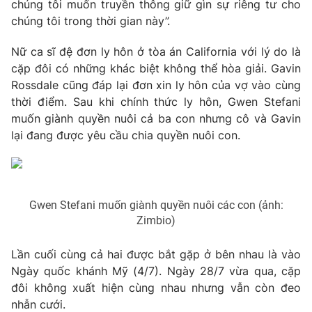
Phim VTV
chúng tôi muốn truyền thông giữ gìn sự riêng tư cho
Giải trí
chúng tôi trong thời gian này”.
Hậu trường
Điện ảnh
Nữ ca sĩ đệ đơn ly hôn ở tòa án California với lý do là
Đời sống
Nhân vật
cặp đôi có những khác biệt không thể hòa giải. Gavin
Âm nhạc
Du lịch
Rossdale cũng đáp lại đơn xin ly hôn của vợ vào cùng
Khán giả
Giáo dục
Sao
thời điểm. Sau khi chính thức ly hôn, Gwen Stefani
Làm đẹp
Giải sao mai
muốn giành quyền nuôi cả ba con nhưng cô và Gavin
Tuyển sinh
lại đang được yêu cầu chia quyền nuôi con.
Công nghệ
Chất lượng cuộc sống
Học trực tuyến
Hitech Công nghệ tương lai
Giao lưu trực tuyến
Sản phẩm
Gwen Stefani muốn giành quyền nuôi các con (ảnh:
Lịch phát sóng
Thị trường
Zimbio)
Tư vấn
Lần cuối cùng cả hai được bắt gặp ở bên nhau là vào
Chuyên mục khác
Ngày quốc khánh Mỹ (4/7). Ngày 28/7 vừa qua, cặp
đôi không xuất hiện cùng nhau nhưng vẫn còn đeo
Emagazine
Podcast
nhẫn cưới.