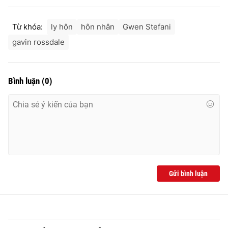
Ðiện thoại Thời báo VTV:
024.66 897 897
Email:
toasoan@vtv.vn
Từ khóa:
ly hôn
hôn nhân
Gwen Stefani
Liên hệ quảng cáo:
024-7300.7108
gavin rossdale
Bình luận
(
0
)
Gửi bình luận
® Cấm sao chép dưới mọi hình thức nếu không có sự chấp
thuận bằng văn bản. Ghi rõ nguồn VTV.vn khi phát hành lại
thông tin từ website này.