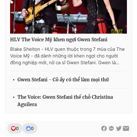
THỜI BÁO VTV
HLV The Voice Mỹ khen ngợi Gwen Stefani
Blake Shelton - HLV quen thuộc trong 7 mùa của The
Voice Mỹ - đã dành những lời khen ngợi cho người
Theo dõi báo trên
đồng nghiệp mới, nữ ca sĩ Gwen Stefani. Gwen là...
Cơ quan chủ quản:
Đài Truyền hình Việt Nam
Gwen Stefani - Cô ấy có thể làm mọi thứ
Cơ quan báo chí:
Thời báo VTV
Giấy phép hoạt động báo in và báo điện tử số 483/GP-BTTTT
The Voice: Gwen Stefani thế chỗ Christina
cấp ngày 29/12/2023
Aguilera
Tổng Biên tập:
Vũ Thanh Thủy
Phó Tổng Biên tập:
Nguyễn Thị Mỹ Hạnh, Phạm Quốc Thắng,
Nguyễn Trọng Ninh
0
0
Tổng đài VTV:
024.38 355 931 - 024.38 355 932