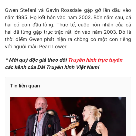
Photo
Infographic
Gwen Stefani và Gavin Rossdale gặp gỡ lần đầu vào
năm 1995. Họ kết hôn vào năm 2002. Bốn năm sau, cả
hai có con đầu lòng. Thực tế, cuộc hôn nhân của cả
Video
Shorts video
hai đã từng gặp trục trặc rất lớn vào năm 2003. Đó là
thời điểm Gwen phát hiện ra chồng có một con riêng
VTV Money
VTV Thể thao
với người mẫu Pearl Lower.
* Mời quý độc giả theo dõi
Truyền hình trực tuyến
VTV Sức khoẻ
Bất động sản
các kênh của Đài Truyền hình Việt Nam!
Thị trường 24h
Tấm lòng Việt
Tin liên quan
VTV4
Vươn mình bằng AI
VTV9
VTV8
Liên hệ tòa soạn
English