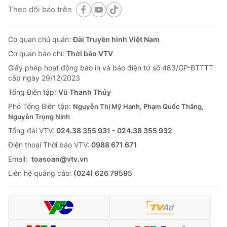
Theo dõi báo trên
Cơ quan chủ quản:
Đài Truyền hình Việt Nam
Cơ quan báo chí:
Thời báo VTV
Giấy phép hoạt động báo in và báo điện tử số 483/GP-BTTTT
cấp ngày 29/12/2023
Tổng Biên tập:
Vũ Thanh Thủy
Phó Tổng Biên tập:
Nguyễn Thị Mỹ Hạnh, Phạm Quốc Thắng,
Nguyễn Trọng Ninh
Tổng đài VTV:
024.38 355 931 - 024.38 355 932
Ðiện thoại Thời báo VTV:
0988 671 671
Email:
toasoan@vtv.vn
Liên hệ quảng cáo:
(024) 626 79595