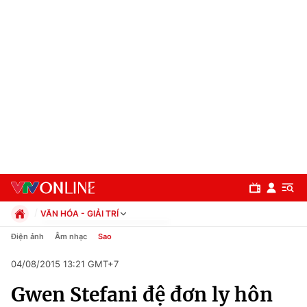
VĂN HÓA - GIẢI TRÍ
Chính trị
Điện ảnh
Âm nhạc
Sao
Xã hội
04/08/2015 13:21 GMT+7
Pháp luật
Chuyên mục
Kinh tế
Gwen Stefani đệ đơn ly hôn
Thể thao