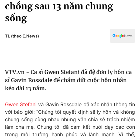
Chính trị
chồng sau 13 năm chung
Truyền hình
sống
Văn hóa - Giải trí
Xã hội
Y tế
Đời sống
TL (theo E.News)
Pháp luật
Công nghệ
Giáo dục
Y tế
VTV.vn - Ca sĩ Gwen Stefani đã đệ đơn ly hôn ca
Thế giới
sĩ Gavin Rossdale để chấm dứt cuộc hôn nhân
Tin tức
kéo dài 13 năm.
Kinh tế
Thế giới đó đây
Gwen Stefani
và Gavin Rossdale đã xác nhận thông tin
Tài chính
Dữ liệu và đời sống
với báo giới: “Chúng tôi quyết định sẽ ly hôn và không
Câu chuyện quốc tế
Thị trường
chung sống cùng nhau nhưng vẫn chia sẻ trách nhiệm
làm cha mẹ. Chúng tôi đã cam kết nuôi dạy các con
Truyền hình
Góc doanh nghiệp
trong môi trường hạnh phúc và lành mạnh. Vì thế,