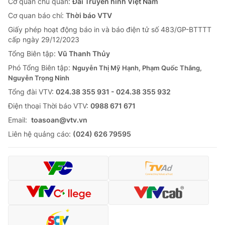
Cơ quan chủ quản:
Đài Truyền hình Việt Nam
Cơ quan báo chí:
Thời báo VTV
Giấy phép hoạt động báo in và báo điện tử số 483/GP-BTTTT
cấp ngày 29/12/2023
Tổng Biên tập:
Vũ Thanh Thủy
Phó Tổng Biên tập:
Nguyễn Thị Mỹ Hạnh, Phạm Quốc Thắng,
Nguyễn Trọng Ninh
Tổng đài VTV:
024.38 355 931 - 024.38 355 932
Ðiện thoại Thời báo VTV:
0988 671 671
Email:
toasoan@vtv.vn
Liên hệ quảng cáo:
(024) 626 79595