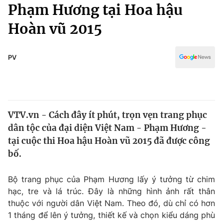
Chính trị
Phạm Hương tại Hoa hậu
Truyền hình
Hoàn vũ 2015
Văn hóa - Giải trí
Xã hội
Y tế
Đời sống
PV
Pháp luật
Công nghệ
Giáo dục
Y tế
VTV.vn - Cách đây ít phút, trọn vẹn trang phục
Thế giới
dân tộc của đại diện Việt Nam - Phạm Hương -
Tin tức
tại cuộc thi Hoa hậu Hoàn vũ 2015 đã được công
Kinh tế
bố.
Thế giới đó đây
Tài chính
Dữ liệu và đời sống
Câu chuyện quốc tế
Bộ trang phục của Phạm Hương lấy ý tưởng từ chim
Thị trường
hạc, tre và lá trúc. Đây là những hình ảnh rất thân
thuộc với người dân Việt Nam. Theo đó, dù chỉ có hơn
Truyền hình
Góc doanh nghiệp
1 tháng để lên ý tưởng, thiết kế và chọn kiểu dáng phù