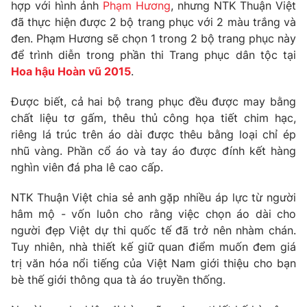
Phim VTV
hợp với hình ảnh
Phạm Hương
, nhưng NTK Thuận Việt
Giải trí
đã thực hiện được 2 bộ trang phục với 2 màu trắng và
Hậu trường
đen. Phạm Hương sẽ chọn 1 trong 2 bộ trang phục này
Điện ảnh
Đời sống
để trình diễn trong phần thi Trang phục dân tộc tại
Nhân vật
Âm nhạc
Hoa hậu Hoàn vũ 2015
.
Du lịch
Khán giả
Giáo dục
Sao
Được biết, cả hai bộ trang phục đều được may bằng
Làm đẹp
Giải sao mai
chất liệu tơ gấm, thêu thủ công họa tiết chim hạc,
Tuyển sinh
Công nghệ
riêng lá trúc trên áo dài được thêu bằng loại chỉ ép
Chất lượng cuộc sống
Học trực tuyến
nhũ vàng. Phần cổ áo và tay áo được đính kết hàng
Hitech Công nghệ tương lai
nghìn viên đá pha lê cao cấp.
Giao lưu trực tuyến
Sản phẩm
NTK Thuận Việt chia sẻ anh gặp nhiều áp lực từ người
Lịch phát sóng
hâm mộ - vốn luôn cho rằng việc chọn áo dài cho
Thị trường
người đẹp Việt dự thi quốc tế đã trở nên nhàm chán.
Tư vấn
Tuy nhiên, nhà thiết kế giữ quan điểm muốn đem giá
trị văn hóa nổi tiếng của Việt Nam giới thiệu cho bạn
Chuyên mục khác
bè thế giới thông qua tà áo truyền thống.
Emagazine
Podcast