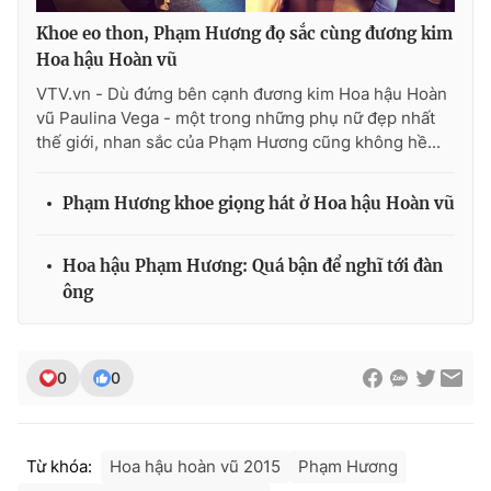
Ðiện thoại Thời báo VTV:
024.66 897 897
Khoe eo thon, Phạm Hương đọ sắc cùng đương kim
Email:
toasoan@vtv.vn
Hoa hậu Hoàn vũ
Liên hệ quảng cáo:
024-7300.7108
VTV.vn - Dù đứng bên cạnh đương kim Hoa hậu Hoàn
vũ Paulina Vega - một trong những phụ nữ đẹp nhất
thế giới, nhan sắc của Phạm Hương cũng không hề...
Phạm Hương khoe giọng hát ở Hoa hậu Hoàn vũ
Hoa hậu Phạm Hương: Quá bận để nghĩ tới đàn
ông
0
0
® Cấm sao chép dưới mọi hình thức nếu không có sự chấp
thuận bằng văn bản. Ghi rõ nguồn VTV.vn khi phát hành lại
thông tin từ website này.
Từ khóa:
Hoa hậu hoàn vũ 2015
Phạm Hương