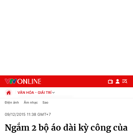
VĂN HÓA - GIẢI TRÍ
Chính trị
Điện ảnh
Âm nhạc
Sao
Xã hội
09/12/2015 11:38 GMT+7
Pháp luật
Chuyên mục
Kinh tế
Ngắm 2 bộ áo dài kỳ công của
Thể thao