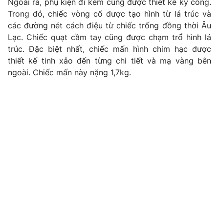
Ngoài ra, phụ kiện đi kèm cũng được thiết kế kỳ công.
Trong đó, chiếc vòng cổ được tạo hình từ lá trúc và
Photo
Infographic
các đường nét cách điệu từ chiếc trống đồng thời Âu
Lạc. Chiếc quạt cầm tay cũng được chạm trổ hình lá
Video
Shorts video
trúc. Đặc biệt nhất, chiếc mấn hình chim hạc được
thiết kế tinh xảo đến từng chi tiết và mạ vàng bên
VTV Money
ngoài. Chiếc mấn này nặng 1,7kg.
VTV Thể thao
VTV Sức khoẻ
Bất động sản
Thị trường 24h
Tấm lòng Việt
VTV4
Vươn mình bằng AI
VTV9
VTV8
Liên hệ tòa soạn
English