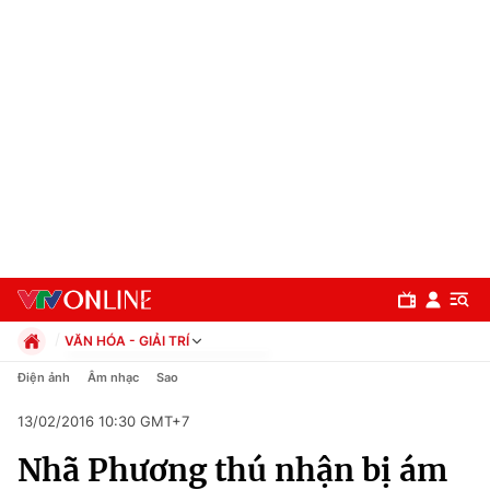
VĂN HÓA - GIẢI TRÍ
Chính trị
Điện ảnh
Âm nhạc
Sao
Xã hội
13/02/2016 10:30 GMT+7
Pháp luật
Chuyên mục
Kinh tế
Nhã Phương thú nhận bị ám
Thể thao