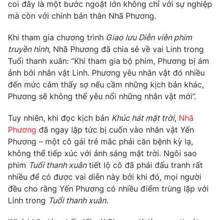
Phim VTV
coi đây là một bước ngoặt lớn không chỉ với sự nghiệp
Giải trí
mà còn với chính bản thân Nhã Phương.
Hậu trường
Điện ảnh
Khi tham gia chương trình
Giao lưu Diễn viên phim
Đời sống
Nhân vật
truyền hình
, Nhã Phương đã chia sẻ về vai Linh trong
Âm nhạc
Du lịch
Tuổi thanh xuân: “Khi tham gia bộ phim, Phương bị ám
Khán giả
Giáo dục
Sao
ảnh bởi nhân vật Linh. Phương yêu nhân vật đó nhiều
Làm đẹp
Giải sao mai
đến mức cảm thấy sợ nếu cầm những kịch bản khác,
Tuyển sinh
Công nghệ
Phương sẽ không thể yêu nổi những nhân vật mới”.
Chất lượng cuộc sống
Học trực tuyến
Hitech Công nghệ tương lai
Tuy nhiên, khi đọc kịch bản
Khúc hát mặt trời
,
Nhã
Giao lưu trực tuyến
Phương
đã ngay lập tức bị cuốn vào nhân vật Yến
Sản phẩm
Phương – một cô gái trẻ mắc phải căn bệnh kỳ lạ,
Lịch phát sóng
không thể tiếp xúc với ánh sáng mặt trời. Ngôi sao
Thị trường
phim
Tuổi thanh xuân
tiết lộ cô đã phải đấu tranh rất
Tư vấn
nhiều để có được vai diễn này bởi khi đó, mọi người
đều cho rằng Yến Phương có nhiều điểm trùng lặp với
Chuyên mục khác
Linh trong
Tuổi thanh xuân.
Emagazine
Podcast