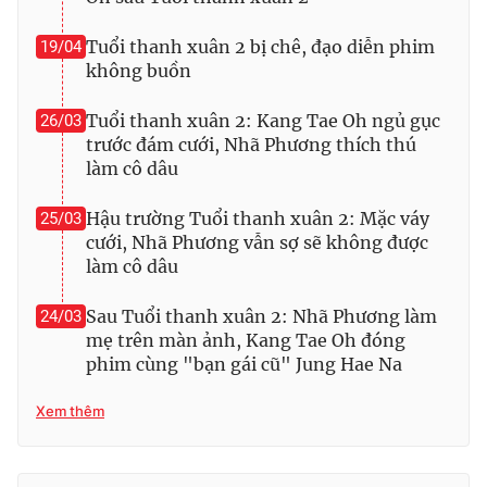
Tuổi thanh xuân 2 bị chê, đạo diễn phim
19/04
không buồn
THỜI BÁO VTV
Tuổi thanh xuân 2: Kang Tae Oh ngủ gục
26/03
trước đám cưới, Nhã Phương thích thú
làm cô dâu
Theo dõi báo trên
Hậu trường Tuổi thanh xuân 2: Mặc váy
25/03
cưới, Nhã Phương vẫn sợ sẽ không được
làm cô dâu
Cơ quan chủ quản:
Đài Truyền hình Việt Nam
Cơ quan báo chí:
Thời báo VTV
Sau Tuổi thanh xuân 2: Nhã Phương làm
24/03
Giấy phép hoạt động báo in và báo điện tử số 483/GP-BTTTT
mẹ trên màn ảnh, Kang Tae Oh đóng
cấp ngày 29/12/2023
phim cùng "bạn gái cũ" Jung Hae Na
Tổng Biên tập:
Vũ Thanh Thủy
Xem thêm
Phó Tổng Biên tập:
Nguyễn Thị Mỹ Hạnh, Phạm Quốc Thắng,
Nguyễn Trọng Ninh
Tổng đài VTV:
024.38 355 931 - 024.38 355 932