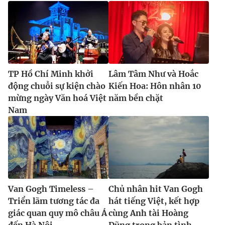
TP Hồ Chí Minh khởi
Lâm Tâm Như và Hoắc
động chuỗi sự kiện chào
Kiến Hoa: Hôn nhân 10
mừng ngày Văn hoá Việt
năm bền chặt
Nam
Van Gogh Timeless –
Chủ nhân hit Van Gogh
Triển lãm tương tác đa
hát tiếng Việt, kết hợp
giác quan quy mô châu Á
cùng Anh tài Hoàng
đến Hà Nội
Dũng trong bản tình...