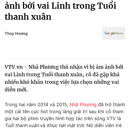
Chính trị
ảnh bởi vai Linh trong Tuổi
Truyền hình
thanh xuân
Văn hóa - Giải trí
Xã hội
Y tế
Đời sống
Thùy Hương
Pháp luật
Công nghệ
Giáo dục
Y tế
VTV.vn - Nhã Phương thú nhận vì bị ám ảnh bởi
Thế giới
vai Linh trong Tuổi thanh xuân, cô đã gặp khá
Tin tức
nhiều khó khăn trong việc lựa chọn những vai
Kinh tế
diễn mới.
Thế giới đó đây
Tài chính
Dữ liệu và đời sống
Câu chuyện quốc tế
Trong hai năm 2014 và 2015,
Nhã Phương
đã trở thành
Thị trường
một cái tên cực hot trong làng giải trí sau khi cô tham
gia hai bộ phim truyền hình hợp tác trên sóng VTV là
Truyền hình
Góc doanh nghiệp
Tuổi thanh xuân
và
Khúc hát mặt trời
. Nữ diễn viên trẻ