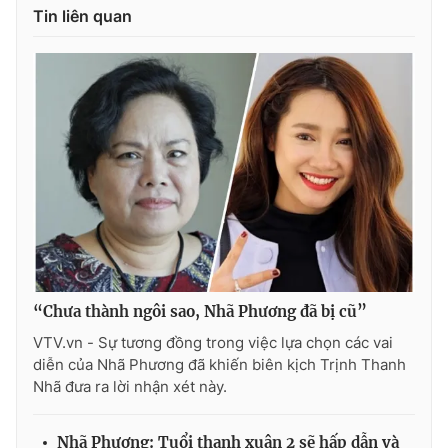
Ðiện thoại Thời báo VTV:
024.66 897 897
Tin liên quan
Email:
toasoan@vtv.vn
Liên hệ quảng cáo:
024-7300.7108
“Chưa thành ngôi sao, Nhã Phương đã bị cũ”
VTV.vn - Sự tương đồng trong việc lựa chọn các vai
® Cấm sao chép dưới mọi hình thức nếu không có sự chấp
diễn của Nhã Phương đã khiến biên kịch Trịnh Thanh
thuận bằng văn bản. Ghi rõ nguồn VTV.vn khi phát hành lại
Nhã đưa ra lời nhận xét này.
thông tin từ website này.
Nhã Phương: Tuổi thanh xuân 2 sẽ hấp dẫn và