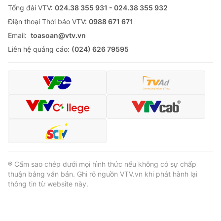
Tổng đài VTV:
024.38 355 931 - 024.38 355 932
Ðiện thoại Thời báo VTV:
0988 671 671
Email:
toasoan@vtv.vn
Liên hệ quảng cáo:
(024) 626 79595
® Cấm sao chép dưới mọi hình thức nếu không có sự chấp
thuận bằng văn bản. Ghi rõ nguồn VTV.vn khi phát hành lại
thông tin từ website này.