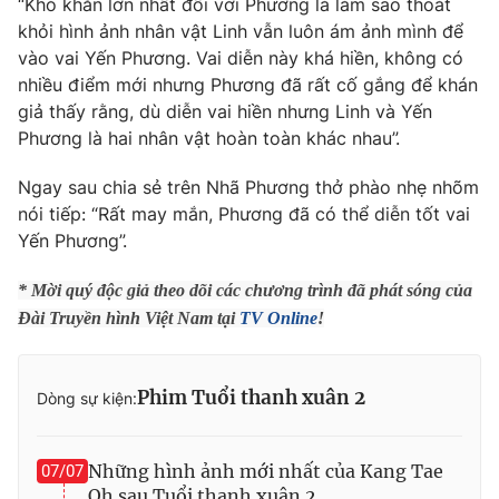
“Khó khăn lớn nhất đối với Phương là làm sao thoát
khỏi hình ảnh nhân vật Linh vẫn luôn ám ảnh mình để
Photo
Infographic
vào vai Yến Phương. Vai diễn này khá hiền, không có
nhiều điểm mới nhưng Phương đã rất cố gắng để khán
Video
Shorts video
giả thấy rằng, dù diễn vai hiền nhưng Linh và Yến
Phương là hai nhân vật hoàn toàn khác nhau”.
VTV Money
VTV Thể thao
Ngay sau chia sẻ trên Nhã Phương thở phào nhẹ nhõm
nói tiếp: “Rất may mắn, Phương đã có thể diễn tốt vai
VTV Sức khoẻ
Bất động sản
Yến Phương”.
* Mời quý độc giả theo dõi các chương trình đã phát sóng của
Thị trường 24h
Tấm lòng Việt
Đài Truyền hình Việt Nam tại
TV Online
!
VTV4
Vươn mình bằng AI
Phim Tuổi thanh xuân 2
Dòng sự kiện:
VTV9
VTV8
Những hình ảnh mới nhất của Kang Tae
07/07
Liên hệ tòa soạn
English
Oh sau Tuổi thanh xuân 2