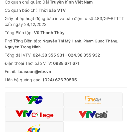
Cơ quan chủ quản:
Đài Truyền hình Việt Nam
Cơ quan báo chí:
Thời báo VTV
Giấy phép hoạt động báo in và báo điện tử số 483/GP-BTTTT
cấp ngày 29/12/2023
Tổng Biên tập:
Vũ Thanh Thủy
Phó Tổng Biên tập:
Nguyễn Thị Mỹ Hạnh, Phạm Quốc Thắng,
Nguyễn Trọng Ninh
Tổng đài VTV:
024.38 355 931 - 024.38 355 932
Ðiện thoại Thời báo VTV:
0988 671 671
Email:
toasoan@vtv.vn
Liên hệ quảng cáo:
(024) 626 79595