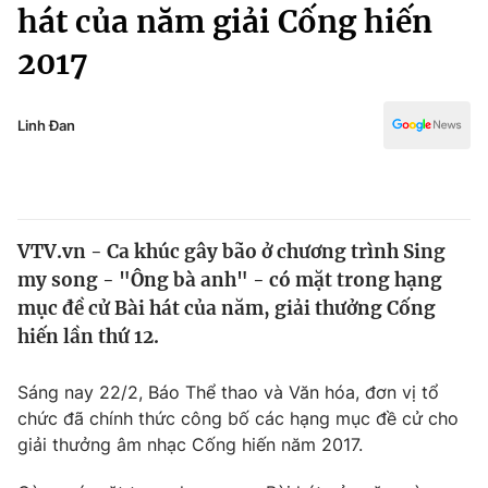
Chính trị
hát của năm giải Cống hiến
Truyền hình
2017
Văn hóa - Giải trí
Xã hội
Y tế
Đời sống
Linh Đan
Pháp luật
Công nghệ
Giáo dục
Y tế
VTV.vn - Ca khúc gây bão ở chương trình Sing
Thế giới
my song - "Ông bà anh" - có mặt trong hạng
Tin tức
mục đề cử Bài hát của năm, giải thưởng Cống
Kinh tế
hiến lần thứ 12.
Thế giới đó đây
Tài chính
Dữ liệu và đời sống
Câu chuyện quốc tế
Sáng nay 22/2, Báo Thể thao và Văn hóa, đơn vị tổ
Thị trường
chức đã chính thức công bố các hạng mục đề cử cho
giải thưởng âm nhạc Cống hiến năm 2017.
Truyền hình
Góc doanh nghiệp