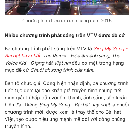
Chương trình Hòa âm ánh sáng năm 2016
THỜI BÁO VTV
Nhiều chương trình phát sóng trên VTV được đề cử
Theo dõi báo trên
Ba chương trình phát sóng trên VTV là
Sing My Song -
Bài hát hay nhất
, The Remix - Hòa âm ánh sáng, The
Voice Kid - Giọng hát Việt nhí
đều có mặt trong hạng
Cơ quan chủ quản:
Đài Truyền hình Việt Nam
mục đề cử
Chuỗi chương trình của năm.
Cơ quan báo chí:
Thời báo VTV
Giấy phép hoạt động báo in và báo điện tử số 483/GP-BTTTT
Ban tổ chức giải Cống hiện nhận định, ba chương trình
cấp ngày 29/12/2023
tiếp tục đem lại cho khán giả truyền hình những tiết
Tổng Biên tập:
Vũ Thanh Thủy
mục giải trí hấp dẫn với âm thanh, ánh sáng, sân khấu
Phó Tổng Biên tập:
Nguyễn Thị Mỹ Hạnh, Phạm Quốc Thắng,
hiện đại. Riêng
Sing My Song - Bài hát hay nhất
là chuỗi
Nguyễn Trọng Ninh
chương trình mới, được xem là thay thế cho Bài hát
Tổng đài VTV:
024.38 355 931 - 024.38 355 932
Việt, tạo được hiệu ứng mạnh mẽ đối với công chúng
truyền hình.
Ðiện thoại Thời báo VTV:
024.66 897 897