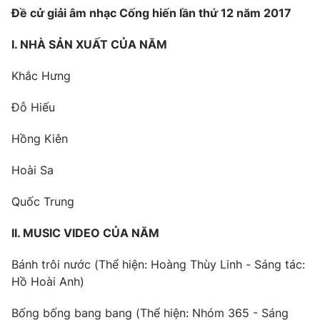
Email:
toasoan@vtv.vn
Đề cử giải âm nhạc Cống hiến lần thứ 12 năm 2017
Liên hệ quảng cáo:
024-7300.7108
I. NHÀ SẢN XUẤT CỦA NĂM
Khắc Hưng
Đỗ Hiếu
Hồng Kiên
Hoài Sa
Quốc Trung
® Cấm sao chép dưới mọi hình thức nếu không có sự chấp
II. MUSIC VIDEO CỦA NĂM
thuận bằng văn bản. Ghi rõ nguồn VTV.vn khi phát hành lại
thông tin từ website này.
Bánh trôi nước (Thể hiện: Hoàng Thùy Linh - Sáng tác:
Hồ Hoài Anh)
Bống bống bang bang (Thể hiện: Nhóm 365 - Sáng