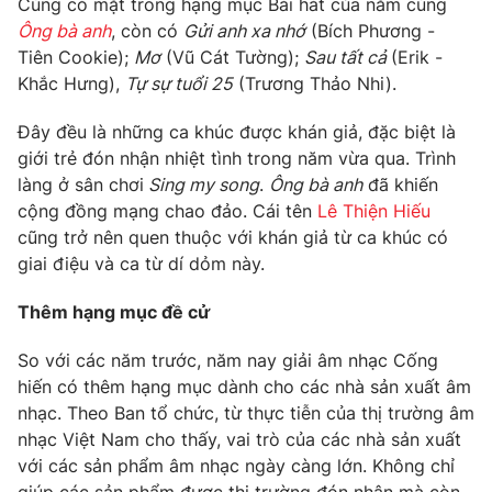
Cùng có mặt trong hạng mục Bài hát của năm cùng
Phim VTV
Giải trí
Ông bà anh
, còn có
Gửi anh xa nhớ
(Bích Phương -
Hậu trường
Tiên Cookie);
Mơ
(Vũ Cát Tường);
Sau tất cả
(Erik -
Điện ảnh
Khắc Hưng),
Tự sự tuổi 25
(Trương Thảo Nhi).
Đời sống
Nhân vật
Âm nhạc
Đây đều là những ca khúc được khán giả, đặc biệt là
Du lịch
Khán giả
Giáo dục
Sao
giới trẻ đón nhận nhiệt tình trong năm vừa qua. Trình
Làm đẹp
Giải sao mai
làng ở sân chơi
Sing my song
.
Ông bà anh
đã khiến
Tuyển sinh
cộng đồng mạng chao đảo. Cái tên
Lê Thiện Hiếu
Công nghệ
Chất lượng cuộc sống
cũng trở nên quen thuộc với khán giả từ ca khúc có
Học trực tuyến
Hitech Công nghệ tương lai
giai điệu và ca từ dí dỏm này.
Giao lưu trực tuyến
Sản phẩm
Thêm hạng mục đề cử
Lịch phát sóng
Thị trường
So với các năm trước, năm nay giải âm nhạc Cống
hiến có thêm hạng mục dành cho các nhà sản xuất âm
Tư vấn
nhạc. Theo Ban tổ chức, từ thực tiễn của thị trường âm
Chuyên mục khác
nhạc Việt Nam cho thấy, vai trò của các nhà sản xuất
Emagazine
Podcast
với các sản phẩm âm nhạc ngày càng lớn. Không chỉ