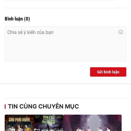
Bình luận
(
0
)
Gửi bình luận
TIN CÙNG CHUYÊN MỤC