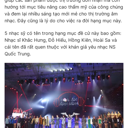
giúp các sản phẩm được thị trường đón nhận mà còn
hướng tới mục tiêu nâng cao thẩm mỹ của công chúng
Photo
Infographic
và đem lại nhiều sáng tạo mới mẻ cho thị trường âm
nhạc. Đây cũng là lý do cho việc ra đời hạng mục này.
Video
Shorts video
5 nhạc sỹ có tên trong hạng mục đề cử này bao gồm:
Nhạc sĩ Khắc Hưng, Đỗ Hiếu, Hồng Kiên, Hoài Sa và
VTV Money
VTV Thể thao
cái tên đã rất quen thuộc với khán giả yêu nhạc NS
Quốc Trung.
VTV Sức khoẻ
Bất động sản
Thị trường 24h
Tấm lòng Việt
VTV4
Vươn mình bằng AI
VTV9
VTV8
Liên hệ tòa soạn
English