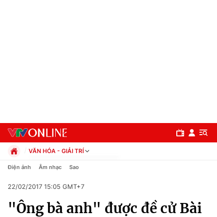
VĂN HÓA - GIẢI TRÍ
Chính trị
Điện ảnh
Âm nhạc
Sao
Xã hội
22/02/2017 15:05 GMT+7
Pháp luật
Chuyên mục
Kinh tế
"Ông bà anh" được đề cử Bài
Thể thao