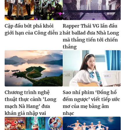
Cặp đấu bứt phá khỏi
Rapper Thái VG lần đầu
giới hạn của Công diễn 2
hát ballad đưa Nhà Long
mã thẳng tiến tới chiến
thắng
Chương trình nghệ
Sao nhí phim ‘Đồng hồ
thuật thực cảnh 'Long
đếm ngược’ viết tiếp ước
mạch Nà Hang' đưa
mơ của mẹ bằng âm
khán giả nhập vai
nhạc