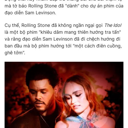
Phim VTV
mà tờ báo Rolling Stone đã "dành" cho dự án phim của
Giải trí
đạo diễn Sam Levinson.
Hậu trường
Điện ảnh
Đời sống
Nhân vật
Cụ thể, Rolling Stone đã không ngần ngại gọi
The Idol
Âm nhạc
là một bộ phim "khiêu dâm mang thiên hướng tra tấn"
Du lịch
Khán giả
và rằng đạo diễn Sam Levinson đã đi chệch hướng đi
Giáo dục
Sao
ban đầu mà bộ phim hướng tới "một cách điên cuồng,
Làm đẹp
Giải sao mai
Tuyển sinh
ghê tởm".
Công nghệ
Chất lượng cuộc sống
Học trực tuyến
Hitech Công nghệ tương lai
Giao lưu trực tuyến
Sản phẩm
Lịch phát sóng
Thị trường
Tư vấn
Chuyên mục khác
Emagazine
Podcast