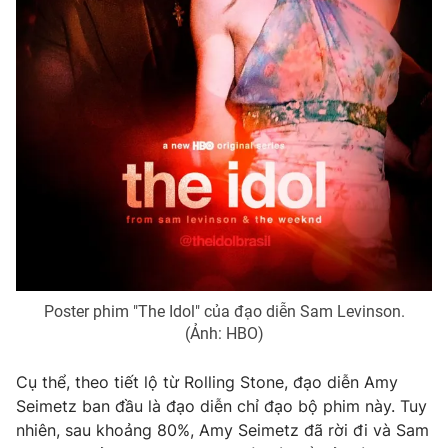
Photo
Infographic
Video
Shorts video
VTV Money
VTV Thể thao
VTV Sức khoẻ
Bất động sản
Thị trường 24h
Tấm lòng Việt
Poster phim "The Idol" của đạo diễn Sam Levinson.
VTV4
Vươn mình bằng AI
(Ảnh: HBO)
VTV9
VTV8
Cụ thể, theo tiết lộ từ Rolling Stone, đạo diễn Amy
Seimetz ban đầu là đạo diễn chỉ đạo bộ phim này. Tuy
nhiên, sau khoảng 80%, Amy Seimetz đã rời đi và Sam
Liên hệ tòa soạn
English