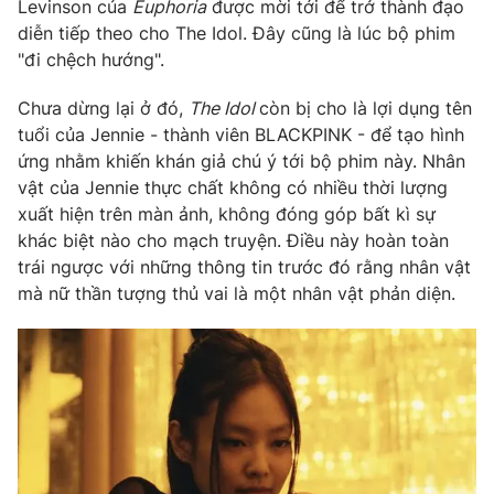
Levinson của
Euphoria
được mời tới để trở thành đạo
diễn tiếp theo cho The Idol. Đây cũng là lúc bộ phim
"đi chệch hướng".
THỜI BÁO VTV
Chưa dừng lại ở đó,
The Idol
còn bị cho là lợi dụng tên
tuổi của Jennie - thành viên BLACKPINK - để tạo hình
ứng nhằm khiến khán giả chú ý tới bộ phim này. Nhân
vật của Jennie thực chất không có nhiều thời lượng
Theo dõi báo trên
xuất hiện trên màn ảnh, không đóng góp bất kì sự
khác biệt nào cho mạch truyện. Điều này hoàn toàn
trái ngược với những thông tin trước đó rằng nhân vật
Cơ quan chủ quản:
Đài Truyền hình Việt Nam
mà nữ thần tượng thủ vai là một nhân vật phản diện.
Cơ quan báo chí:
Thời báo VTV
Giấy phép hoạt động báo in và báo điện tử số 483/GP-BTTTT
cấp ngày 29/12/2023
Tổng Biên tập:
Vũ Thanh Thủy
Phó Tổng Biên tập:
Nguyễn Thị Mỹ Hạnh, Phạm Quốc Thắng,
Nguyễn Trọng Ninh
Tổng đài VTV:
024.38 355 931 - 024.38 355 932