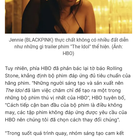
Ðiện thoại Thời báo VTV:
024.66 897 897
Email:
toasoan@vtv.vn
Liên hệ quảng cáo:
024-7300.7108
Jennie (BLACKPINK) thực chất không có nhiều đất diễn
như những gì trailer phim "The Idol" thể hiện. (Ảnh:
HBO)
Tuy nhiên, phía HBO đã phản bác lại tờ báo Rolling
Stone, khẳng định bộ phim đáp ứng đủ tiêu chuẩn của
hãng phim. "Những người sáng tạo và sản xuất nên
The Idol
đã làm việc chăm chỉ để tạo ra một trong
những bộ phim thú vị nhất của HBO", HBO tuyên bố,
"Cách tiếp cận ban đầu của bộ phim là điều không
® Cấm sao chép dưới mọi hình thức nếu không có sự chấp
may, các tập phim không đáp ứng được yêu cầu của
thuận bằng văn bản. Ghi rõ nguồn VTV.vn khi phát hành lại
thông tin từ website này.
HBO nên chúng tôi đã chọn cách thay đổi chúng".
"Trong suốt quá trình quay, nhóm sáng tạo cam kết