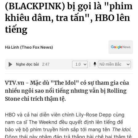
Chính trị
(BLACKPINK) bị gọi là "phim
Truyền hình
khiêu dâm, tra tấn", HBO lên
Văn hóa - Giải trí
Xã hội
Y tế
tiếng
Đời sống
Pháp luật
Công nghệ
Giáo dục
Hà Linh (Theo Fox News)
Y tế
Nghe đọc bài
2:47
Thế giới
VTV.vn - Mặc dù "The Idol" có sự tham gia của
Tin tức
nhiều ngôi sao nổi tiếng nhưng vẫn bị Rolling
Kinh tế
Thế giới đó đây
Stone chỉ trích thậm tệ.
Tài chính
Dữ liệu và đời sống
Câu chuyện quốc tế
HBO và cả hai diễn viên chính Lily-Rose Depp cùng
Thị trường
nam ca sĩ The Weeknd đều quyết định lên tiếng để
Truyền hình
Góc doanh nghiệp
bảo vệ bộ phim truyền hình sắp tới mang tên
The Idol.
Động thái này nhằm đáp trả thẳng bài chê bai thậm tệ