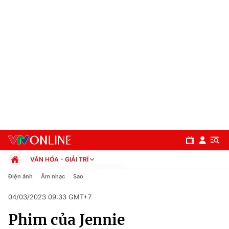
VĂN HÓA - GIẢI TRÍ
Chính trị
Điện ảnh
Âm nhạc
Sao
Xã hội
04/03/2023 09:33 GMT+7
Pháp luật
Chuyên mục
Kinh tế
Phim của Jennie
Thể thao