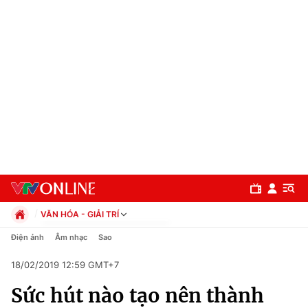
VĂN HÓA - GIẢI TRÍ
Chính trị
Điện ảnh
Âm nhạc
Sao
Xã hội
18/02/2019 12:59 GMT+7
Pháp luật
Chuyên mục
Kinh tế
Sức hút nào tạo nên thành
Thể thao