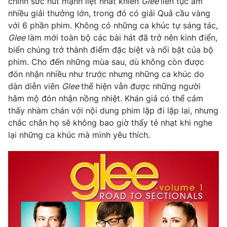
chính sức hút mạnh liệt nhất khiến
Glee
liên tục ẵm
Email:
toasoan@vtv.vn
nhiều giải thưởng lớn, trong đó có giải Quả cầu vàng
Liên hệ quảng cáo:
024-7300.7108
với 6 phần phim. Không có những ca khúc tự sáng tác,
Glee
làm mới toàn bộ các bài hát đã trở nên kinh điển,
biến chúng trở thành điểm đặc biệt và nổi bật của bộ
phim. Cho đến những mùa sau, dù không còn được
đón nhận nhiều như trước nhưng những ca khúc do
dàn diễn viên
Glee
thể hiện vẫn được những người
hâm mộ đón nhận nồng nhiệt. Khán giả có thể cảm
thấy nhàm chán với nội dung phim lặp đi lặp lai, nhưng
chắc chắn họ sẽ không bao giờ thấy tẻ nhạt khi nghe
lại những ca khúc mà mình yêu thích.
® Cấm sao chép dưới mọi hình thức nếu không có sự chấp
thuận bằng văn bản. Ghi rõ nguồn VTV.vn khi phát hành lại
thông tin từ website này.