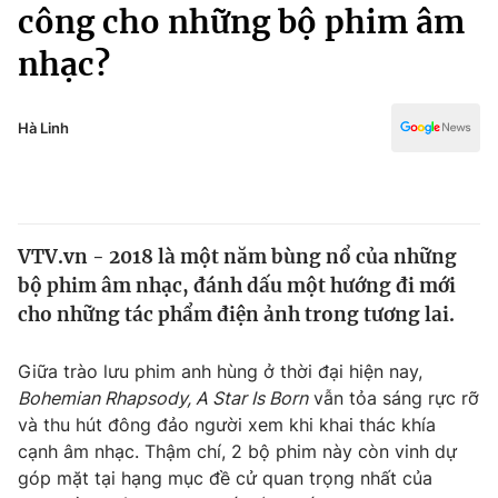
Chính trị
công cho những bộ phim âm
Truyền hình
nhạc?
Văn hóa - Giải trí
Xã hội
Y tế
Đời sống
Hà Linh
Pháp luật
Công nghệ
Giáo dục
Y tế
VTV.vn - 2018 là một năm bùng nổ của những
Thế giới
bộ phim âm nhạc, đánh dấu một hướng đi mới
Tin tức
cho những tác phẩm điện ảnh trong tương lai.
Kinh tế
Thế giới đó đây
Giữa trào lưu phim anh hùng ở thời đại hiện nay,
Tài chính
Dữ liệu và đời sống
Bohemian Rhapsody, A Star Is Born
vẫn tỏa sáng rực rỡ
Câu chuyện quốc tế
Thị trường
và thu hút đông đảo người xem khi khai thác khía
cạnh âm nhạc. Thậm chí, 2 bộ phim này còn vinh dự
Truyền hình
Góc doanh nghiệp
góp mặt tại hạng mục đề cử quan trọng nhất của