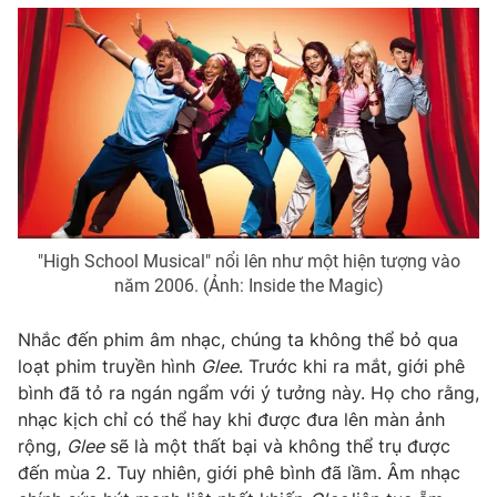
THỜI BÁO VTV
Theo dõi báo trên
Cơ quan chủ quản:
Đài Truyền hình Việt Nam
"High School Musical" nổi lên như một hiện tượng vào
Cơ quan báo chí:
Thời báo VTV
năm 2006. (Ảnh: Inside the Magic)
Giấy phép hoạt động báo in và báo điện tử số 483/GP-BTTTT
cấp ngày 29/12/2023
Nhắc đến phim âm nhạc, chúng ta không thể bỏ qua
Tổng Biên tập:
Vũ Thanh Thủy
loạt phim truyền hình
Glee
. Trước khi ra mắt, giới phê
Phó Tổng Biên tập:
Nguyễn Thị Mỹ Hạnh, Phạm Quốc Thắng,
bình đã tỏ ra ngán ngẩm với ý tưởng này. Họ cho rằng,
Nguyễn Trọng Ninh
nhạc kịch chỉ có thể hay khi được đưa lên màn ảnh
Tổng đài VTV:
024.38 355 931 - 024.38 355 932
rộng,
Glee
sẽ là một thất bại và không thể trụ được
Ðiện thoại Thời báo VTV:
024.66 897 897
đến mùa 2. Tuy nhiên, giới phê bình đã lầm. Âm nhạc