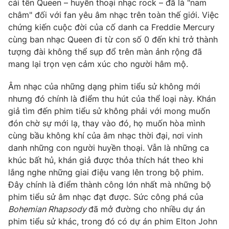
cái tên Queen – huyền thoại nhạc rock – đã là "nam
châm" đối với fan yêu âm nhạc trên toàn thế giới. Việc
chứng kiến cuộc đời của cố danh ca Freddie Mercury
cùng ban nhạc Queen đi từ con số 0 đến khi trở thành
tượng đài không thể sụp đổ trên màn ảnh rộng đã
mang lại trọn vẹn cảm xúc cho người hâm mộ.
Âm nhạc của những dạng phim tiểu sử không mới
nhưng đó chính là điểm thu hút của thể loại này. Khán
giả tìm đến phim tiểu sử không phải với mong muốn
đón chờ sự mới lạ, thay vào đó, họ muốn hòa mình
cùng bầu không khí của âm nhạc thời đại, nơi vinh
danh những con người huyền thoại. Vẫn là những ca
khúc bất hủ, khán giả được thỏa thích hát theo khi
lắng nghe những giai điệu vang lên trong bộ phim.
Đây chính là điểm thành công lớn nhất mà những bộ
phim tiểu sử âm nhạc đạt được. Sức công phá của
Bohemian Rhapsody
đã mở đường cho nhiều dự án
phim tiểu sử khác, trong đó có dự án phim Elton John