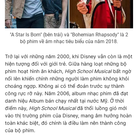
Photo
Infographic
Video
Shorts video
"A Star Is Born" (bên trái) và "Bohemian Rhapsody" là 2
bộ phim về âm nhạc tiêu biểu của năm 2018.
VTV Money
VTV Thể thao
Trở lại với những năm 2000, khi Disney vẫn còn là một
VTV Sức khoẻ
Bất động sản
hiện tượng đối với giới trẻ. Giữa hàng loạt những bộ
phim hoạt hình ăn khách,
High School Musical
bất ngờ
nổi lên khiến chính những người làm phim không khỏi
Thị trường 24h
Tấm lòng Việt
choáng ngợp. Không ai có thể đoán trước sự thành
công rực rỡ này. Năm 2006, album nhạc phim đã đạt
VTV4
Vươn mình bằng AI
danh hiệu Album bán chạy nhất tại nước Mỹ. Ở thời
điểm này,
High School Musical
đã thổi luồng gió mới
vào thị trường phim của Disney, mang âm hưởng hoàn
VTV9
VTV8
toàn khác biệt, đó chính là điều làm nên thành công
của bộ phim.
Liên hệ tòa soạn
English