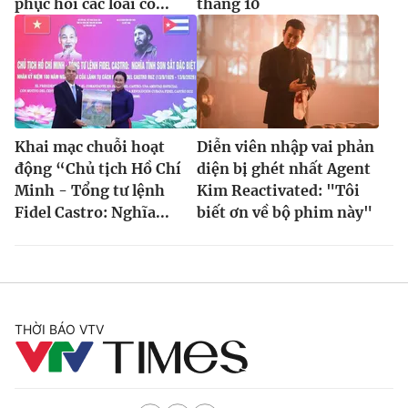
phục hồi các loài có...
tháng 10
Khai mạc chuỗi hoạt
Diễn viên nhập vai phản
động “Chủ tịch Hồ Chí
diện bị ghét nhất Agent
Minh - Tổng tư lệnh
Kim Reactivated: "Tôi
Fidel Castro: Nghĩa...
biết ơn về bộ phim này"
THỜI BÁO VTV