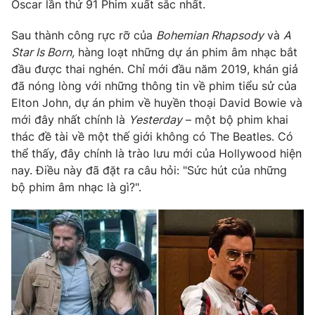
Phim VTV
Oscar lần thứ 91 Phim xuất sắc nhất.
Giải trí
Hậu trường
Sau thành công rực rỡ của
Bohemian Rhapsody
và
A
Điện ảnh
Star Is Born,
hàng loạt những dự án phim âm nhạc bắt
Đời sống
Nhân vật
đầu được thai nghén. Chỉ mới đầu năm 2019, khán giả
Âm nhạc
Du lịch
đã nóng lòng với những thông tin về phim tiểu sử của
Khán giả
Giáo dục
Sao
Elton John, dự án phim về huyền thoại David Bowie và
Làm đẹp
Giải sao mai
mới đây nhất chính là
Yesterday
– một bộ phim khai
Tuyển sinh
thác đề tài về một thế giới không có The Beatles. Có
Công nghệ
Chất lượng cuộc sống
thể thấy, đây chính là trào lưu mới của Hollywood hiện
Học trực tuyến
Hitech Công nghệ tương lai
nay. Điều này đã đặt ra câu hỏi: "Sức hút của những
Giao lưu trực tuyến
bộ phim âm nhạc là gì?".
Sản phẩm
Lịch phát sóng
Thị trường
Tư vấn
Chuyên mục khác
Emagazine
Podcast