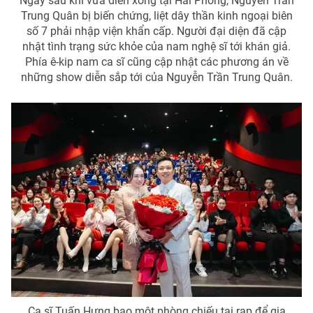
Ngay sau khi vừa diễn xong tại Hải Phòng, Nguyễn Trần
Trung Quân bị biến chứng, liệt dây thần kinh ngoại biên
Photo
Infographic
số 7 phải nhập viện khẩn cấp. Người đại diện đã cập
nhật tình trạng sức khỏe của nam nghệ sĩ tới khán giả.
Phía ê-kip nam ca sĩ cũng cập nhật các phương án về
Video
Shorts video
những show diễn sắp tới của Nguyễn Trần Trung Quân.
VTV Money
VTV Thể thao
VTV Sức khoẻ
Bất động sản
Thị trường 24h
Tấm lòng Việt
VTV4
Vươn mình bằng AI
VTV9
VTV8
Liên hệ tòa soạn
English
Ca sĩ Tuấn Hưng bao một phòng chiếu tại rạp để gia