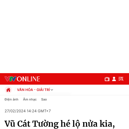
VĂN HÓA - GIẢI TRÍ
Chính trị
Điện ảnh
Âm nhạc
Sao
Xã hội
27/02/2024 14:24 GMT+7
Pháp luật
Chuyên mục
Kinh tế
Vũ Cát Tường hé lộ nửa kia,
Thể thao