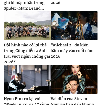
giữ bí mật nhất trong
2026
Spider-Man: Brand...
Đội hình nào có lợi thế
"Michael 2" dự kiến
trong Công diễn 2 Anh
bấm máy vào cuối năm
trai vượt ngàn chông gai
2026
2026?
Hyun Bin trở lại với
Vai diễn của Steven
"Made in Korea 2" cùng
Nguyễn ban đầu không