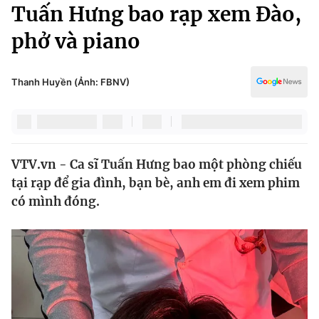
Chính trị
Tuấn Hưng bao rạp xem Đào,
Truyền hình
phở và piano
Văn hóa - Giải trí
Xã hội
Y tế
Đời sống
Thanh Huyền (Ảnh: FBNV)
Pháp luật
Công nghệ
Giáo dục
Y tế
VTV.vn - Ca sĩ Tuấn Hưng bao một phòng chiếu
Thế giới
tại rạp để gia đình, bạn bè, anh em đi xem phim
Tin tức
có mình đóng.
Kinh tế
Thế giới đó đây
Tài chính
Dữ liệu và đời sống
Câu chuyện quốc tế
Thị trường
Truyền hình
Góc doanh nghiệp