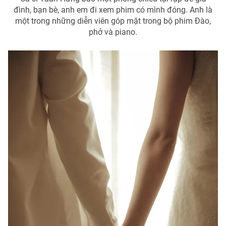
đình, bạn bè, anh em đi xem phim có mình đóng. Anh là
một trong những diễn viên góp mặt trong bộ phim Đào,
phở và piano.
THỜI BÁO VTV
Theo dõi báo trên
Cơ quan chủ quản:
Đài Truyền hình Việt Nam
Cơ quan báo chí:
Thời báo VTV
Giấy phép hoạt động báo in và báo điện tử số 483/GP-BTTTT
cấp ngày 29/12/2023
Tổng Biên tập:
Vũ Thanh Thủy
Phó Tổng Biên tập:
Nguyễn Thị Mỹ Hạnh, Phạm Quốc Thắng,
Nguyễn Trọng Ninh
Tổng đài VTV:
024.38 355 931 - 024.38 355 932