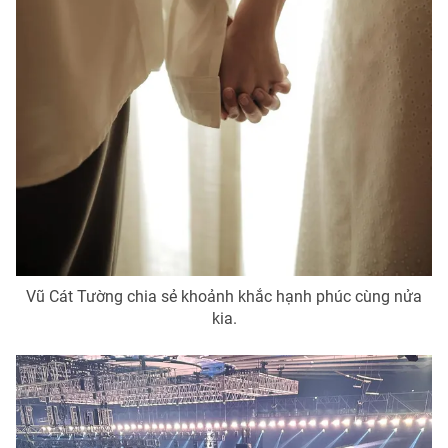
Ðiện thoại Thời báo VTV:
024.66 897 897
Email:
toasoan@vtv.vn
Liên hệ quảng cáo:
024-7300.7108
Vũ Cát Tường chia sẻ khoảnh khắc hạnh phúc cùng nửa
kia.
® Cấm sao chép dưới mọi hình thức nếu không có sự chấp
thuận bằng văn bản. Ghi rõ nguồn VTV.vn khi phát hành lại
thông tin từ website này.