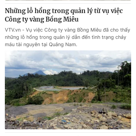
Giấy phép hoạt động báo in và báo điện tử số 483/GP-BTTTT
Những lỗ hổng trong quản lý từ vụ việc
cấp ngày 29/12/2023
Công ty vàng Bồng Miêu
Tổng Biên tập:
Vũ Thanh Thủy
Phó Tổng Biên tập:
Nguyễn Thị Mỹ Hạnh, Phạm Quốc Thắng,
VTV.vn - Vụ việc Công ty vàng Bồng Miêu đã cho thấy
Nguyễn Trọng Ninh
những lỗ hổng trong quản lý dẫn đến tình trạng chảy
Tổng đài VTV:
024.38 355 931 - 024.38 355 932
máu tài nguyên tại Quảng Nam.
Ðiện thoại Thời báo VTV:
024.66 897 897
Email:
toasoan@vtv.vn
Liên hệ quảng cáo:
024-7300.7108