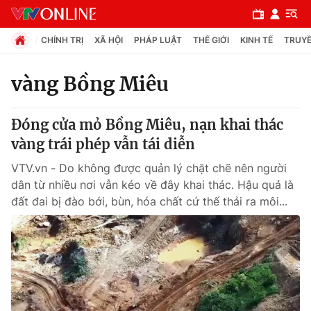
CHÍNH TRỊ
XÃ HỘI
PHÁP LUẬT
THẾ GIỚI
KINH TẾ
TRUYỀ
vàng Bồng Miêu
Chuyên mục
Đóng cửa mỏ Bồng Miêu, nạn khai thác
Chính trị
vàng trái phép vẫn tái diễn
VTV.vn - Do không được quản lý chặt chẽ nên người
Xã hội
dân từ nhiều nơi vẫn kéo về đây khai thác. Hậu quả là
đất đai bị đào bới, bùn, hóa chất cứ thế thải ra môi...
Pháp luật
Y tế
Thế giới