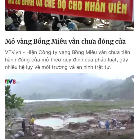
Giao lưu trực tuyến
Sản phẩm
Lịch phát sóng
Thị trường
Tư vấn
Mỏ vàng Bồng Miêu vẫn chưa đóng cửa
Chuyên mục khác
Emagazine
VTV.vn - Hiện Công ty vàng Bồng Miêu vẫn chưa tiến
Podcast
hành đóng cửa mỏ theo quy định của pháp luật, gây
nhiều hệ lụy về môi trường và an ninh trật tự.
Photo
Infographic
Video
Shorts video
VTV Money
VTV Thể thao
VTV Sức khoẻ
Bất động sản