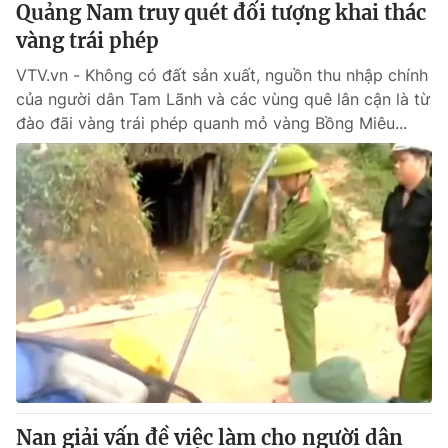
Quảng Nam truy quét đối tượng khai thác
vàng trái phép
® Cấm sao chép dưới mọi hình thức nếu không có sự chấp
VTV.vn - Không có đất sản xuất, nguồn thu nhập chính
thuận bằng văn bản. Ghi rõ nguồn VTV.vn khi phát hành lại
thông tin từ website này.
của người dân Tam Lãnh và các vùng quê lân cận là từ
đào đãi vàng trái phép quanh mỏ vàng Bồng Miêu...
Nan giải vấn đề việc làm cho người dân