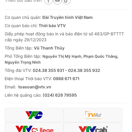
Theo dõi báo trên
Cơ quan chủ quản:
Đài Truyền hình Việt Nam
Cơ quan báo chí:
Thời báo VTV
Giấy phép hoạt động báo in và báo điện tử số 483/GP-BTTTT
cấp ngày 29/12/2023
Tổng Biên tập:
Vũ Thanh Thủy
Phó Tổng Biên tập:
Nguyễn Thị Mỹ Hạnh, Phạm Quốc Thắng,
Nguyễn Trọng Ninh
Tổng đài VTV:
024.38 355 931 - 024.38 355 932
Ðiện thoại Thời báo VTV:
0988 671 671
Email:
toasoan@vtv.vn
Liên hệ quảng cáo:
(024) 626 79595