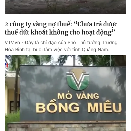
Thị trường 24h
Tấm lòng Việt
VTV4
Vươn mình bằng AI
2 công ty vàng nợ thuế: “Chưa trả được
thuế dứt khoát không cho hoạt động”
VTV9
VTV8
VTV.vn - Đây là chỉ đạo của Phó Thủ tướng Trương
Hòa Bình tại buổi làm việc với tỉnh Quảng Nam.
Liên hệ tòa soạn
English
THỜI BÁO VTV
Theo dõi báo trên
Cơ quan chủ quản:
Đài Truyền hình Việt Nam
Cơ quan báo chí:
Thời báo VTV