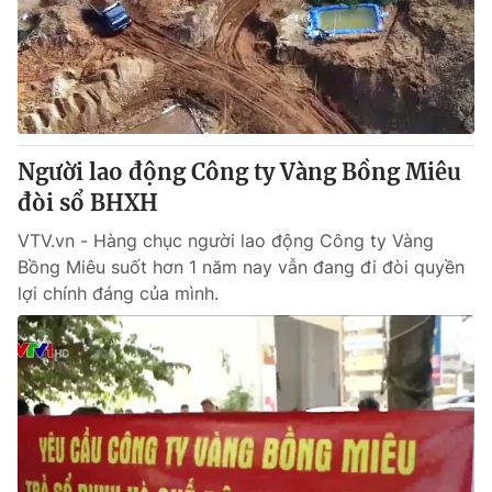
Tin tức
Kinh tế
Thế giới đó đây
Tài chính
Dữ liệu và đời sống
Câu chuyện quốc tế
Thị trường
Người lao động Công ty Vàng Bồng Miêu
Truyền hình
Góc doanh nghiệp
đòi sổ BHXH
Phim VTV
Giải trí
VTV.vn - Hàng chục người lao động Công ty Vàng
Hậu trường
Bồng Miêu suốt hơn 1 năm nay vẫn đang đi đòi quyền
Điện ảnh
lợi chính đáng của mình.
Đời sống
Nhân vật
Âm nhạc
Du lịch
Khán giả
Giáo dục
Sao
Làm đẹp
Giải sao mai
Tuyển sinh
Công nghệ
Chất lượng cuộc sống
Học trực tuyến
Hitech Công nghệ tương lai