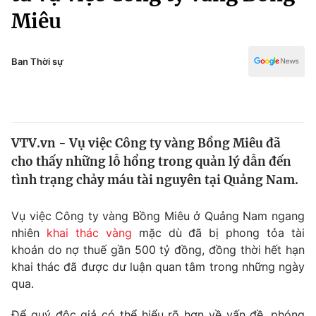
Chính trị
Miêu
Truyền hình
Văn hóa - Giải trí
Xã hội
Y tế
Ban Thời sự
Đời sống
Pháp luật
Công nghệ
Giáo dục
Y tế
VTV.vn - Vụ việc Công ty vàng Bồng Miêu đã
cho thấy những lỗ hổng trong quản lý dẫn đến
Thế giới
tình trạng chảy máu tài nguyên tại Quảng Nam.
Tin tức
Kinh tế
Vụ việc Công ty vàng Bồng Miêu ở Quảng Nam ngang
Thế giới đó đây
nhiên
khai thác vàng
mặc dù đã bị phong tỏa tài
Tài chính
Dữ liệu và đời sống
khoản do nợ thuế gần 500 tỷ đồng, đồng thời hết hạn
Câu chuyện quốc tế
Thị trường
khai thác đã được dư luận quan tâm trong những ngày
qua.
Truyền hình
Góc doanh nghiệp
Để quý độc giả có thể hiểu rõ hơn về vấn đề, phóng