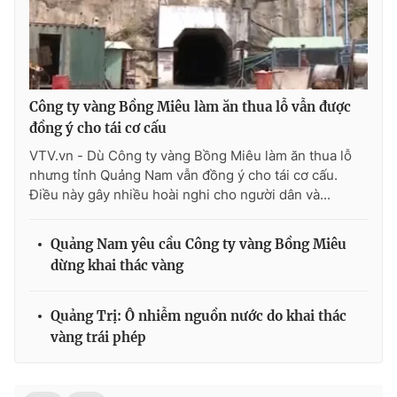
Photo
Infographic
Video
Shorts video
Công ty vàng Bồng Miêu làm ăn thua lỗ vẫn được
đồng ý cho tái cơ cấu
VTV Money
VTV Thể thao
VTV.vn - Dù Công ty vàng Bồng Miêu làm ăn thua lỗ
nhưng tỉnh Quảng Nam vẫn đồng ý cho tái cơ cấu.
VTV Sức khoẻ
Bất động sản
Điều này gây nhiều hoài nghi cho người dân và...
Thị trường 24h
Tấm lòng Việt
Quảng Nam yêu cầu Công ty vàng Bồng Miêu
dừng khai thác vàng
VTV4
Vươn mình bằng AI
Quảng Trị: Ô nhiễm nguồn nước do khai thác
VTV9
VTV8
vàng trái phép
Liên hệ tòa soạn
English