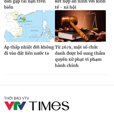
dân gặp tai nạn trên
kết hợp an ninh với kinh
biển
tế - xã hội
Áp thấp nhiệt đới không
Từ 26/9, một số chức
đi vào đất liền nước ta
danh được bổ sung thẩm
quyền xử phạt vi phạm
hành chính
THỜI BÁO VTV