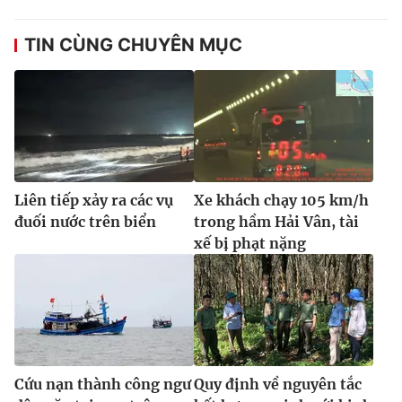
Ðiện thoại Thời báo VTV:
024.66 897 897
Email:
toasoan@vtv.vn
TIN CÙNG CHUYÊN MỤC
Liên hệ quảng cáo:
024-7300.7108
Liên tiếp xảy ra các vụ
Xe khách chạy 105 km/h
đuối nước trên biển
trong hầm Hải Vân, tài
xế bị phạt nặng
® Cấm sao chép dưới mọi hình thức nếu không có sự chấp
thuận bằng văn bản. Ghi rõ nguồn VTV.vn khi phát hành lại
thông tin từ website này.
Cứu nạn thành công ngư
Quy định về nguyên tắc