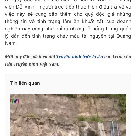
Phim VTV
Giải trí
viên Đỗ Vinh - người trực tiếp thực hiện điều tra về vụ
Hậu trường
việc này sẽ cung cấp thêm cho quý độc giả những
Điện ảnh
thông tin về tình trạng làm ăn khuất tất của doanh
Đời sống
Nhân vật
nghiệp này cũng như chỉ ra những lỗ hổng trong quản
Âm nhạc
lý dẫn đến tình trạng chảy máu tài nguyên tại Quảng
Du lịch
Khán giả
Giáo dục
Nam.
Sao
Làm đẹp
Giải sao mai
Tuyển sinh
Mời quý độc giả theo dõi
Truyền hình trực tuyến
các kênh của
Công nghệ
Chất lượng cuộc sống
Đài Truyền hình Việt Nam!
Học trực tuyến
Hitech Công nghệ tương lai
Giao lưu trực tuyến
Tin liên quan
Sản phẩm
Lịch phát sóng
Thị trường
Tư vấn
Chuyên mục khác
Emagazine
Podcast