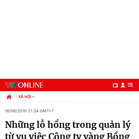
XÃ HỘI
Chính trị
16/06/2016 21:34 GMT+7
Xã hội
Những lỗ hổng trong quản lý
Pháp luật
Chuyên mục
Kinh tế
từ vụ việc Công ty vàng Bồng
Thể thao