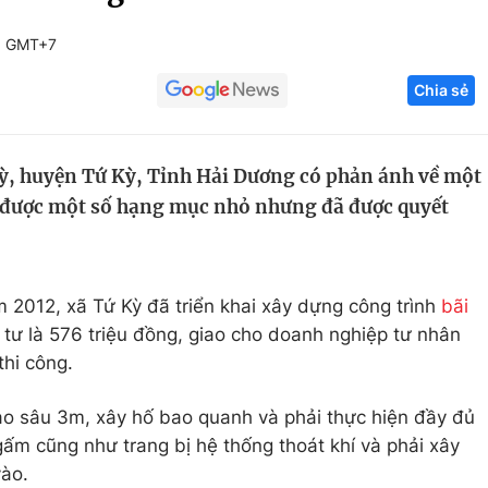
Góc ảnh
3 GMT+7
Chia sẻ
Giáo dục
Công nghệ
Tuyển sinh
Hitech Công ng
Kỳ, huyện Tứ Kỳ, Tỉnh Hải Dương có phản ánh về một
Học trực tuyến
Sản phẩm
m được một số hạng mục nhỏ nhưng đã được quyết
g
Thị trường
Tư vấn
2012, xã Tứ Kỳ đã triển khai xây dựng công trình
bãi
tư là 576 triệu đồng, giao cho doanh nghiệp tư nhân
hi công.
o sâu 3m, xây hố bao quanh và phải thực hiện đầy đủ
ấm cũng như trang bị hệ thống thoát khí và phải xây
vào.