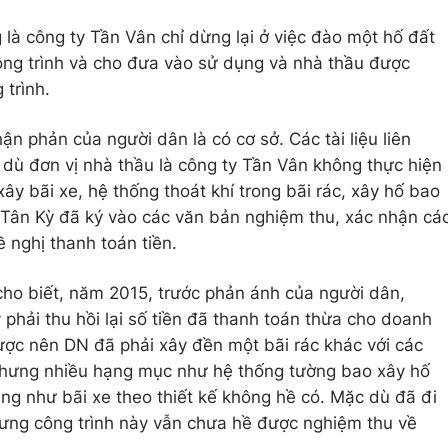
g là công ty Tần Vân chỉ dừng lại ở việc đào một hố đất
ng trình và cho đưa vào sử dụng và nhà thầu được
 trình.
n phản của người dân là có cơ sở. Các tài liệu liên
 dù đơn vị nhà thầu là công ty Tần Vân không thực hiện
ây bãi xe, hệ thống thoát khí trong bãi rác, xây hố bao
Tân Kỳ đã ký vào các văn bản nghiệm thu, xác nhận cá
nghị thanh toán tiền.
ho biết, năm 2015, trước phản ánh của người dân,
hải thu hồi lại số tiền đã thanh toán thừa cho doanh
ược nên DN đã phải xây đền một bãi rác khác với các
nhưng nhiều hạng mục như hệ thống tường bao xây hố
g như bãi xe theo thiết kế không hề có. Mặc dù đã đi
ng công trình này vẫn chưa hề được nghiệm thu về