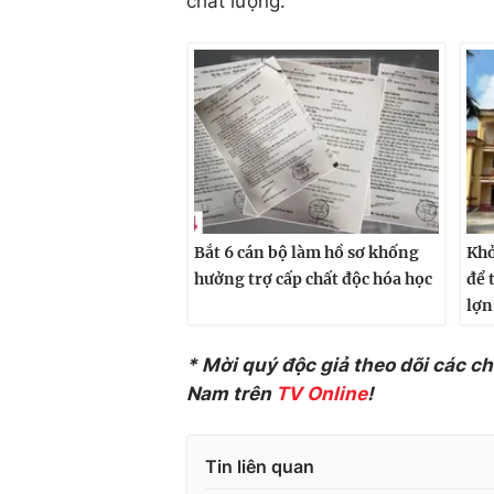
chất lượng.
Bắt 6 cán bộ làm hồ sơ khống
Khở
hưởng trợ cấp chất độc hóa học
để 
lợn
* Mời quý độc giả theo dõi các c
Nam trên
TV Online
!
Tin liên quan