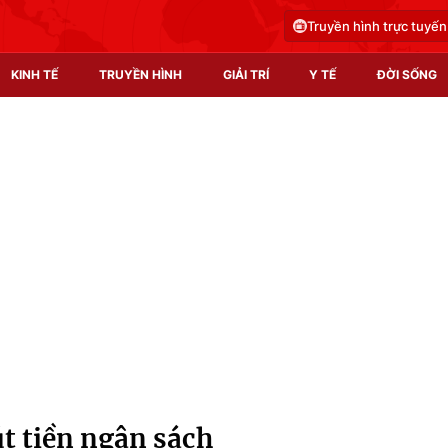
Truyền hình trực tuyến
KINH TẾ
TRUYỀN HÌNH
GIẢI TRÍ
Y TẾ
ĐỜI SỐNG
Pháp luật
Y tế
Truyền hình
Multimedia
Phim VTV
Video
Hậu trường
Shorts video
Nhân vật
Podcast
Khán giả
EMagazine
Giải sao mai
Photo
út tiền ngân sách
Infographic