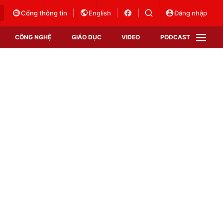
Cổng thông tin
English
Đăng nhập
CÔNG NGHỆ
GIÁO DỤC
VIDEO
PODCAST
VTV Money
VTV Thể thao
VTV Sức khoẻ
Bất động sản
Thị trường 24h
Tấm lòng Việt
Vươn mình bằng AI
VTV4
VTV8
VTV9
Lịch phát sóng
Giao lưu trực tuyến
Sự kiện