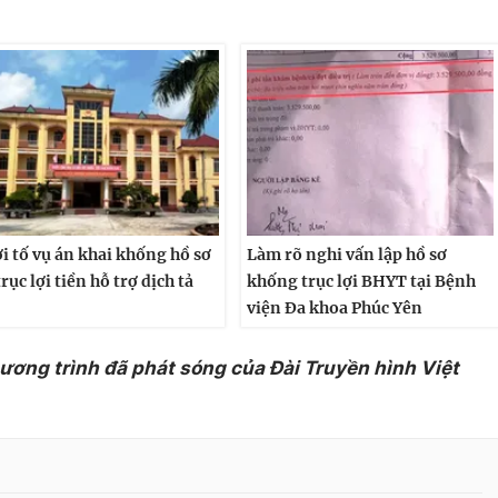
i tố vụ án khai khống hồ sơ
Làm rõ nghi vấn lập hồ sơ
trục lợi tiền hỗ trợ dịch tả
khống trục lợi BHYT tại Bệnh
viện Đa khoa Phúc Yên
hương trình đã phát sóng của Đài Truyền hình Việt