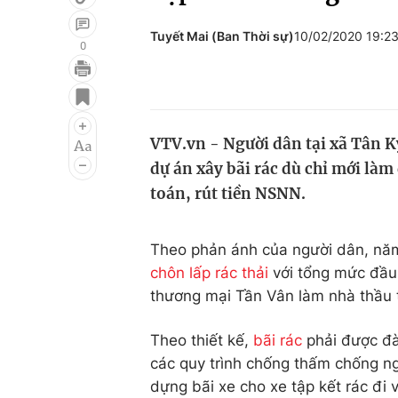
Tuyết Mai (Ban Thời sự)
10/02/2020 19:2
0
Giải trí
Đời sống
Điện ảnh
Du lịch
VTV.vn - Người dân tại xã Tân 
Âm nhạc
Làm đẹp
dự án xây bãi rác dù chỉ mới là
Sao
Chất lượng cuộc sốn
toán, rút tiền NSNN.
Theo phản ánh của người dân, năm 
chôn lấp rác thải
với tổng mức đầu 
thương mại Tần Vân làm nhà thầu t
Theo thiết kế,
bãi rác
phải được đà
các quy trình chống thấm chống ng
dựng bãi xe cho xe tập kết rác đi 