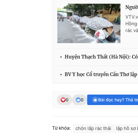
Người
VTV.v
Hồng 
rác v
Huyện Thạch Thất (Hà Nội): Có 
BV Y học Cổ truyền Cần Thơ lập
0
0
Bài đọc hay? Thả t
Từ khóa:
chôn lấp rác thải
lập hồ sơ