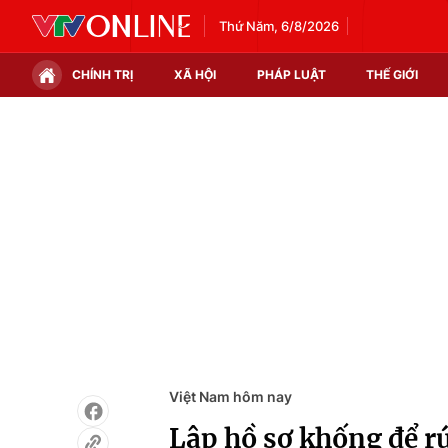
Thứ Năm, 6/8/2026
CHÍNH TRỊ
XÃ HỘI
PHÁP LUẬT
THẾ GIỚI
Chính trị
Xã hội
Thế giới
Kinh tế
Tin tức
Tài chính
Thế giới đó đây
Thị trường
Câu chuyện quốc tế
Góc doanh nghiệp
Dữ liệu và đời sống
Việt Nam hôm nay
Lập hồ sơ khống để r