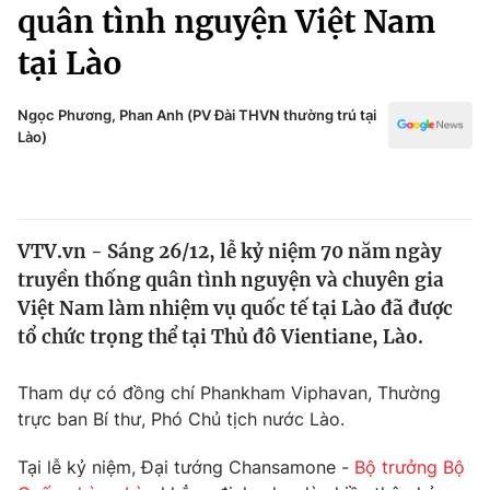
Chính trị
quân tình nguyện Việt Nam
Truyền hình
tại Lào
Văn hóa - Giải trí
Xã hội
Y tế
Đời sống
Ngọc Phương, Phan Anh (PV Đài THVN thường trú tại
Pháp luật
Lào)
Công nghệ
Giáo dục
Y tế
VTV.vn - Sáng 26/12, lễ kỷ niệm 70 năm ngày
Thế giới
truyền thống quân tình nguyện và chuyên gia
Tin tức
Việt Nam làm nhiệm vụ quốc tế tại Lào đã được
Kinh tế
tổ chức trọng thể tại Thủ đô Vientiane, Lào.
Thế giới đó đây
Tài chính
Dữ liệu và đời sống
Câu chuyện quốc tế
Tham dự có đồng chí Phankham Viphavan, Thường
Thị trường
trực ban Bí thư, Phó Chủ tịch nước Lào.
Truyền hình
Góc doanh nghiệp
Tại lễ kỷ niệm, Đại tướng Chansamone -
Bộ trưởng Bộ