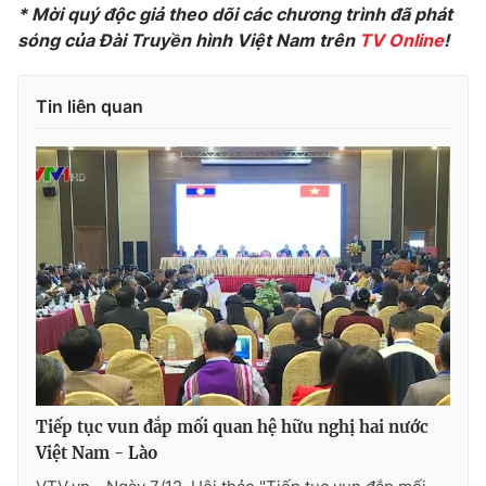
* Mời quý độc giả theo dõi các chương trình đã phát
sóng của Đài Truyền hình Việt Nam trên
TV Online
!
THỜI BÁO VTV
Tin liên quan
Theo dõi báo trên
Cơ quan chủ quản:
Đài Truyền hình Việt Nam
Cơ quan báo chí:
Thời báo VTV
Giấy phép hoạt động báo in và báo điện tử số 483/GP-BTTTT
cấp ngày 29/12/2023
Tổng Biên tập:
Vũ Thanh Thủy
Phó Tổng Biên tập:
Nguyễn Thị Mỹ Hạnh, Phạm Quốc Thắng,
Tiếp tục vun đắp mối quan hệ hữu nghị hai nước
Nguyễn Trọng Ninh
Việt Nam - Lào
Tổng đài VTV:
024.38 355 931 - 024.38 355 932