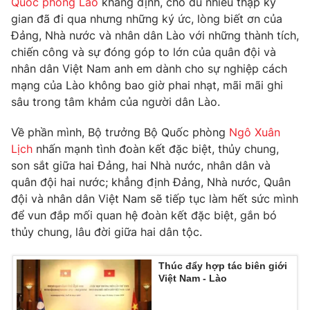
Quốc phòng Lào
khẳng định, cho dù nhiều thập kỷ
Phim VTV
Giải trí
gian đã đi qua nhưng những ký ức, lòng biết ơn của
Hậu trường
Đảng, Nhà nước và nhân dân Lào với những thành tích,
Điện ảnh
chiến công và sự đóng góp to lớn của quân đội và
Đời sống
Nhân vật
nhân dân Việt Nam anh em dành cho sự nghiệp cách
Âm nhạc
Du lịch
mạng của Lào không bao giờ phai nhạt, mãi mãi ghi
Khán giả
Giáo dục
Sao
sâu trong tâm khảm của người dân Lào.
Làm đẹp
Giải sao mai
Tuyển sinh
Về phần mình, Bộ trưởng Bộ Quốc phòng
Ngô Xuân
Công nghệ
Chất lượng cuộc sống
Lịch
nhấn mạnh tình đoàn kết đặc biệt, thủy chung,
Học trực tuyến
Hitech Công nghệ tương lai
son sắt giữa hai Đảng, hai Nhà nước, nhân dân và
Giao lưu trực tuyến
quân đội hai nước; khẳng định Đảng, Nhà nước, Quân
Sản phẩm
đội và nhân dân Việt Nam sẽ tiếp tục làm hết sức mình
Lịch phát sóng
để vun đắp mối quan hệ đoàn kết đặc biệt, gắn bó
Thị trường
thủy chung, lâu đời giữa hai dân tộc.
Tư vấn
Chuyên mục khác
Thúc đẩy hợp tác biên giới
Việt Nam - Lào
Emagazine
Podcast