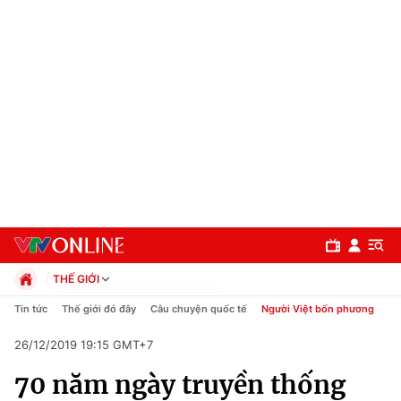
THẾ GIỚI
Chính trị
Tin tức
Thế giới đó đây
Câu chuyện quốc tế
Người Việt bốn phương
Xã hội
26/12/2019 19:15 GMT+7
Pháp luật
Chuyên mục
Kinh tế
70 năm ngày truyền thống
Thể thao