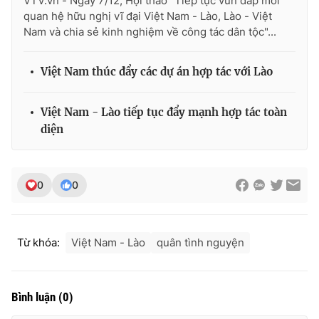
VTV.vn - Ngày 7/12, Hội thảo "Tiếp tục vun đắp mối
Ðiện thoại Thời báo VTV:
024.66 897 897
quan hệ hữu nghị vĩ đại Việt Nam - Lào, Lào - Việt
Email:
toasoan@vtv.vn
Nam và chia sẻ kinh nghiệm về công tác dân tộc"...
Liên hệ quảng cáo:
024-7300.7108
Việt Nam thúc đẩy các dự án hợp tác với Lào
Việt Nam - Lào tiếp tục đẩy mạnh hợp tác toàn
diện
0
0
Từ khóa:
Việt Nam - Lào
quân tình nguyện
® Cấm sao chép dưới mọi hình thức nếu không có sự chấp
thuận bằng văn bản. Ghi rõ nguồn VTV.vn khi phát hành lại
thông tin từ website này.
Bình luận
(
0
)