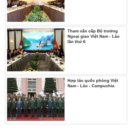
Photo
Infographic
Video
Shorts video
Tham vấn cấp Bộ trưởng
Ngoại giao Việt Nam - Lào
lần thứ 6
VTV Money
VTV Thể thao
VTV Sức khoẻ
Bất động sản
Thị trường 24h
Tấm lòng Việt
Hợp tác quốc phòng Việt
Nam - Lào - Campuchia
VTV4
Vươn mình bằng AI
VTV9
VTV8
Liên hệ tòa soạn
English