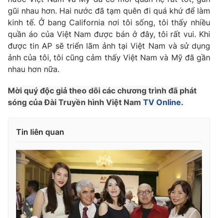
gũi nhau hơn. Hai nước đã tạm quên đi quá khứ để làm
kinh tế. Ở bang California nơi tôi sống, tôi thấy nhiều
quần áo của Việt Nam được bán ở đây, tôi rất vui. Khi
được tin AP sẽ triển lãm ảnh tại Việt Nam và sử dụng
THỜI BÁO VTV
ảnh của tôi, tôi cũng cảm thấy Việt Nam và Mỹ đã gần
nhau hơn nữa.
Mời quý độc giả theo dõi các chương trình đã phát
Theo dõi báo trên
sóng của Đài Truyền hình Việt Nam
TV Online.
Cơ quan chủ quản:
Đài Truyền hình Việt Nam
Tin liên quan
Cơ quan báo chí:
Thời báo VTV
Giấy phép hoạt động báo in và báo điện tử số 483/GP-BTTTT
cấp ngày 29/12/2023
Tổng Biên tập:
Vũ Thanh Thủy
Phó Tổng Biên tập:
Nguyễn Thị Mỹ Hạnh, Phạm Quốc Thắng,
Nguyễn Trọng Ninh
Tổng đài VTV:
024.38 355 931 - 024.38 355 932