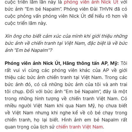
Phim VTV
cuộc triển lãm lần này là
phóng viên ảnh Nick Út
với
Giải trí
bức ảnh “Em bé Napalm”. Phóng viên Đài THVN đã có
Hậu trường
cuộc phỏng vấn phóng viên Nick Út để hiểu rõ hơn về
Điện ảnh
cuộc triển lãm này.
Đời sống
Nhân vật
Âm nhạc
Du lịch
Xin ông cho biết cảm xúc của mình khi giới thiệu những
Khán giả
Giáo dục
Sao
bức ảnh về chiến tranh tại Việt Nam, đặc biệt là về bức
Làm đẹp
Giải sao mai
ảnh “Em bé Napalm”
?
Tuyển sinh
Công nghệ
Chất lượng cuộc sống
Phóng viên ảnh Nick Út, Hãng thông tấn AP, Mỹ:
Tôi
Học trực tuyến
Hitech Công nghệ tương lai
rất vui vì cùng các phóng viên khác của AP về giới
Giao lưu trực tuyến
thiệu các bức ảnh chiến tranh tại Việt Nam. Trong các
Sản phẩm
bức ảnh đó, có cả những bức ảnh của tôi và anh trai
tôi chụp. Đối với bức ảnh “Em bé Napalm”, đây là một
Lịch phát sóng
Thị trường
trong những hình tượng về chiến tranh Việt Nam. Có
Tư vấn
nhiều người Việt Nam khi qua Nam Mỹ, họ chưa biết
về Việt Nam nhưng khi nghe kể về cô bé chạy trong
Chuyên mục khác
chiến tranh, họ lại biết. Hình ảnh em bé Napalm rất
Emagazine
Podcast
quan trọng của lịch sử
chiến tranh Việt Nam
.