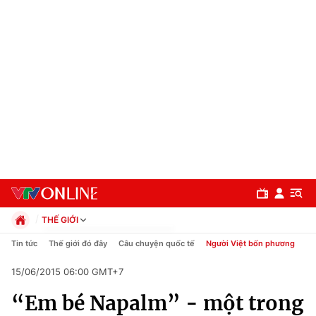
THẾ GIỚI
Chính trị
Tin tức
Thế giới đó đây
Câu chuyện quốc tế
Người Việt bốn phương
Xã hội
15/06/2015 06:00 GMT+7
Pháp luật
Chuyên mục
Kinh tế
“Em bé Napalm” - một trong
Thể thao