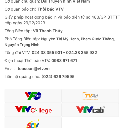
Cơ quan chủ quản:
Đài Truyền hình Việt Nam
Cơ quan báo chí:
Thời báo VTV
Giấy phép hoạt động báo in và báo điện tử số 483/GP-BTTTT
cấp ngày 29/12/2023
Tổng Biên tập:
Vũ Thanh Thủy
Phó Tổng Biên tập:
Nguyễn Thị Mỹ Hạnh, Phạm Quốc Thắng,
Nguyễn Trọng Ninh
Tổng đài VTV:
024.38 355 931 - 024.38 355 932
Ðiện thoại Thời báo VTV:
0988 671 671
Email:
toasoan@vtv.vn
Liên hệ quảng cáo:
(024) 626 79595