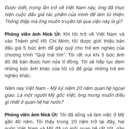
Được biết, trong lần trở về Việt Nam này, ông đã thực
Photo
Infographic
hiện cuộc đấu giá tác phẩm của mình để làm từ thiện.
Thông điệp mà ông muốn truyền tải qua việc này là gì?
Video
Shorts video
Phóng viên ảnh Nick Út:
Khi tôi trở về Việt Nam và
vào Thành phố Hồ Chí Minh, tôi được giới thiệu bán
VTV Money
VTV Thể thao
đấu giá 5 bức ảnh để gây quỹ cho trẻ em nghèo của
chương trình "Quỹ trái tim". Tôi rất vui khi 5 bức ảnh
VTV Sức khoẻ
Bất động sản
đó đã bán được hơn nửa tỉ đồng. Tôi sẽ tiếp tục đem
những bức ảnh khác của tôi có để giúp những trẻ em
nghèo khác.
Thị trường 24h
Tấm lòng Việt
Năm nay Việt Nam - Mỹ kỷ niệm 20 năm quan hệ ngoại
VTV4
Vươn mình bằng AI
giao. Là một người Mỹ gốc Việt, ông mong muốn điều
gì nhất ở quan hệ hai nước?
VTV9
VTV8
Phóng viên ảnh Nick Út:
Tôi đã sống và làm việc ở Mỹ
gần 40 năm. Tôi thấy trong 20 năm trở lại đây, hai
Liên hệ tòa soạn
English
nước Việt Nam và Mỹ đã có mối quan hệ rất tốt, gần