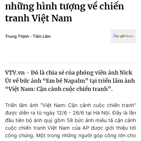
Chính trị
những hình tượng về chiến
Truyền hình
tranh Việt Nam
Văn hóa - Giải trí
Xã hội
Y tế
Đời sống
Trung Thịnh - Tiến Lâm
Pháp luật
Công nghệ
Giáo dục
Y tế
VTV.vn - Đó là chia sẻ của phóng viên ảnh Nick
Thế giới
Út về bức ảnh “Em bé Napalm” tại triển lãm ảnh
Tin tức
“Việt Nam: Cận cảnh cuộc chiến tranh”.
Kinh tế
Thế giới đó đây
Triển lãm ảnh “Việt Nam: Cận cảnh cuộc chiến tranh”
Tài chính
Dữ liệu và đời sống
được diễn ra từ ngày 12/6 - 26/6 tại Hà Nội. Đây là lần
Câu chuyện quốc tế
Thị trường
đầu tiên bộ ảnh quý gồm 58 bức ảnh miêu tả cận cảnh
cuộc chiến tranh Việt Nam của AP được giới thiệu tới
Truyền hình
Góc doanh nghiệp
công chúng. Một trong những người góp công lớn cho