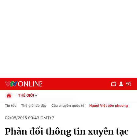
THẾ GIỚI
Chính trị
Tin tức
Thế giới đó đây
Câu chuyện quốc tế
Người Việt bốn phương
Xã hội
02/08/2016 09:43 GMT+7
Pháp luật
Chuyên mục
Kinh tế
Phản đối thông tin xuyên tạc
Thể thao