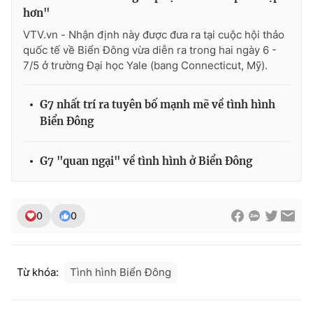
hơn"
VTV.vn - Nhận định này được đưa ra tại cuộc hội thảo
quốc tế về Biển Đông vừa diễn ra trong hai ngày 6 -
7/5 ở trường Đại học Yale (bang Connecticut, Mỹ).
THỜI BÁO VTV
G7 nhất trí ra tuyên bố mạnh mẽ về tình hình
Biển Đông
Theo dõi báo trên
G7 "quan ngại" về tình hình ở Biển Đông
Cơ quan chủ quản:
Đài Truyền hình Việt Nam
Cơ quan báo chí:
Thời báo VTV
Giấy phép hoạt động báo in và báo điện tử số 483/GP-BTTTT
0
0
cấp ngày 29/12/2023
Tổng Biên tập:
Vũ Thanh Thủy
Phó Tổng Biên tập:
Nguyễn Thị Mỹ Hạnh, Phạm Quốc Thắng,
Từ khóa:
Tình hình Biển Đông
Nguyễn Trọng Ninh
Tổng đài VTV:
024.38 355 931 - 024.38 355 932