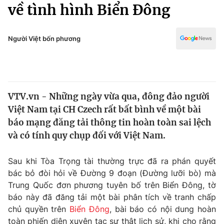
Chính trị
về tình hình Biển Đông
Truyền hình
Văn hóa - Giải trí
Xã hội
Y tế
Người Việt bốn phương
Đời sống
Pháp luật
Công nghệ
Giáo dục
Y tế
VTV.vn - Những ngày vừa qua, đông đảo người
Việt Nam tại CH Czech rất bất bình về một bài
Thế giới
báo mạng đăng tải thông tin hoàn toàn sai lệch
và có tính quy chụp đối với Việt Nam.
Tin tức
Kinh tế
Thế giới đó đây
Sau khi Tòa Trọng tài thường trực đã ra phán quyết
Tài chính
bác bỏ đòi hỏi về Đường 9 đoạn (Đường lưỡi bò) mà
Dữ liệu và đời sống
Câu chuyện quốc tế
Trung Quốc đơn phương tuyên bố trên Biển Đông, tờ
Thị trường
báo này đã đăng tải một bài phân tích về tranh chấp
Truyền hình
Góc doanh nghiệp
chủ quyền trên
Biển Đông
, bài báo có nội dung hoàn
toàn phiến diện xuyên tạc sự thật lịch sử, khi cho rằng