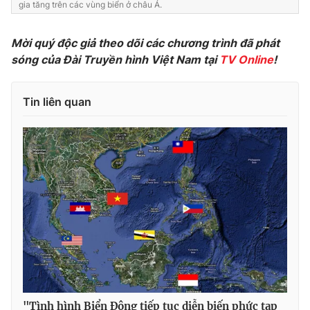
gia tăng trên các vùng biển ở châu Á.
Photo
Infographic
Mời quý độc giả theo dõi các chương trình đã phát
sóng của Đài Truyền hình Việt Nam tại
TV Online
!
Video
Shorts video
Tin liên quan
VTV Money
VTV Thể thao
VTV Sức khoẻ
Bất động sản
Thị trường 24h
Tấm lòng Việt
VTV4
Vươn mình bằng AI
VTV9
VTV8
Liên hệ tòa soạn
English
"Tình hình Biển Đông tiếp tục diễn biến phức tạp