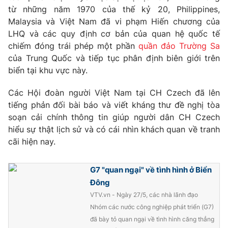
Phim VTV
từ những năm 1970 của thế kỷ 20, Philippines,
Giải trí
Malaysia và Việt Nam đã vi phạm Hiến chương của
Hậu trường
Điện ảnh
LHQ và các quy định cơ bản của quan hệ quốc tế
Đời sống
Nhân vật
chiếm đóng trái phép một phần
quần đảo Trường Sa
Âm nhạc
của Trung Quốc và tiếp tục phân định biên giới trên
Du lịch
Khán giả
Giáo dục
biển tại khu vực này.
Sao
Làm đẹp
Giải sao mai
Tuyển sinh
Các Hội đoàn người Việt Nam tại CH Czech đã lên
Công nghệ
Chất lượng cuộc sống
tiếng phản đối bài báo và viết kháng thư đề nghị tòa
Học trực tuyến
soạn cải chính thông tin giúp người dân CH Czech
Hitech Công nghệ tương lai
Giao lưu trực tuyến
hiểu sự thật lịch sử và có cái nhìn khách quan về tranh
Sản phẩm
cãi hiện nay.
Lịch phát sóng
Thị trường
G7 "quan ngại" về tình hình ở Biển
Tư vấn
Đông
VTV.vn - Ngày 27/5, các nhà lãnh đạo
Chuyên mục khác
Nhóm các nước công nghiệp phát triển (G7)
Emagazine
Podcast
đã bày tỏ quan ngại về tình hình căng thẳng