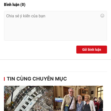
Ðiện thoại Thời báo VTV:
024.66 897 897
Bình luận
(
0
)
Email:
toasoan@vtv.vn
Liên hệ quảng cáo:
024-7300.7108
Gửi bình luận
TIN CÙNG CHUYÊN MỤC
® Cấm sao chép dưới mọi hình thức nếu không có sự chấp
thuận bằng văn bản. Ghi rõ nguồn VTV.vn khi phát hành lại
thông tin từ website này.