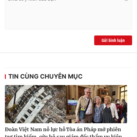
Gửi bình luận
TIN CÙNG CHUYÊN MỤC
Đoàn Việt Nam nỗ lực hỗ
Tòa án Pháp mở phiên
trợ tìm kiếm, cứu hộ sau
giám đốc thẩm vụ kiện