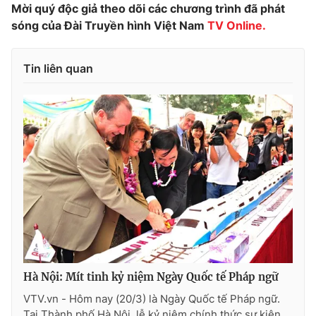
Ðiện thoại Thời báo VTV:
Mời quý độc giả theo dõi các chương trình đã phát
024.66 897 897
sóng của Đài Truyền hình Việt Nam
TV Online.
Email:
toasoan@vtv.vn
Liên hệ quảng cáo:
024-7300.7108
Tin liên quan
® Cấm sao chép dưới mọi hình thức nếu không có sự chấp
thuận bằng văn bản. Ghi rõ nguồn VTV.vn khi phát hành lại
thông tin từ website này.
Hà Nội: Mít tinh kỷ niệm Ngày Quốc tế Pháp ngữ
VTV.vn - Hôm nay (20/3) là Ngày Quốc tế Pháp ngữ.
Tại Thành phố Hà Nội, lễ kỷ niệm chính thức sự kiện