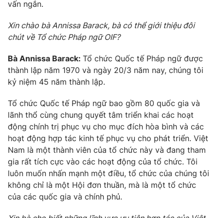
Phim VTV
vấn ngắn.
Giải trí
Hậu trường
Xin chào bà Annissa Barack, bà có thể giới thiệu đôi
Điện ảnh
chút về Tổ chức Pháp ngữ OIF?
Đời sống
Nhân vật
Âm nhạc
Bà Annissa Barack:
Tổ chức Quốc tế Pháp ngữ được
Du lịch
Khán giả
Giáo dục
Sao
thành lập năm 1970 và ngày 20/3 năm nay, chúng tôi
Làm đẹp
Giải sao mai
kỷ niệm 45 năm thành lập.
Tuyển sinh
Công nghệ
Chất lượng cuộc sống
Tổ chức Quốc tế Pháp ngữ bao gồm 80 quốc gia và
Học trực tuyến
lãnh thổ cùng chung quyết tâm triển khai các hoạt
Hitech Công nghệ tương lai
Giao lưu trực tuyến
động chính trị phục vụ cho mục đích hòa bình và các
Sản phẩm
hoạt động hợp tác kinh tế phục vụ cho phát triển. Việt
Nam là một thành viên của tổ chức này và đang tham
Lịch phát sóng
Thị trường
gia rất tích cực vào các hoạt động của tổ chức. Tôi
luôn muốn nhấn mạnh một điều, tổ chức của chúng tôi
Tư vấn
không chỉ là một Hội đơn thuần, mà là một tổ chức
Chuyên mục khác
của các quốc gia và chính phủ.
Emagazine
Podcast