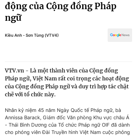
Chính trị
động của Cộng đồng Pháp
Truyền hình
ngữ
Văn hóa - Giải trí
Xã hội
Y tế
Đời sống
Kiều Anh - Sơn Tùng (VTV4)
Pháp luật
Công nghệ
Giáo dục
Y tế
VTV.vn - Là một thành viên của Cộng đồng
Thế giới
Pháp ngữ, Việt Nam rất coi trọng các hoạt động
Tin tức
của Cộng đồng Pháp ngữ và duy trì hợp tác chặt
Kinh tế
chẽ với tổ chức này.
Thế giới đó đây
Tài chính
Dữ liệu và đời sống
Câu chuyện quốc tế
Nhân kỷ niệm 45 năm Ngày Quốc tế Pháp ngữ, bà
Thị trường
Annissa Barack, Giám đốc Văn phòng Khu vực châu Á
- Thái Bình Dương của Tổ chức Pháp ngữ OIF đã dành
Truyền hình
Góc doanh nghiệp
cho phóng viên Đài Truyền hình Việt Nam cuộc phỏng