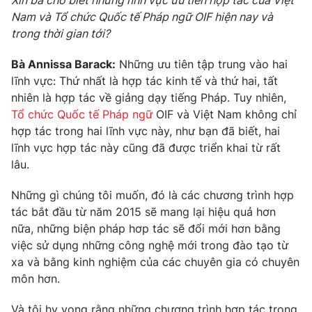
Xin bà cho biết những lĩnh vực ưu tiên hợp tác của Việt
Nam và Tổ chức Quốc tế Pháp ngữ OIF hiện nay và
Photo
Infographic
trong thời gian tới?
Video
Shorts video
Bà Annissa Barack:
Những ưu tiên tập trung vào hai
lĩnh vực: Thứ nhất là hợp tác kinh tế và thứ hai, tất
nhiên là hợp tác về giảng dạy tiếng Pháp. Tuy nhiên,
VTV Money
VTV Thể thao
Tổ chức Quốc tế Pháp ngữ
OIF và Việt Nam không chỉ
hợp tác trong hai lĩnh vực này, như bạn đã biết, hai
VTV Sức khoẻ
Bất động sản
lĩnh vực hợp tác này cũng đã được triển khai từ rất
lâu.
Thị trường 24h
Tấm lòng Việt
Những gì chúng tôi muốn, đó là các chương trình hợp
tác bắt đầu từ năm 2015 sẽ mang lại hiệu quả hơn
VTV4
Vươn mình bằng AI
nữa, những biện pháp hơp tác sẽ đổi mới hơn bằng
việc sử dụng những công nghệ mới trong đào tạo từ
xa và bằng kinh nghiệm của các chuyên gia có chuyên
VTV9
VTV8
môn hơn.
Liên hệ tòa soạn
English
Và tôi hy vọng rằng những chương trình hợp tác trong