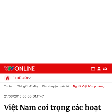
THẾ GIỚI
Chính trị
Tin tức
Thế giới đó đây
Câu chuyện quốc tế
Người Việt bốn phương
Xã hội
21/03/2015 06:00 GMT+7
Pháp luật
Chuyên mục
Kinh tế
Việt Nam coi trọng các hoạt
Thể thao