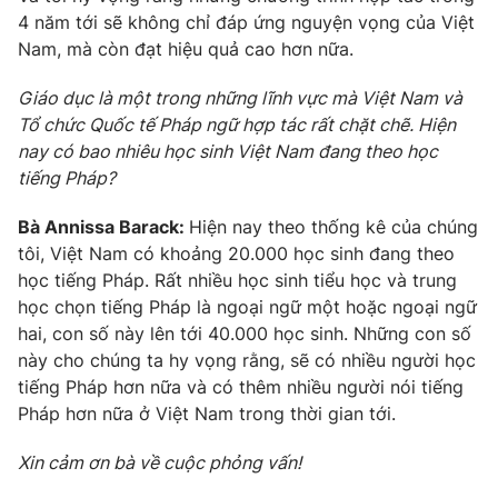
4 năm tới sẽ không chỉ đáp ứng nguyện vọng của Việt
Nam, mà còn đạt hiệu quả cao hơn nữa.
Giáo dục là một trong những lĩnh vực mà Việt Nam và
THỜI BÁO VTV
Tổ chức Quốc tế Pháp ngữ hợp tác rất chặt chẽ. Hiện
nay có bao nhiêu học sinh Việt Nam đang theo học
tiếng Pháp?
Theo dõi báo trên
Bà Annissa Barack:
Hiện nay theo thống kê của chúng
tôi, Việt Nam có khoảng 20.000 học sinh đang theo
Cơ quan chủ quản:
học tiếng Pháp. Rất nhiều học sinh tiểu học và trung
Đài Truyền hình Việt Nam
học chọn tiếng Pháp là ngoại ngữ một hoặc ngoại ngữ
Cơ quan báo chí:
Thời báo VTV
hai, con số này lên tới 40.000 học sinh. Những con số
Giấy phép hoạt động báo in và báo điện tử số 483/GP-BTTTT
này cho chúng ta hy vọng rằng, sẽ có nhiều người học
cấp ngày 29/12/2023
tiếng Pháp hơn nữa và có thêm nhiều người nói tiếng
Tổng Biên tập:
Vũ Thanh Thủy
Pháp hơn nữa ở Việt Nam trong thời gian tới.
Phó Tổng Biên tập:
Nguyễn Thị Mỹ Hạnh, Phạm Quốc Thắng,
Nguyễn Trọng Ninh
Xin cảm ơn bà về cuộc phỏng vấn!
Tổng đài VTV:
024.38 355 931 - 024.38 355 932