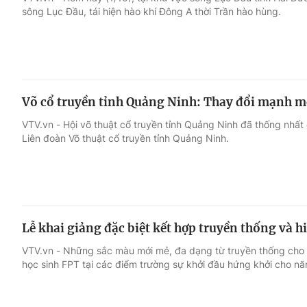
sông Lục Đầu, tái hiện hào khí Đông A thời Trần hào hùng.
Giải trí
Đời sống
Điện ảnh
Du lịch
Võ cổ truyền tỉnh Quảng Ninh: Thay đổi mạnh mẽ
Âm nhạc
Làm đẹp
VTV.vn - Hội võ thuật cổ truyền tỉnh Quảng Ninh đã thống nhất 
Liên đoàn Võ thuật cổ truyền tỉnh Quảng Ninh.
Sao
Chất lượng cuộc sốn
Lễ khai giảng đặc biệt kết hợp truyền thống và h
VTV.vn - Những sắc màu mới mẻ, đa dạng từ truyền thống cho
học sinh FPT tại các điểm trường sự khởi đầu hứng khởi cho nă