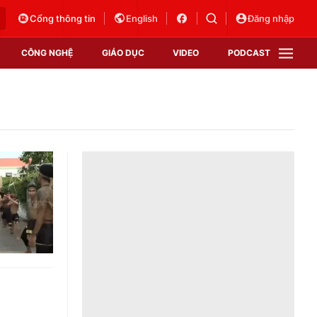
Cổng thông tin
English
Đăng nhập
CÔNG NGHỆ
GIÁO DỤC
VIDEO
PODCAST
VTV Money
VTV Thể thao
VTV Sức khoẻ
Bất động sản
Thị trường 24h
Tấm lòng Việt
Vươn mình bằng AI
VTV4
VTV8
VTV9
Lịch phát sóng
Giao lưu trực tuyến
Sự kiện