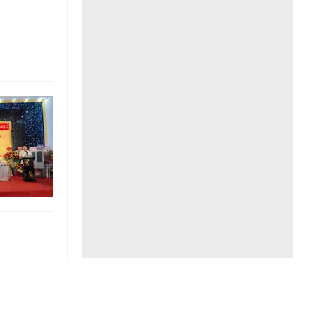
Liên hệ toà soạn
hệ tương lai