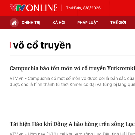
Thứ Bảy, 8/8/2026
CHÍNH TRỊ
XÃ HỘI
PHÁP LUẬT
THẾ GIỚI
Chính trị
Xã hội
võ cổ truyền
Thế giới
Kinh tế
Campuchia bảo tồn môn võ cổ truyền Yutkrom
Tin tức
Tài chính
VTV.vn - Campuchia có một số môn võ được coi là bản sắc của
được cho là hình thành từ thời Khmer cổ đại và từng bị lãng quê
Thế giới đó đây
Thị trường
Câu chuyện quốc tế
Góc doanh nghiệp
Dữ liệu và đời sống
Tái hiện Hào khí Đông A hào hùng trên sông Lụ
VTV.vn - Hôm nay (1/10), tại khu vực sông Lục Đầu tỉnh Hải Dư