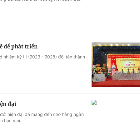
Góc ảnh
Giáo dục
Công nghệ
Tuyển sinh
Hitech Công ng
 để phát triển
Học trực tuyến
Sản phẩm
ở nhiệm kỳ III (2023 - 2028) đổi tên thành
g
Thị trường
Tư vấn
iện đại
 đới hiện đại đã mang đến cho hàng ngàn
m học mới.