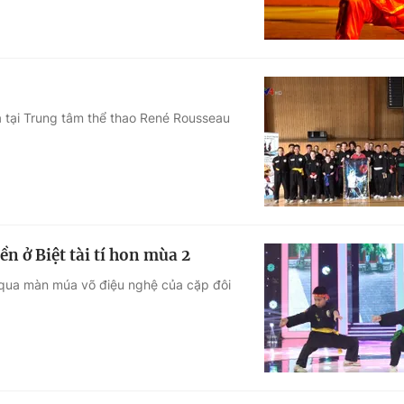
a tại Trung tâm thể thao René Rousseau
n ở Biệt tài tí hon mùa 2
ả qua màn múa võ điệu nghệ của cặp đôi