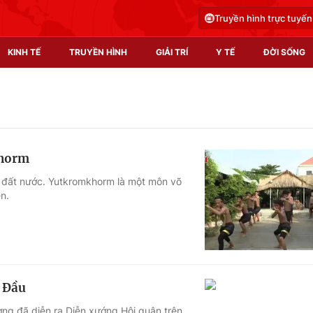
Truyền hình trực tuyến
KINH TẾ
TRUYỀN HÌNH
GIẢI TRÍ
Y TẾ
ĐỜI SỐNG
Pháp luật
Y tế
Truyền hình
Multimedia
khorm
Phim VTV
Video
 đất nước. Yutkromkhorm là một môn võ
n.
Hậu trường
Shorts video
Nhân vật
Podcast
Khán giả
EMagazine
Giải sao mai
Photo
c Đầu
Infographic
ơng đã diễn ra Diễn xướng Hội quân trên