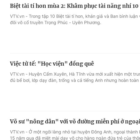
Biệt tài tí hon mùa 2: Khâm phục tài năng nhí 10
VTV.vn - Trong tập 10 Biệt tài tí hon, khán giả và Ban bình luậ
đôi võ cổ truyền Trọng Phúc - Uyên Phương.
Việc tử tế: "Học viện" đồng quê
VTV.vn - Huyện Cẩm Xuyên, Hà Tĩnh vừa mới xuất hiện một trun
đủ bể bơi, lớp dạy đàn, trống và cả tiếng Anh nhưng hoàn toàn 
Võ sư "nông dân" với võ đường miễn phí ở ngoạ
VTV.vn - Ở một ngôi làng nhỏ tại huyện Đông Anh, ngoại thành 
15 năm qua đã miệt mài dạy võ cho hàng ngàn đứa trẻ của thôn