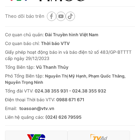
Theo dõi báo trên
Cơ quan chủ quản:
Đài Truyền hình Việt Nam
Cơ quan báo chí:
Thời báo VTV
Giấy phép hoạt động báo in và báo điện tử số 483/GP-BTTTT
cấp ngày 29/12/2023
Tổng Biên tập:
Vũ Thanh Thủy
Phó Tổng Biên tập:
Nguyễn Thị Mỹ Hạnh, Phạm Quốc Thắng,
Nguyễn Trọng Ninh
Tổng đài VTV:
024.38 355 931 - 024.38 355 932
Ðiện thoại Thời báo VTV:
0988 671 671
Email:
toasoan@vtv.vn
Liên hệ quảng cáo:
(024) 626 79595