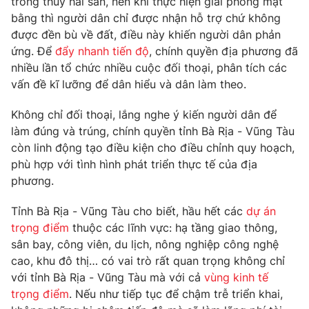
trồng thủy hải sản, nên khi thực hiện giải phóng mặt
Phim VTV
Giải trí
bằng thì người dân chỉ được nhận hỗ trợ chứ không
Hậu trường
được đền bù về đất, điều này khiến người dân phản
Điện ảnh
ứng. Để
đẩy nhanh tiến độ
, chính quyền địa phương đã
Đời sống
Nhân vật
nhiều lần tổ chức nhiều cuộc đối thoại, phân tích các
Âm nhạc
Du lịch
vấn đề kĩ lưỡng để dân hiểu và dân làm theo.
Khán giả
Giáo dục
Sao
Làm đẹp
Giải sao mai
Không chỉ đối thoại, lắng nghe ý kiến người dân để
Tuyển sinh
làm đúng và trúng, chính quyền tỉnh Bà Rịa - Vũng Tàu
Công nghệ
Chất lượng cuộc sống
còn linh động tạo điều kiện cho điều chỉnh quy hoạch,
Học trực tuyến
Hitech Công nghệ tương lai
phù hợp với tình hình phát triển thực tế của địa
Giao lưu trực tuyến
phương.
Sản phẩm
Tỉnh Bà Rịa - Vũng Tàu cho biết, hầu hết các
dự án
Lịch phát sóng
Thị trường
trọng điểm
thuộc các lĩnh vực: hạ tầng giao thông,
sân bay, công viên, du lịch, nông nghiệp công nghệ
Tư vấn
cao, khu đô thị… có vai trò rất quan trọng không chỉ
Chuyên mục khác
với tỉnh Bà Rịa - Vũng Tàu mà với cả
vùng kinh tế
Emagazine
Podcast
trọng điểm
. Nếu như tiếp tục để chậm trễ triển khai,