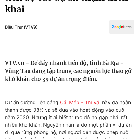
Chính trị
khai
Truyền hình
Văn hóa - Giải trí
Xã hội
Y tế
Diệu Thư (VTV9)
Đời sống
Pháp luật
Công nghệ
Giáo dục
Y tế
VTV.vn - Để đẩy nhanh tiến độ, tỉnh Bà Rịa -
Vũng Tàu đang tập trung các nguồn lực tháo gỡ
Thế giới
khó khăn cho 39 dự án trọng điểm.
Tin tức
Kinh tế
Thế giới đó đây
Dự án đường liên cảng
Cái Mép - Thị Vải
này đã hoàn
Tài chính
Dữ liệu và đời sống
thành được 98% và sẽ đưa vào hoạt động vào cuối
Câu chuyện quốc tế
Thị trường
năm 2020. Nhưng ít ai biết trước đó nó gặp phải rất
nhiều khó khăn. Nguyên nhân là do một phần vì dự án
Truyền hình
Góc doanh nghiệp
đi qua rừng phòng hộ, nơi người dân được phép nuôi