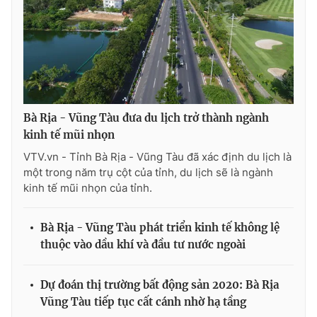
THỜI BÁO VTV
Bà Rịa - Vũng Tàu đưa du lịch trở thành ngành
kinh tế mũi nhọn
Theo dõi báo trên
VTV.vn - Tỉnh Bà Rịa - Vũng Tàu đã xác định du lịch là
một trong năm trụ cột của tỉnh, du lịch sẽ là ngành
Cơ quan chủ quản:
Đài Truyền hình Việt Nam
kinh tế mũi nhọn của tỉnh.
Cơ quan báo chí:
Thời báo VTV
Giấy phép hoạt động báo in và báo điện tử số 483/GP-BTTTT
Bà Rịa - Vũng Tàu phát triển kinh tế không lệ
cấp ngày 29/12/2023
thuộc vào dầu khí và đầu tư nước ngoài
Tổng Biên tập:
Vũ Thanh Thủy
Phó Tổng Biên tập:
Nguyễn Thị Mỹ Hạnh, Phạm Quốc Thắng,
Dự đoán thị trường bất động sản 2020: Bà Rịa
Nguyễn Trọng Ninh
Vũng Tàu tiếp tục cất cánh nhờ hạ tầng
Tổng đài VTV:
024.38 355 931 - 024.38 355 932