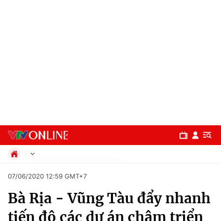
Chính trị
07/06/2020 12:59 GMT+7
Xã hội
Bà Rịa - Vũng Tàu đẩy nhanh
Pháp luật
Chuyên mục
Kinh tế
tiến độ các dự án chậm triển
Thể thao