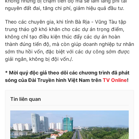
không những bị chậm tiến độ mà sẽ làm lãng phí tài
nguyên đất đai, tăng chi phí, giảm hiệu quả đầu tư.
Photo
Infographic
Theo các chuyên gia, khi tỉnh Bà Rịa - Vũng Tàu tập
Video
Shorts video
trung tháo gỡ khó khăn cho các dự án trọng điểm,
không chỉ tạo điều kiện thúc đẩy các dự án hoàn
thành đúng tiến độ, mà còn giúp doanh nghiệp tư nhân
VTV Money
VTV Thể thao
sớm thu hồi vốn, đặc biệt với các dự công sớm được
giải ngân, không bị đội vốn./.
VTV Sức khoẻ
Bất động sản
* Mời quý độc giả theo dõi các chương trình đã phát
sóng của Đài Truyền hình Việt Nam trên
TV Online
!
Thị trường 24h
Tấm lòng Việt
Tin liên quan
VTV4
Vươn mình bằng AI
VTV9
VTV8
Liên hệ tòa soạn
English