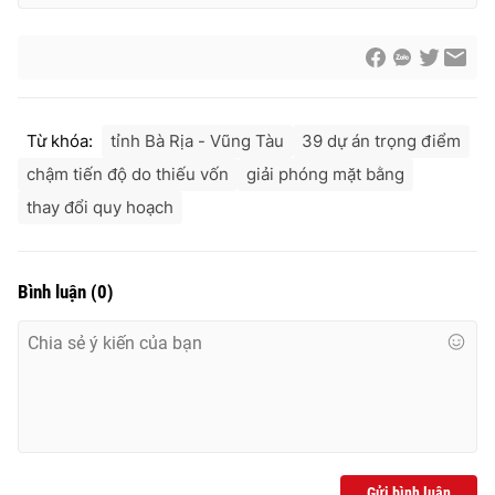
Ðiện thoại Thời báo VTV:
024.66 897 897
Email:
toasoan@vtv.vn
Liên hệ quảng cáo:
024-7300.7108
Từ khóa:
tỉnh Bà Rịa - Vũng Tàu
39 dự án trọng điểm
chậm tiến độ do thiếu vốn
giải phóng mặt bằng
thay đổi quy hoạch
Bình luận
(
0
)
® Cấm sao chép dưới mọi hình thức nếu không có sự chấp
thuận bằng văn bản. Ghi rõ nguồn VTV.vn khi phát hành lại
thông tin từ website này.
Gửi bình luận