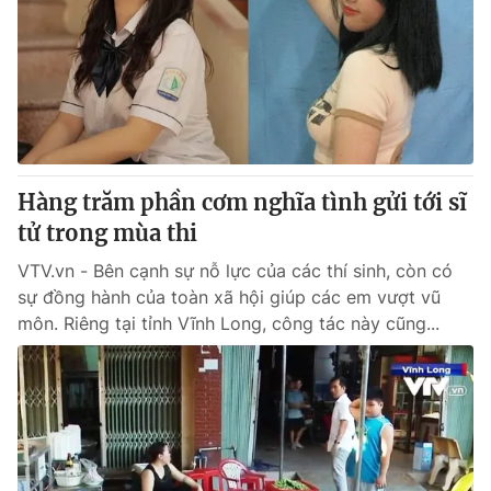
Tin tức
Kinh tế
Thế giới đó đây
Tài chính
Dữ liệu và đời sống
Câu chuyện quốc tế
Thị trường
Truyền hình
Góc doanh nghiệp
Hàng trăm phần cơm nghĩa tình gửi tới sĩ
Phim VTV
tử trong mùa thi
Giải trí
Hậu trường
VTV.vn - Bên cạnh sự nỗ lực của các thí sinh, còn có
Điện ảnh
sự đồng hành của toàn xã hội giúp các em vượt vũ
Đời sống
Nhân vật
môn. Riêng tại tỉnh Vĩnh Long, công tác này cũng...
Âm nhạc
Du lịch
Khán giả
Giáo dục
Sao
Làm đẹp
Giải sao mai
Tuyển sinh
Công nghệ
Chất lượng cuộc sống
Học trực tuyến
Hitech Công nghệ tương lai