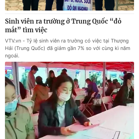
® Cấm sao chép dưới mọi hình thức nếu không có sự chấp
Sinh viên ra trường ở Trung Quốc “đỏ
thuận bằng văn bản. Ghi rõ nguồn VTV.vn khi phát hành lại
mắt” tìm việc
thông tin từ website này.
VTV.vn - Tỷ lệ sinh viên ra trường có việc tại Thượng
Hải (Trung Quốc) đã giảm gần 7% so với cùng kì năm
ngoái.