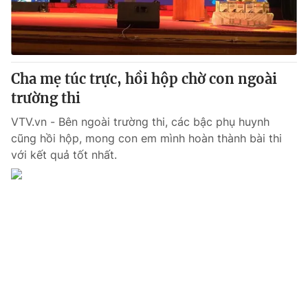
Thị trường 24h
Tấm lòng Việt
VTV4
Vươn mình bằng AI
Cha mẹ túc trực, hồi hộp chờ con ngoài
VTV9
VTV8
trường thi
VTV.vn - Bên ngoài trường thi, các bậc phụ huynh
Liên hệ tòa soạn
English
cũng hồi hộp, mong con em mình hoàn thành bài thi
với kết quả tốt nhất.
THỜI BÁO VTV
Theo dõi báo trên
Cơ quan chủ quản:
Đài Truyền hình Việt Nam
Cơ quan báo chí:
Thời báo VTV