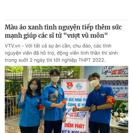
Giấy phép hoạt động báo in và báo điện tử số 483/GP-BTTTT
cấp ngày 29/12/2023
Tổng Biên tập:
Vũ Thanh Thủy
Màu áo xanh tình nguyện tiếp thêm sức
Phó Tổng Biên tập:
Nguyễn Thị Mỹ Hạnh, Phạm Quốc Thắng,
Nguyễn Trọng Ninh
mạnh giúp các sĩ tử "vượt vũ môn"
Tổng đài VTV:
024.38 355 931 - 024.38 355 932
VTV.vn - Với tất cả sự ân cần, chu đáo, các tình
Ðiện thoại Thời báo VTV:
024.66 897 897
nguyện viên đã hỗ trợ, động viên tinh thần thí sinh
Email:
toasoan@vtv.vn
trong suốt 2 ngày thi tốt nghiệp THPT 2022.
Liên hệ quảng cáo:
024-7300.7108