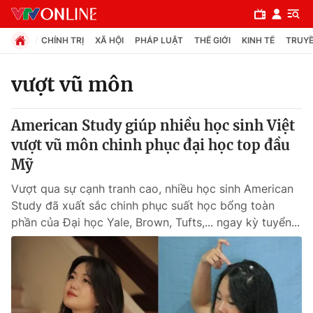
CHÍNH TRỊ
XÃ HỘI
PHÁP LUẬT
THẾ GIỚI
KINH TẾ
TRUYỀ
vượt vũ môn
Chuyên mục
American Study giúp nhiều học sinh Việt
Chính trị
vượt vũ môn chinh phục đại học top đầu
Mỹ
Xã hội
Vượt qua sự cạnh tranh cao, nhiều học sinh American
Study đã xuất sắc chinh phục suất học bổng toàn
Pháp luật
phần của Đại học Yale, Brown, Tufts,... ngay kỳ tuyển...
Y tế
Thế giới