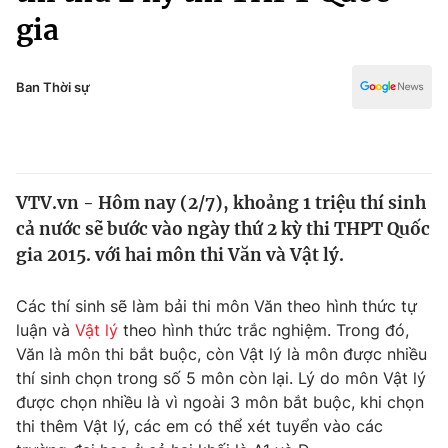
Chính trị
gia
Truyền hình
Văn hóa - Giải trí
Xã hội
Y tế
Ban Thời sự
Đời sống
Pháp luật
Công nghệ
Giáo dục
Y tế
VTV.vn - Hôm nay (2/7), khoảng 1 triệu thí sinh
cả nước sẽ bước vào ngày thứ 2 kỳ thi THPT Quốc
Thế giới
gia 2015. với hai môn thi Văn và Vật lý.
Tin tức
Kinh tế
Các thí sinh sẽ làm bải thi môn Văn theo hình thức tự
Thế giới đó đây
luận và
Vật lý
theo hình thức trắc nghiệm. Trong đó,
Tài chính
Dữ liệu và đời sống
Văn là môn thi bắt buộc, còn Vật lý là môn được nhiều
Câu chuyện quốc tế
Thị trường
thí sinh chọn trong số 5 môn còn lại. Lý do môn Vật lý
được chọn nhiều là vì ngoài 3 môn bắt buộc, khi chọn
Truyền hình
Góc doanh nghiệp
thi thêm Vật lý, các em có thể xét tuyển vào các