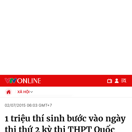
XÃ HỘI
Chính trị
02/07/2015 06:03 GMT+7
Xã hội
1 triệu thí sinh bước vào ngày
Pháp luật
Chuyên mục
Kinh tế
thi thứ 2 kỳ thi THPT Quốc
Thể thao