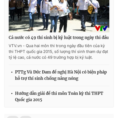
Photo
Infographic
Video
Shorts video
Cả nước có 49 thí sinh bị kỷ luật trong ngày thi đầu
VTV Money
VTV Thể thao
VTV.vn - Qua hai môn thi trong ngày đầu tiên của kỳ
thi THPT quốc gia 2015, số lượng thí sinh tham dự đạt
VTV Sức khoẻ
Bất động sản
tỷ lệ cao, cả nước có 49 trường hợp bị kỷ luật.
Thị trường 24h
Tấm lòng Việt
PTTg Vũ Đức Đam đề nghị Hà Nội có biện pháp
hỗ trợ thí sinh chống nắng nóng
VTV4
Vươn mình bằng AI
Hướng dẫn giải đề thi môn Toán kỳ thi THPT
Quốc gia 2015
VTV9
VTV8
Liên hệ tòa soạn
English