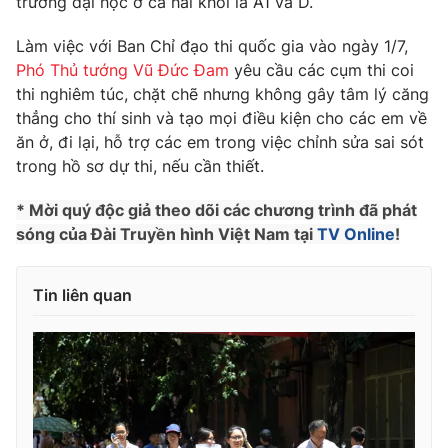
trường đại học ở cả hai khối là A1 và D.
Phim VTV
Giải trí
Hậu trường
Làm việc với Ban Chỉ đạo thi quốc gia vào ngày 1/7,
Điện ảnh
Phó Thủ tướng Vũ Đức Đam
yêu cầu các cụm thi coi
Đời sống
Nhân vật
thi nghiêm túc, chặt chẽ nhưng không gây tâm lý căng
Âm nhạc
thẳng cho thí sinh và tạo mọi điều kiện cho các em về
Du lịch
Khán giả
Giáo dục
ăn ở, đi lại, hỗ trợ các em trong việc chỉnh sửa sai sót
Sao
Làm đẹp
Giải sao mai
trong hồ sơ dự thi, nếu cần thiết.
Tuyển sinh
Công nghệ
Chất lượng cuộc sống
* Mời quý độc giả theo dõi các chương trình đã phát
Học trực tuyến
sóng của Đài Truyền hình Việt Nam tại
TV Online
!
Hitech Công nghệ tương lai
Giao lưu trực tuyến
Sản phẩm
Tin liên quan
Lịch phát sóng
Thị trường
Tư vấn
Chuyên mục khác
Emagazine
Podcast