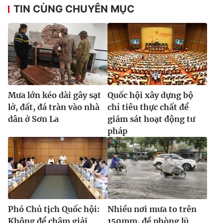
Ðiện thoại Thời báo VTV:
024.66 897 897
TIN CÙNG CHUYÊN MỤC
Email:
toasoan@vtv.vn
Liên hệ quảng cáo:
024-7300.7108
Mưa lớn kéo dài gây sạt
Quốc hội xây dựng bộ
lở, đất, đá tràn vào nhà
chỉ tiêu thực chất để
dân ở Sơn La
giám sát hoạt động tư
pháp
® Cấm sao chép dưới mọi hình thức nếu không có sự chấp
thuận bằng văn bản. Ghi rõ nguồn VTV.vn khi phát hành lại
thông tin từ website này.
Phó Chủ tịch Quốc hội:
Nhiều nơi mưa to trên
Không để chậm giải
150mm, đề phòng lũ