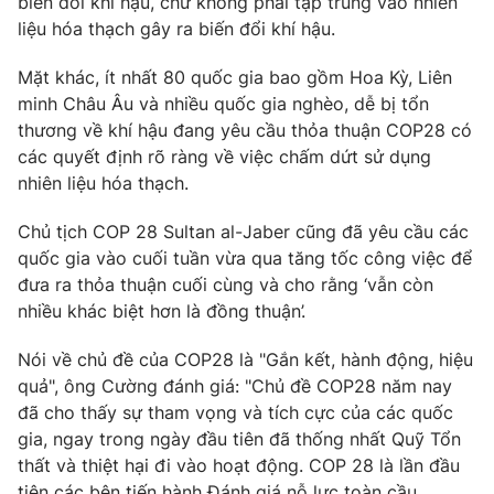
biến đổi khí hậu, chứ không phải tập trung vào nhiên
liệu hóa thạch gây ra biến đổi khí hậu.
Mặt khác, ít nhất 80 quốc gia bao gồm Hoa Kỳ, Liên
minh Châu Âu và nhiều quốc gia nghèo, dễ bị tổn
thương về khí hậu đang yêu cầu thỏa thuận COP28 có
các quyết định rõ ràng về việc chấm dứt sử dụng
nhiên liệu hóa thạch.
Chủ tịch COP 28 Sultan al-Jaber cũng đã yêu cầu các
quốc gia vào cuối tuần vừa qua tăng tốc công việc để
đưa ra thỏa thuận cuối cùng và cho rằng ‘vẫn còn
nhiều khác biệt hơn là đồng thuận’.
Nói về chủ đề của COP28 là "Gắn kết, hành động, hiệu
quả", ông Cường đánh giá: "Chủ đề COP28 năm nay
đã cho thấy sự tham vọng và tích cực của các quốc
gia, ngay trong ngày đầu tiên đã thống nhất Quỹ Tổn
thất và thiệt hại đi vào hoạt động. COP 28 là lần đầu
tiên các bên tiến hành Đánh giá nỗ lực toàn cầu