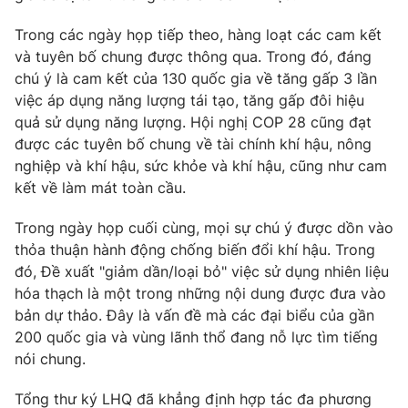
Photo
Infographic
Trong các ngày họp tiếp theo, hàng loạt các cam kết
và tuyên bố chung được thông qua. Trong đó, đáng
chú ý là cam kết của 130 quốc gia về tăng gấp 3 lần
Video
Shorts video
việc áp dụng năng lượng tái tạo, tăng gấp đôi hiệu
quả sử dụng năng lượng. Hội nghị COP 28 cũng đạt
VTV Money
VTV Thể thao
được các tuyên bố chung về tài chính khí hậu, nông
nghiệp và khí hậu, sức khỏe và khí hậu, cũng như cam
VTV Sức khoẻ
kết về làm mát toàn cầu.
Bất động sản
Trong ngày họp cuối cùng, mọi sự chú ý được dồn vào
Thị trường 24h
Tấm lòng Việt
thỏa thuận hành động chống biến đổi khí hậu. Trong
đó, Đề xuất "giảm dần/loại bỏ" việc sử dụng nhiên liệu
VTV4
hóa thạch là một trong những nội dung được đưa vào
Vươn mình bằng AI
bản dự thảo. Đây là vấn đề mà các đại biểu của gần
200 quốc gia và vùng lãnh thổ đang nỗ lực tìm tiếng
VTV9
VTV8
nói chung.
Liên hệ tòa soạn
Tổng thư ký LHQ đã khẳng định hợp tác đa phương
English