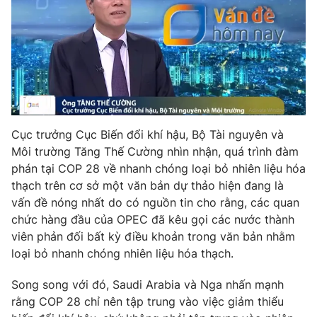
Email:
toasoan@vtv.vn
Liên hệ quảng cáo:
024-7300.7108
Cục trưởng Cục Biến đổi khí hậu, Bộ Tài nguyên và
Môi trường Tăng Thế Cường nhìn nhận, quá trình đàm
phán tại COP 28 về nhanh chóng loại bỏ nhiên liệu hóa
thạch trên cơ sở một văn bản dự thảo hiện đang là
vấn đề nóng nhất do có nguồn tin cho rằng, các quan
chức hàng đầu của OPEC đã kêu gọi các nước thành
® Cấm sao chép dưới mọi hình thức nếu không có sự chấp
thuận bằng văn bản. Ghi rõ nguồn VTV.vn khi phát hành lại
viên phản đối bất kỳ điều khoản trong văn bản nhằm
thông tin từ website này.
loại bỏ nhanh chóng nhiên liệu hóa thạch.
Song song với đó, Saudi Arabia và Nga nhấn mạnh
rằng COP 28 chỉ nên tập trung vào việc giảm thiểu