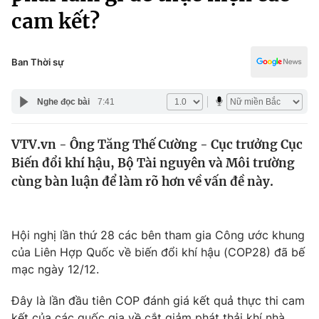
Chính trị
cam kết?
Truyền hình
Văn hóa - Giải trí
Xã hội
Y tế
Ban Thời sự
Đời sống
Pháp luật
Công nghệ
Nghe đọc bài
7:41
Giáo dục
Y tế
VTV.vn - Ông Tăng Thế Cường - Cục trưởng Cục
Biến đổi khí hậu, Bộ Tài nguyên và Môi trường
Thế giới
cùng bàn luận để làm rõ hơn về vấn đề này.
Tin tức
Kinh tế
Thế giới đó đây
Hội nghị lần thứ 28 các bên tham gia Công ước khung
Tài chính
Dữ liệu và đời sống
của Liên Hợp Quốc về biến đổi khí hậu (COP28) đã bế
Câu chuyện quốc tế
Thị trường
mạc ngày 12/12.
Truyền hình
Góc doanh nghiệp
Đây là lần đầu tiên COP đánh giá kết quả thực thi cam
kết của các quốc gia về cắt giảm phát thải khí nhà