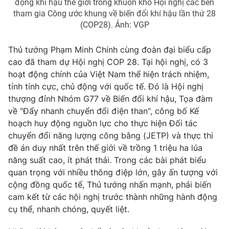
động khí hậu thế giới trong khuôn khổ Hội nghị các bên
tham gia Công ước khung về biến đổi khí hậu lần thứ 28
(COP28). Ảnh: VGP
Thủ tướng Phạm Minh Chính cùng đoàn đại biểu cấp
cao đã tham dự Hội nghị COP 28. Tại hội nghị, có 3
hoạt động chính của Việt Nam thể hiện trách nhiệm,
tính tính cực, chủ động với quốc tế. Đó là Hội nghị
thượng đỉnh Nhóm G77 về Biến đổi khí hậu, Tọa đàm
về "Đẩy nhanh chuyển đổi điện than", công bố Kế
hoạch huy động nguồn lực cho thực hiện Đối tác
chuyển đổi năng lượng công bằng (JETP) và thực thi
đề án duy nhất trên thế giới về trồng 1 triệu ha lúa
năng suất cao, ít phát thải. Trong các bài phát biểu
quan trọng với nhiều thông điệp lớn, gây ấn tượng với
cộng đồng quốc tế, Thủ tướng nhấn mạnh, phải biến
cam kết từ các hội nghị trước thành những hành động
cụ thể, nhanh chóng, quyết liệt.