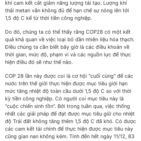
khí cam kết cắt giảm năng lượng tái tạo. Lượng khí
thải metan vẫn không đủ để hạn chế sự nóng lên tới
1,5 độ C kể từ thời tiền công nghiệp.
Do đó, chúng ta có thể thấy rằng COP28 có một kết
quả khả quan về việc loại bỏ dần nhiên liệu hóa thạch.
Điều chúng ta cần biết bây giờ là các điều khoản về
thời gian, mức độ, phạm vi và các nguồn lực để thực
hiện điều đó sẽ như thế nào.
COP 28 lần này được coi là cơ hội "cuối cùng" để các
nước trên thế giới thực hiện được mục tiêu giới hạn
mức tăng nhiệt độ toàn cầu dưới 1,5 độ C so với thời
kỳ tiền công nghiệp. Có người coi mục tiêu này là
"cuộc chiến sinh tồn". Bởi trong tuần qua, việc thống
nhất các giải pháp để đạt được mục tiêu giữ cho nhiệt
độ Trái đất không tăng thêm 1,5 độ C đã khó. Có được
các cam kết tài chính để thực hiện được mục tiêu này
cũng gian nan không kém. Tính đến hết ngày 11/12, 83