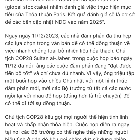
(global stocktake) nhằm đánh giá việc thực hiện mục
tiêu của Thỏa thuận Paris. Kết quả đánh giá sẽ là cơ sở
để các bên cập nhật NDC vào năm 2025".
Ngay ngày 11/12/2023, các nhà đàm phán đã thu hẹp
các lựa chọn trong văn bản để có thể đồng thuận về
việc nhanh chóng loại bỏ nhiên liệu hóa thạch. Chủ
tịch COP28 Sultan al-Jaber, trong cuộc họp báo ngày
11/12 đã nói rằng các cuộc đàm phán đang "đạt được
tiến bộ tốt" và chỉ chưa đủ nhanh. Vì vậy, ông triệu tập
một buổi họp vào chiều Chủ nhật với một hình thức
đàm phán mới, mời các Bộ trưởng từ tất cả các nước
ngồi lại với nhau để họp (đúng hơn là trò chuyện) để
có thể đi tới sự đồng thuận.
Chủ tịch COP28 kêu gọi mọi người thể hiện tính linh
hoạt và chấp nhận thỏa hiệp. Cuộc họp diễn ra ngay
tại nơi các Bộ trưởng có thể nghe thấy những người
biểu tình ở gần đó kêu gọi chấm dứt sử dụng nhiên