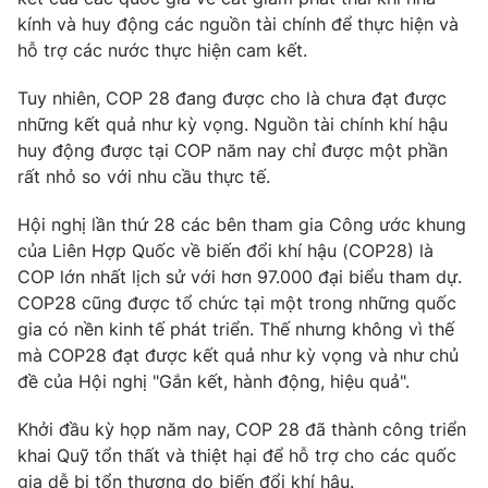
Phim VTV
Giải trí
kính và huy động các nguồn tài chính để thực hiện và
Hậu trường
hỗ trợ các nước thực hiện cam kết.
Điện ảnh
Đời sống
Nhân vật
Tuy nhiên, COP 28 đang được cho là chưa đạt được
Âm nhạc
những kết quả như kỳ vọng. Nguồn tài chính khí hậu
Du lịch
Khán giả
Giáo dục
huy động được tại COP năm nay chỉ được một phần
Sao
Làm đẹp
rất nhỏ so với nhu cầu thực tế.
Giải sao mai
Tuyển sinh
Công nghệ
Chất lượng cuộc sống
Hội nghị lần thứ 28 các bên tham gia Công ước khung
Học trực tuyến
của Liên Hợp Quốc về biến đổi khí hậu (COP28) là
Hitech Công nghệ tương lai
Giao lưu trực tuyến
COP lớn nhất lịch sử với hơn 97.000 đại biểu tham dự.
Sản phẩm
COP28 cũng được tổ chức tại một trong những quốc
gia có nền kinh tế phát triển. Thế nhưng không vì thế
Lịch phát sóng
Thị trường
mà COP28 đạt được kết quả như kỳ vọng và như chủ
đề của Hội nghị "Gắn kết, hành động, hiệu quả".
Tư vấn
Chuyên mục khác
Khởi đầu kỳ họp năm nay, COP 28 đã thành công triển
khai Quỹ tổn thất và thiệt hại để hỗ trợ cho các quốc
Emagazine
Podcast
gia dễ bị tổn thương do biến đổi khí hậu.