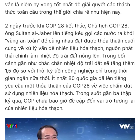
vẫn là niềm hy vọng tốt nhất để giải quyết các thách
thức toàn cầu trong thế giới chia rẽ như hiện nay.
2 ngày trước khi COP 28 kết thúc, Chủ tịch COP 28,
THỜI BÁO VTV
ông Sultan al-Jaber lên tiếng kêu gọi các nước ra khỏi
"vùng an toàn" để cùng nhau đạt được thỏa thuận cuối
cùng về xử lý vấn đề nhiên liệu hóa thạch, nguồn phát
Theo dõi báo trên
thải chính làm nhiệt độ trái đất nóng lên. Trong bối
cảnh gần như chắc chắn nhiệt độ trái đất sẽ tăng thêm
Cơ quan chủ quản:
Đài Truyền hình Việt Nam
1,5 độ so với thời kỳ tiền công nghiệp chỉ trong thời
Cơ quan báo chí:
Thời báo VTV
gian ngắn nữa thôi. Ít nhất 80 quốc gia đã lên tiếng
Giấy phép hoạt động báo in và báo điện tử số 483/GP-BTTTT
yêu cầu một thỏa thuận của COP28 về việc chấm dứt
cấp ngày 29/12/2023
sử dụng nhiên liệu hóa thạch. Trong suốt gần ba thập
Tổng Biên tập:
Vũ Thanh Thủy
kỷ qua, COP chưa bao giờ đề cập đến vai trò tương lai
của nhiên liệu hóa thạch.
Phó Tổng Biên tập:
Nguyễn Thị Mỹ Hạnh, Phạm Quốc Thắng,
Nguyễn Trọng Ninh
Tổng đài VTV:
024.38 355 931 - 024.38 355 932
Ðiện thoại Thời báo VTV:
024.66 897 897