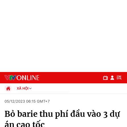
XÃ HỘI
Chính trị
05/12/2023 06:15 GMT+7
Xã hội
Bỏ barie thu phí đầu vào 3 dự
Pháp luật
Chuyên mục
Kinh tế
án cao tốc
Thể thao