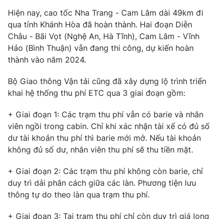
Phim VTV
Giải trí
Hiện nay, cao tốc Nha Trang - Cam Lâm dài 49km đi
Hậu trường
qua tỉnh Khánh Hòa đã hoàn thành. Hai đoạn Diễn
Điện ảnh
Châu - Bãi Vọt (Nghệ An, Hà Tĩnh), Cam Lâm - Vĩnh
Đời sống
Nhân vật
Hảo (Bình Thuận) vẫn đang thi công, dự kiến hoàn
Âm nhạc
Du lịch
thành vào năm 2024.
Khán giả
Giáo dục
Sao
Làm đẹp
Giải sao mai
Bộ Giao thông Vận tải cũng đã xây dựng lộ trình triển
Tuyển sinh
khai hệ thống thu phí ETC qua 3 giai đoạn gồm:
Công nghệ
Chất lượng cuộc sống
Học trực tuyến
+ Giai đoạn 1: Các trạm thu phí vẫn có barie và nhân
Hitech Công nghệ tương lai
Giao lưu trực tuyến
viên ngồi trong cabin. Chỉ khi xác nhận tài xế có đủ số
Sản phẩm
dư tài khoản thu phí thì barie mới mở. Nếu tài khoản
không đủ số dư, nhân viên thu phí sẽ thu tiền mặt.
Lịch phát sóng
Thị trường
+ Giai đoạn 2: Các trạm thu phí không còn barie, chỉ
Tư vấn
duy trì dải phân cách giữa các làn. Phương tiện lưu
Chuyên mục khác
thông tự do theo làn qua trạm thu phí.
Emagazine
Podcast
+ Giai đoạn 3: Tại trạm thu phí chỉ còn duy trì giá long