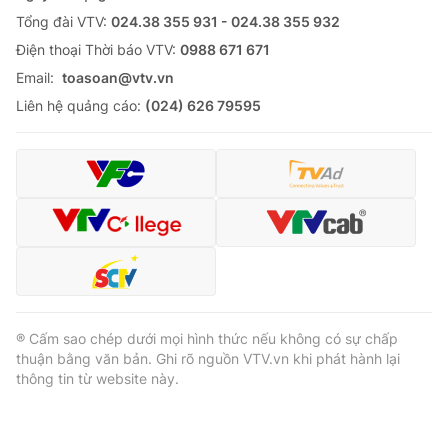
Tổng đài VTV:
024.38 355 931 - 024.38 355 932
Ðiện thoại Thời báo VTV:
0988 671 671
Email:
toasoan@vtv.vn
Liên hệ quảng cáo:
(024) 626 79595
® Cấm sao chép dưới mọi hình thức nếu không có sự chấp
thuận bằng văn bản. Ghi rõ nguồn VTV.vn khi phát hành lại
thông tin từ website này.