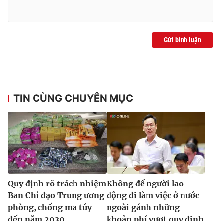
Ðiện thoại Thời báo VTV:
024.66 897 897
Email:
toasoan@vtv.vn
Liên hệ quảng cáo:
024-7300.7108
Gửi bình luận
TIN CÙNG CHUYÊN MỤC
® Cấm sao chép dưới mọi hình thức nếu không có sự chấp
thuận bằng văn bản. Ghi rõ nguồn VTV.vn khi phát hành lại
Quy định rõ trách nhiệm
Không để người lao
thông tin từ website này.
Ban Chỉ đạo Trung ương
động đi làm việc ở nước
phòng, chống ma túy
ngoài gánh những
đến năm 2030
khoản phí vượt quy định