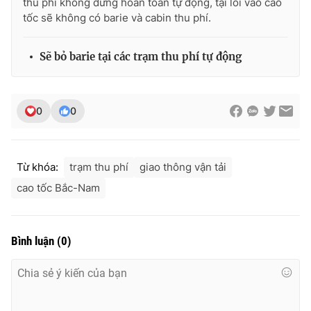
thu phí không dừng hoàn toàn tự động, tại lối vào cao
tốc sẽ không có barie và cabin thu phí.
Sẽ bỏ barie tại các trạm thu phí tự động
THỜI BÁO VTV
0
0
Theo dõi báo trên
Từ khóa:
trạm thu phí
giao thông vận tải
Cơ quan chủ quản:
Đài Truyền hình Việt Nam
cao tốc Bắc-Nam
Cơ quan báo chí:
Thời báo VTV
Giấy phép hoạt động báo in và báo điện tử số 483/GP-BTTTT
cấp ngày 29/12/2023
Bình luận
(
0
)
Tổng Biên tập:
Vũ Thanh Thủy
Phó Tổng Biên tập:
Nguyễn Thị Mỹ Hạnh, Phạm Quốc Thắng,
Nguyễn Trọng Ninh
Tổng đài VTV:
024.38 355 931 - 024.38 355 932