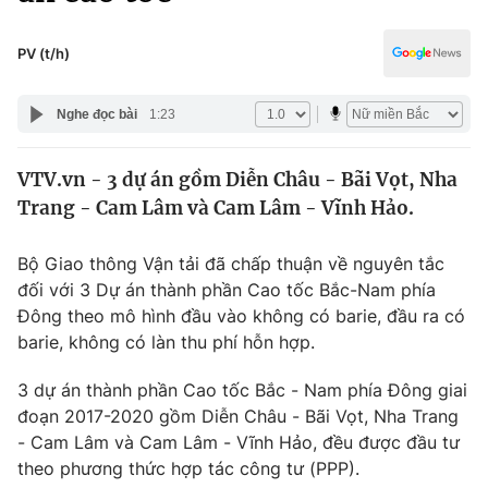
Chính trị
Truyền hình
Văn hóa - Giải trí
PV (t/h)
Xã hội
Y tế
Đời sống
Nghe đọc bài
1:23
Pháp luật
Công nghệ
Giáo dục
VTV.vn - 3 dự án gồm Diễn Châu - Bãi Vọt, Nha
Y tế
Trang - Cam Lâm và Cam Lâm - Vĩnh Hảo.
Thế giới
Bộ Giao thông Vận tải đã chấp thuận về nguyên tắc
đối với 3 Dự án thành phần Cao tốc Bắc-Nam phía
Tin tức
Đông theo mô hình đầu vào không có barie, đầu ra có
Kinh tế
barie, không có làn thu phí hỗn hợp.
Thế giới đó đây
Tài chính
Dữ liệu và đời sống
3 dự án thành phần Cao tốc Bắc - Nam phía Đông giai
Câu chuyện quốc tế
Thị trường
đoạn 2017-2020 gồm Diễn Châu - Bãi Vọt, Nha Trang
- Cam Lâm và Cam Lâm - Vĩnh Hảo, đều được đầu tư
Truyền hình
Góc doanh nghiệp
theo phương thức hợp tác công tư (PPP).