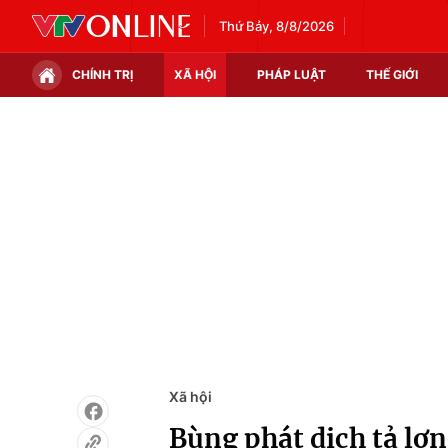
Thứ Bảy, 8/8/2026
CHÍNH TRỊ
XÃ HỘI
PHÁP LUẬT
THẾ GIỚI
Chính trị
Xã hội
Thế giới
Kinh tế
Tin tức
Tài chính
Thế giới đó đây
Thị trường
Câu chuyện quốc tế
Góc doanh nghiệp
Dữ liệu và đời sống
Xã hội
Bùng phát dịch tả lợn