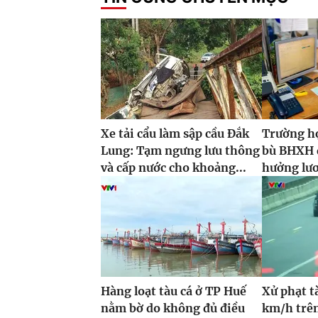
Xe tải cẩu làm sập cầu Đắk
Trường h
Lung: Tạm ngưng lưu thông
bù BHXH đ
và cấp nước cho khoảng...
hưởng lư
Hàng loạt tàu cá ở TP Huế
Xử phạt t
nằm bờ do không đủ điều
km/h trên