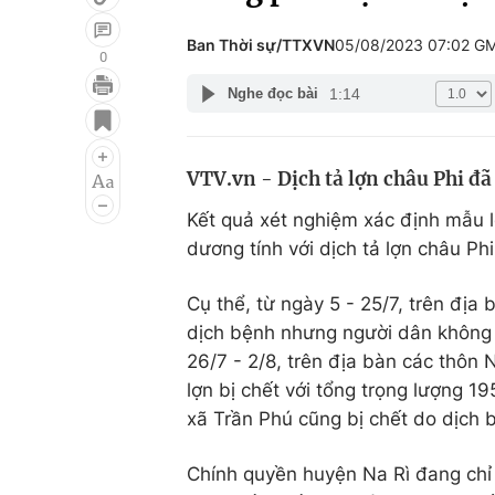
Ban Thời sự/TTXVN
05/08/2023 07:02 G
0
1:14
Nghe đọc bài
Giải trí
Đời sống
Điện ảnh
Du lịch
VTV.vn - Dịch tả lợn châu Phi đã
Âm nhạc
Làm đẹp
Kết quả xét nghiệm xác định mẫu l
Sao
Chất lượng cuộc sốn
dương tính với dịch tả lợn châu Phi
Cụ thể, từ ngày 5 - 25/7, trên địa
dịch bệnh nhưng người dân không 
26/7 - 2/8, trên địa bàn các thôn 
lợn bị chết với tổng trọng lượng 19
xã Trần Phú cũng bị chết do dịch 
Chính quyền huyện Na Rì đang chỉ 