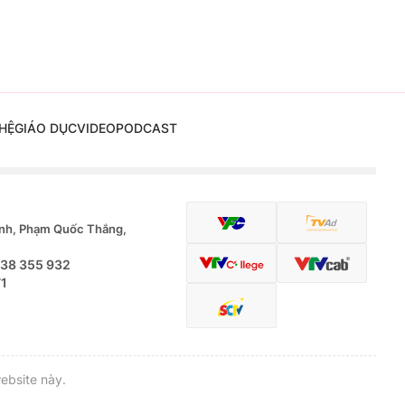
HỆ
GIÁO DỤC
VIDEO
PODCAST
nh, Phạm Quốc Thắng,
.38 355 932
71
ebsite này.