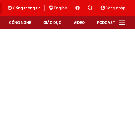
Cổng thông tin
English
Đăng nhập
CÔNG NGHỆ
GIÁO DỤC
VIDEO
PODCAST
VTV Money
VTV Thể thao
VTV Sức khoẻ
Bất động sản
Thị trường 24h
Tấm lòng Việt
Vươn mình bằng AI
VTV4
VTV8
VTV9
Lịch phát sóng
Giao lưu trực tuyến
Sự kiện