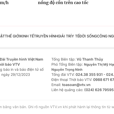
km/h
nồng độ cồn trên cao tốc
UẬT
THẾ GIỚI
KINH TẾ
TRUYỀN HÌNH
GIẢI TRÍ
Y TẾ
ĐỜI SỐNG
CÔNG NG
Đài Truyền hình Việt Nam
Tổng Biên tập:
Vũ Thanh Thủy
hời báo VTV
Phó Tổng Biên tập:
Nguyễn Thị Mỹ Hạ
g báo in và báo điện tử số
Nguyễn Trọng Ninh
 ngày 29/12/2023
Tổng đài VTV:
024.38 355 931 - 024
Ðiện thoại Thời báo VTV:
0988 671 6
Email:
toasoan@vtv.vn
Liên hệ quảng cáo:
(024) 626 79595
bằng văn bản. Ghi rõ nguồn VTV.vn khi phát hành lại thông tin từ w