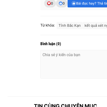
0
0
Bài đọc hay? Thả t
Từ khóa:
Tỉnh Bắc Kạn
kết quả xét 
Bình luận
(
0
)
TIN CÙNG CHUYÊN MỤC