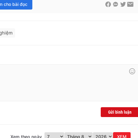
im cho bài đọc
nghiệm
Gửi bình luận
Xem theo ngày
XEM