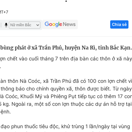
Góc ảnh
MT+7
Chia sẻ
Giáo dục
Công nghệ
Tuyển sinh
Hitech Công ng
 bùng phát ở xã Trần Phú, huyện Na Rì, tỉnh Bắc Kạn.
Học trực tuyến
Sản phẩm
ợn chết vào cuối tháng 7 trên địa bàn các thôn ở xã này
g
Thị trường
.
Tư vấn
 bàn thôn Nà Coóc, xã Trần Phú đã có 100 con lợn chết vì
thông báo cho chính quyền xã, thôn được biết. Từ ngày
Nà Coóc, Khuổi Mý và Phiêng Pụt tiếp tục có thêm 17 co
5 kg. Ngoài ra, một số con lợn thuộc các dự án hỗ trợ tại
bệnh.
đạo phun thuốc tiêu độc, khử trùng 1 lần/ngày tại vùng