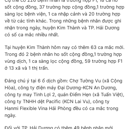
Cụ thể có 226 bệnh nhân là trường hợp F1, 18 ca ho
Phim VTV
Giải trí
sốt cộng đồng, 37 trường hợp cộng đồng,1 trường hợp
Hậu trường
sàng lọc bệnh viện, 1 ca nhập cảnh và 20 trường hợp
Điện ảnh
về từ các tỉnh khác. Trong những bệnh nhân được ghi
Đời sống
Nhân vật
nhận trong ngày, huyện Kim Thành và TP. Hải Dương
Âm nhạc
có số ca mắc nhiều nhất.
Du lịch
Khán giả
Giáo dục
Sao
Làm đẹp
Tại huyện Kim Thành hôm nay có thêm 63 ca mắc mới.
Giải sao mai
Tuyển sinh
Trong đó 2 bệnh nhân ho sốt cộng đồng,1 trường hợp
Công nghệ
Chất lượng cuộc sống
vùng dịch, 1 ca sàng lọc cộng đồng, 59 trường hợp F1
Học trực tuyến
ở 13 xã và 1 thị trấn.
Hitech Công nghệ tương lai
Giao lưu trực tuyến
Sản phẩm
Đáng chú ý tại 6 ổ dịch gồm: Chợ Tường Vu (xã Cộng
Hòa), công ty điện máy Đại Dương-KCN An Dương,
Lịch phát sóng
Thị trường
công ty may Tinh Lợi 2, quán Điểm Hẹn (xã Tuấn Việt),
công ty TNHH dệt Pacific (KCN Lai Vu), công ty
Tư vấn
Hanmi Flexible Vina Hải Phòng đều có ca mắc trong
Chuyên mục khác
ngày.
Emagazine
Podcast
Đối với TP. Hải Dương có thêm 49 bệnh nhân mới