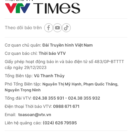
Theo dõi báo trên
Cơ quan chủ quản:
Đài Truyền hình Việt Nam
Cơ quan báo chí:
Thời báo VTV
Giấy phép hoạt động báo in và báo điện tử số 483/GP-BTTTT
cấp ngày 29/12/2023
Tổng Biên tập:
Vũ Thanh Thủy
Phó Tổng Biên tập:
Nguyễn Thị Mỹ Hạnh, Phạm Quốc Thắng,
Nguyễn Trọng Ninh
Tổng đài VTV:
024.38 355 931 - 024.38 355 932
Ðiện thoại Thời báo VTV:
0988 671 671
Email:
toasoan@vtv.vn
Liên hệ quảng cáo:
(024) 626 79595