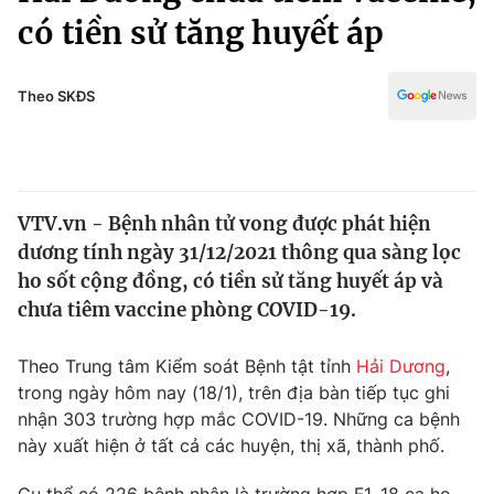
Chính trị
có tiền sử tăng huyết áp
Truyền hình
Văn hóa - Giải trí
Xã hội
Y tế
Theo SKĐS
Đời sống
Pháp luật
Công nghệ
Giáo dục
Y tế
VTV.vn - Bệnh nhân tử vong được phát hiện
dương tính ngày 31/12/2021 thông qua sàng lọc
Thế giới
ho sốt cộng đồng, có tiền sử tăng huyết áp và
Tin tức
chưa tiêm vaccine phòng COVID-19.
Kinh tế
Thế giới đó đây
Theo Trung tâm Kiểm soát Bệnh tật tỉnh
Hải Dương
,
Tài chính
Dữ liệu và đời sống
trong ngày hôm nay (18/1), trên địa bàn tiếp tục ghi
Câu chuyện quốc tế
Thị trường
nhận 303 trường hợp mắc COVID-19. Những ca bệnh
này xuất hiện ở tất cả các huyện, thị xã, thành phố.
Truyền hình
Góc doanh nghiệp