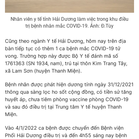
Nhân viên y tế tỉnh Hải Dương làm việc trong khu điều
trị bệnh nhân mắc COVID-19. Ảnh: Đ.Tùy
THỜI BÁO VTV
Cũng theo ngành Y tế Hải Dương, hôm nay trên địa
bàn tiếp tục có thêm 1 ca bệnh mắc COVID-19 tử
vong. Trường hợp này được Bộ Y tế đánh mã số
Theo dõi báo trên
1761363 (SN 1934, nam), trú tại thôn Kim Trang Tây,
xã Lam Sơn (huyện Thanh Miện).
Cơ quan chủ quản:
Đài Truyền hình Việt Nam
Bệnh nhân được phát hiện dương tính ngày 31/12/2021
Cơ quan báo chí:
Thời báo VTV
thông qua sàng lọc ho sốt cộng đồng, có tiền sử tăng
Giấy phép hoạt động báo in và báo điện tử số 483/GP-BTTTT
huyết áp, chưa tiêm phòng vaccine phòng COVID-19
cấp ngày 29/12/2023
và sau đó điều trị tại Trung tâm Y tế huyện Thanh
Tổng Biên tập:
Vũ Thanh Thủy
Miện.
Phó Tổng Biên tập:
Nguyễn Thị Mỹ Hạnh, Phạm Quốc Thắng,
Nguyễn Trọng Ninh
Vào 4/1/2022 ca bệnh được chuyển đến Bệnh viện
Tổng đài VTV:
024.38 355 931 - 024.38 355 932
Phổi Hải Dương điều trị và đến 4h55 sáng nay bệnh