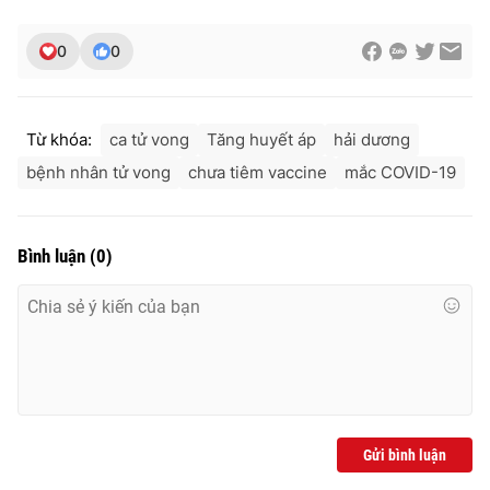
0
0
Từ khóa:
ca tử vong
Tăng huyết áp
hải dương
bệnh nhân tử vong
chưa tiêm vaccine
mắc COVID-19
Bình luận
(
0
)
Gửi bình luận