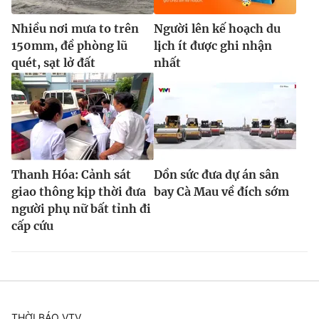
Nhiều nơi mưa to trên
Người lên kế hoạch du
150mm, đề phòng lũ
lịch ít được ghi nhận
quét, sạt lở đất
nhất
Thanh Hóa: Cảnh sát
Dồn sức đưa dự án sân
giao thông kịp thời đưa
bay Cà Mau về đích sớm
người phụ nữ bất tỉnh đi
cấp cứu
THỜI BÁO VTV