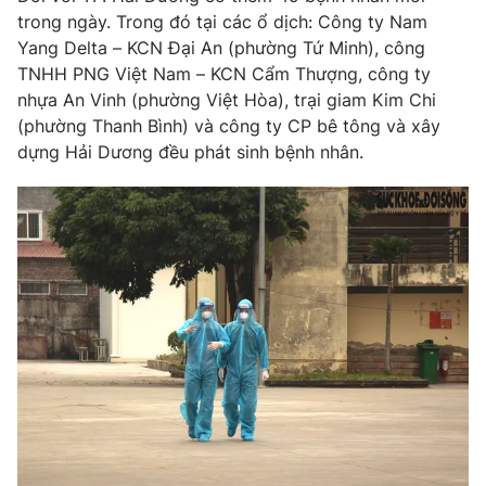
trong ngày. Trong đó tại các ổ dịch: Công ty Nam
Photo
Infographic
Yang Delta – KCN Đại An (phường Tứ Minh), công
TNHH PNG Việt Nam – KCN Cẩm Thượng, công ty
Video
Shorts video
nhựa An Vinh (phường Việt Hòa), trại giam Kim Chi
(phường Thanh Bình) và công ty CP bê tông và xây
dựng Hải Dương đều phát sinh bệnh nhân.
VTV Money
VTV Thể thao
VTV Sức khoẻ
Bất động sản
Thị trường 24h
Tấm lòng Việt
VTV4
Vươn mình bằng AI
VTV9
VTV8
Liên hệ tòa soạn
English