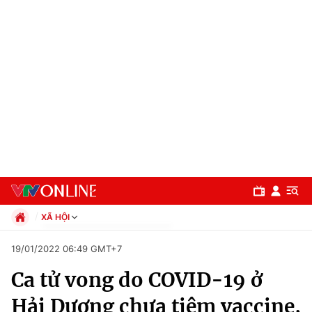
XÃ HỘI
Chính trị
19/01/2022 06:49 GMT+7
Xã hội
Ca tử vong do COVID-19 ở
Pháp luật
Chuyên mục
Kinh tế
Hải Dương chưa tiêm vaccine,
Thể thao