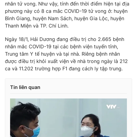
Ðiện thoại Thời báo VTV:
024.66 897 897
nhân tử vong. Như vậy, tính đến thời điểm hiện tại địa
phương này có 8 ca mắc COVID-19 tử vong ở: huyện
Email:
toasoan@vtv.vn
Bình Giang, huyện Nam Sách, huyện Gia Lộc, huyện
Liên hệ quảng cáo:
024-7300.7108
Thanh Miện và TP. Chí Linh.
Ngày 18/1, Hải Dương đang điều trị cho 2.665 bệnh
nhân mắc COVID-19 tại các bệnh viện tuyến tỉnh,
Trung tâm Y tế huyện và tại nhà. Riêng bệnh nhân
được điều trị khỏi xuất viện về nhà trong ngày là 212
ca và 11.202 trường hợp F1 đang cách ly tập trung.
Tin liên quan
® Cấm sao chép dưới mọi hình thức nếu không có sự chấp
thuận bằng văn bản. Ghi rõ nguồn VTV.vn khi phát hành lại
thông tin từ website này.