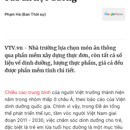
Chính trị
Truyền hình
Văn hóa - Giải trí
Phạm Hà (Ban Thời sự)
Xã hội
Y tế
Đời sống
Pháp luật
Công nghệ
Giáo dục
VTV.vn - Nhà trường lựa chọn món ăn thông
Y tế
qua phần mềm xây dựng thực đơn, còn tất cả số
liệu về dinh dưỡng, lượng thực phẩm, giá cả đều
Thế giới
được phần mềm tính chi tiết.
Tin tức
Kinh tế
Chiều cao trung bình
của người Việt trưởng thành hiện
Thế giới đó đây
Tài chính
nằm trong nhóm thấp ở châu Á, theo báo cáo của Viện
Dữ liệu và đời sống
Câu chuyện quốc tế
dinh dưỡng quốc gia. Chính vì vậy, trong Đề án tổng
Thị trường
thể phát triển thể lực, tầm vóc người Việt Nam giai
Truyền hình
đoạn 2011 - 2030, việc chăm sóc dinh dưỡng cho trẻ,
Góc doanh nghiệp
đặc biệt là trẻ em lứa tuổi học đường là một mục tiêu