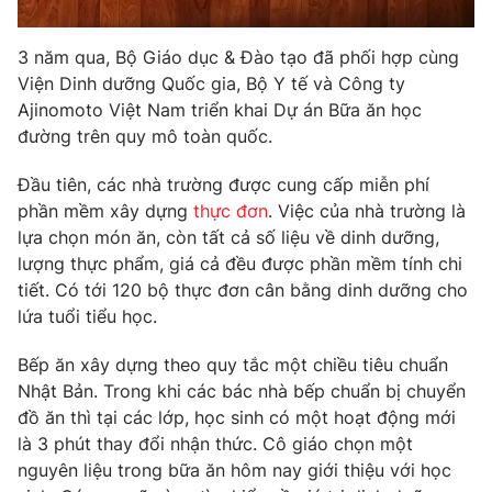
Photo
Infographic
3 năm qua, Bộ Giáo dục & Đào tạo đã phối hợp cùng
Viện Dinh dưỡng Quốc gia, Bộ Y tế và Công ty
Video
Shorts video
Ajinomoto Việt Nam triển khai Dự án Bữa ăn học
đường trên quy mô toàn quốc.
VTV Money
VTV Thể thao
Đầu tiên, các nhà trường được cung cấp miễn phí
phần mềm xây dựng
thực đơn
. Việc của nhà trường là
VTV Sức khoẻ
Bất động sản
lựa chọn món ăn, còn tất cả số liệu về dinh dưỡng,
lượng thực phẩm, giá cả đều được phần mềm tính chi
tiết. Có tới 120 bộ thực đơn cân bằng dinh dưỡng cho
Thị trường 24h
Tấm lòng Việt
lứa tuổi tiểu học.
VTV4
Vươn mình bằng AI
Bếp ăn xây dựng theo quy tắc một chiều tiêu chuẩn
Nhật Bản. Trong khi các bác nhà bếp chuẩn bị chuyển
đồ ăn thì tại các lớp, học sinh có một hoạt động mới
VTV9
VTV8
là 3 phút thay đổi nhận thức. Cô giáo chọn một
nguyên liệu trong bữa ăn hôm nay giới thiệu với học
Liên hệ tòa soạn
English