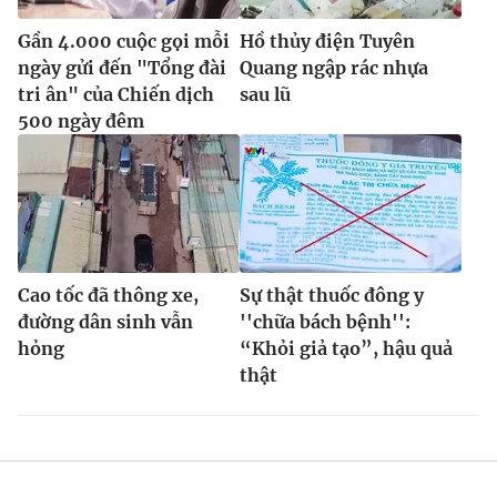
Gần 4.000 cuộc gọi mỗi
Hồ thủy điện Tuyên
ngày gửi đến "Tổng đài
Quang ngập rác nhựa
tri ân" của Chiến dịch
sau lũ
500 ngày đêm
Cao tốc đã thông xe,
Sự thật thuốc đông y
đường dân sinh vẫn
''chữa bách bệnh'':
hỏng
“Khỏi giả tạo”, hậu quả
thật