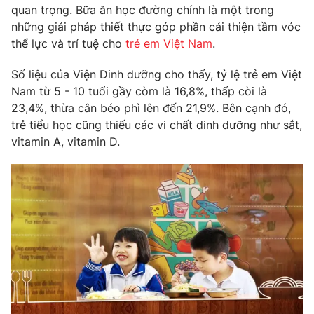
Phim VTV
quan trọng. Bữa ăn học đường chính là một trong
Giải trí
những giải pháp thiết thực góp phần cải thiện tầm vóc
Hậu trường
thể lực và trí tuệ cho
trẻ em Việt Nam
.
Điện ảnh
Đời sống
Nhân vật
Âm nhạc
Số liệu của Viện Dinh dưỡng cho thấy, tỷ lệ trẻ em Việt
Du lịch
Khán giả
Nam từ 5 - 10 tuổi gầy còm là 16,8%, thấp còi là
Giáo dục
Sao
23,4%, thừa cân béo phì lên đến 21,9%. Bên cạnh đó,
Làm đẹp
Giải sao mai
trẻ tiểu học cũng thiếu các vi chất dinh dưỡng như sắt,
Tuyển sinh
Công nghệ
Chất lượng cuộc sống
vitamin A, vitamin D.
Học trực tuyến
Hitech Công nghệ tương lai
Giao lưu trực tuyến
Sản phẩm
Lịch phát sóng
Thị trường
Tư vấn
Chuyên mục khác
Emagazine
Podcast