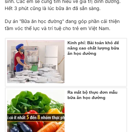
sinh. Các em sẽ cùng tìm hiểu về giá trị dinh dưỡng.
Hết 3 phút cũng là lúc bữa ăn đã sẵn sàng.
Dự án "Bữa ăn học đường" đang góp phần cải thiện
tầm vóc thể lực và trí tuệ cho trẻ em Việt Nam.
THỜI BÁO VTV
Kinh phí: Bài toán khó để
nâng cao chất lượng bữa
ăn học đường
Theo dõi báo trên
Cơ quan chủ quản:
Đài Truyền hình Việt Nam
Cơ quan báo chí:
Thời báo VTV
Giấy phép hoạt động báo in và báo điện tử số 483/GP-BTTTT
Ra mắt bộ thực đơn mẫu
cấp ngày 29/12/2023
bữa ăn học đường
Tổng Biên tập:
Vũ Thanh Thủy
Phó Tổng Biên tập:
Nguyễn Thị Mỹ Hạnh, Phạm Quốc Thắng,
Nguyễn Trọng Ninh
Tổng đài VTV:
024.38 355 931 - 024.38 355 932