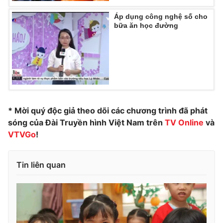
Ðiện thoại Thời báo VTV:
024.66 897 897
Áp dụng công nghệ số cho
Email:
toasoan@vtv.vn
bữa ăn học đường
Liên hệ quảng cáo:
024-7300.7108
* Mời quý độc giả theo dõi các chương trình đã phát
sóng của Đài Truyền hình Việt Nam trên
TV Online
và
VTVGo
!
Tin liên quan
® Cấm sao chép dưới mọi hình thức nếu không có sự chấp
thuận bằng văn bản. Ghi rõ nguồn VTV.vn khi phát hành lại
thông tin từ website này.