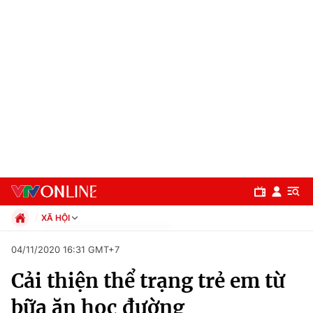
XÃ HỘI
Chính trị
04/11/2020 16:31 GMT+7
Xã hội
Cải thiện thể trạng trẻ em từ
Pháp luật
Chuyên mục
Kinh tế
bữa ăn học đường
Thể thao