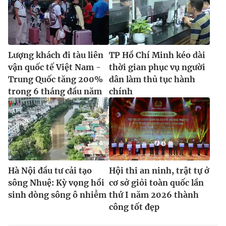
Lượng khách đi tàu liên
TP Hồ Chí Minh kéo dài
vận quốc tế Việt Nam -
thời gian phục vụ người
Trung Quốc tăng 200%
dân làm thủ tục hành
trong 6 tháng đầu năm
chính
Hà Nội đầu tư cải tạo
Hội thi an ninh, trật tự ở
sông Nhuệ: Kỳ vọng hồi
cơ sở giỏi toàn quốc lần
sinh dòng sông ô nhiễm
thứ I năm 2026 thành
công tốt đẹp