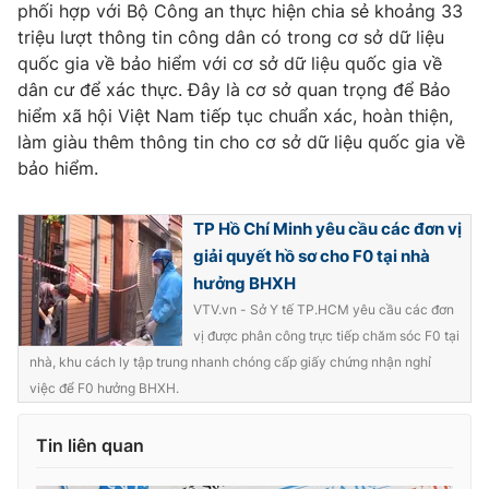
phối hợp với Bộ Công an thực hiện chia sẻ khoảng 33
triệu lượt thông tin công dân có trong cơ sở dữ liệu
quốc gia về bảo hiểm với cơ sở dữ liệu quốc gia về
dân cư để xác thực. Đây là cơ sở quan trọng để Bảo
THỜI BÁO VTV
hiểm xã hội Việt Nam tiếp tục chuẩn xác, hoàn thiện,
làm giàu thêm thông tin cho cơ sở dữ liệu quốc gia về
bảo hiểm.
Theo dõi báo trên
TP Hồ Chí Minh yêu cầu các đơn vị
giải quyết hồ sơ cho F0 tại nhà
Cơ quan chủ quản:
Đài Truyền hình Việt Nam
hưởng BHXH
Cơ quan báo chí:
Thời báo VTV
VTV.vn - Sở Y tế TP.HCM yêu cầu các đơn
Giấy phép hoạt động báo in và báo điện tử số 483/GP-BTTTT
vị được phân công trực tiếp chăm sóc F0 tại
cấp ngày 29/12/2023
nhà, khu cách ly tập trung nhanh chóng cấp giấy chứng nhận nghỉ
Tổng Biên tập:
Vũ Thanh Thủy
việc để F0 hưởng BHXH.
Phó Tổng Biên tập:
Nguyễn Thị Mỹ Hạnh, Phạm Quốc Thắng,
Nguyễn Trọng Ninh
Tin liên quan
Tổng đài VTV:
024.38 355 931 - 024.38 355 932