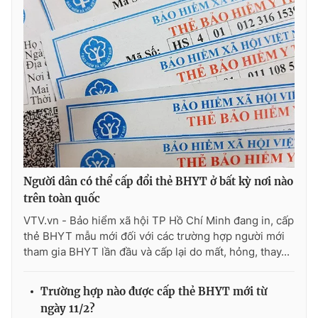
Ðiện thoại Thời báo VTV:
024.66 897 897
Email:
toasoan@vtv.vn
Liên hệ quảng cáo:
024-7300.7108
Người dân có thể cấp đổi thẻ BHYT ở bất kỳ nơi nào
trên toàn quốc
VTV.vn - Bảo hiểm xã hội TP Hồ Chí Minh đang in, cấp
thẻ BHYT mẫu mới đối với các trường hợp người mới
® Cấm sao chép dưới mọi hình thức nếu không có sự chấp
tham gia BHYT lần đầu và cấp lại do mất, hỏng, thay...
thuận bằng văn bản. Ghi rõ nguồn VTV.vn khi phát hành lại
thông tin từ website này.
Trường hợp nào được cấp thẻ BHYT mới từ
ngày 11/2?