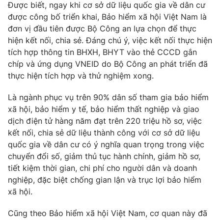
Được biết, ngay khi cơ sở dữ liệu quốc gia về dân cư
Photo
Infographic
được công bố triển khai, Bảo hiểm xã hội Việt Nam là
đơn vị đầu tiên được Bộ Công an lựa chọn để thực
hiện kết nối, chia sẻ. Đáng chú ý, việc kết nối thực hiện
Video
Shorts video
tích hợp thông tin BHXH, BHYT vào thẻ CCCD gắn
chíp và ứng dụng VNEID do Bộ Công an phát triển đã
VTV Money
VTV Thể thao
thực hiện tích hợp và thử nghiệm xong.
Là ngành phục vụ trên 90% dân số tham gia bảo hiểm
VTV Sức khoẻ
Bất động sản
xã hội, bảo hiểm y tế, bảo hiểm thất nghiệp và giao
dịch điện tử hàng năm đạt trên 220 triệu hồ sơ, việc
Thị trường 24h
Tấm lòng Việt
kết nối, chia sẻ dữ liệu thành công với cơ sở dữ liệu
quốc gia về dân cư có ý nghĩa quan trọng trong việc
chuyển đổi số, giảm thủ tục hành chính, giảm hồ sơ,
VTV4
Vươn mình bằng AI
tiết kiệm thời gian, chi phí cho người dân và doanh
nghiệp, đặc biệt chống gian lận và trục lợi bảo hiểm
VTV9
VTV8
xã hội.
Cũng theo Bảo hiểm xã hội Việt Nam, cơ quan này đã
Liên hệ tòa soạn
English