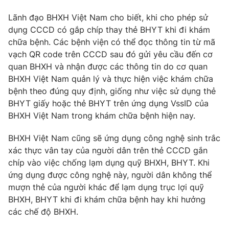
Phim VTV
Giải trí
Lãnh đạo BHXH Việt Nam cho biết, khi cho phép sử
Hậu trường
dụng CCCD có gắp chíp thay thẻ BHYT khi đi khám
Điện ảnh
Đời sống
chữa bệnh. Các bệnh viện có thể đọc thông tin từ mã
Nhân vật
Âm nhạc
vạch QR code trên CCCD sau đó gửi yêu cầu đến cơ
Du lịch
Khán giả
quan BHXH và nhận được các thông tin do cơ quan
Giáo dục
Sao
BHXH Việt Nam quản lý và thực hiện việc khám chữa
Làm đẹp
Giải sao mai
bệnh theo đúng quy định, giống như việc sử dụng thẻ
Tuyển sinh
Công nghệ
Chất lượng cuộc sống
BHYT giấy hoặc thẻ BHYT trên ứng dụng VssID của
Học trực tuyến
BHXH Việt Nam trong khám chữa bệnh hiện nay.
Hitech Công nghệ tương lai
Giao lưu trực tuyến
BHXH Việt Nam cũng sẽ ứng dụng công nghệ sinh trắc
Sản phẩm
xác thực vân tay của người dân trên thẻ CCCD gắn
Lịch phát sóng
Thị trường
chíp vào việc chống lạm dụng quỹ BHXH, BHYT. Khi
ứng dụng được công nghệ này, người dân không thể
Tư vấn
mượn thẻ của người khác để lạm dụng trục lợi quỹ
Chuyên mục khác
BHXH, BHYT khi đi khám chữa bệnh hay khi hưởng
các chế độ BHXH.
Emagazine
Podcast