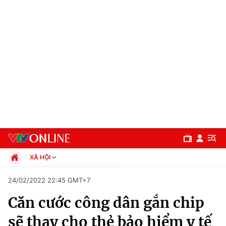
XÃ HỘI
Chính trị
24/02/2022 22:45 GMT+7
Xã hội
Căn cước công dân gắn chip
Pháp luật
Chuyên mục
Kinh tế
sẽ thay cho thẻ bảo hiểm y tế
Thể thao