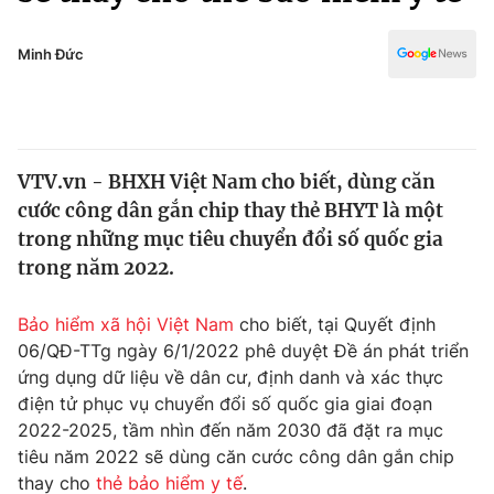
Chính trị
Truyền hình
Văn hóa - Giải trí
Minh Đức
Xã hội
Y tế
Đời sống
Pháp luật
Công nghệ
Giáo dục
VTV.vn - BHXH Việt Nam cho biết, dùng căn
Y tế
cước công dân gắn chip thay thẻ BHYT là một
trong những mục tiêu chuyển đổi số quốc gia
Thế giới
trong năm 2022.
Tin tức
Bảo hiểm xã hội Việt Nam
cho biết, tại Quyết định
Kinh tế
06/QĐ-TTg ngày 6/1/2022 phê duyệt Đề án phát triển
Thế giới đó đây
Tài chính
ứng dụng dữ liệu về dân cư, định danh và xác thực
Dữ liệu và đời sống
Câu chuyện quốc tế
điện tử phục vụ chuyển đổi số quốc gia giai đoạn
Thị trường
2022-2025, tầm nhìn đến năm 2030 đã đặt ra mục
Truyền hình
tiêu năm 2022 sẽ dùng căn cước công dân gắn chip
Góc doanh nghiệp
thay cho
thẻ bảo hiểm y tế
.