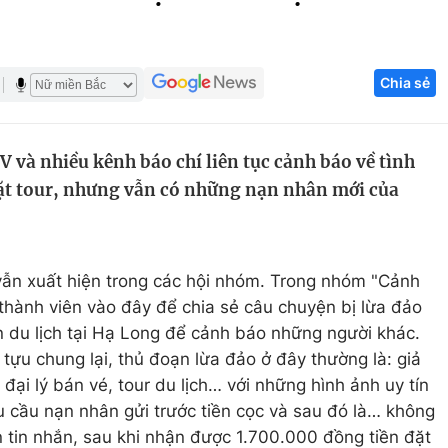
Góc ảnh
Chia sẻ
Giáo dục
Công nghệ
Tuyển sinh
Hitech Công ng
 và nhiều kênh báo chí liên tục cảnh báo về tình
Học trực tuyến
Sản phẩm
đặt tour, nhưng vẫn có những nạn nhân mới của
g
Thị trường
Tư vấn
vẫn xuất hiện trong các hội nhóm. Trong nhóm "Cảnh
thành viên vào đây để chia sẻ câu chuyện bị lừa đảo
 du lịch tại Hạ Long để cảnh báo những người khác.
ựu chung lại, thủ đoạn lừa đảo ở đây thường là: giả
đại lý bán vé, tour du lịch… với những hình ảnh uy tín
êu cầu nạn nhân gửi trước tiền cọc và sau đó là… không
n tin nhắn, sau khi nhận được 1.700.000 đồng tiền đặt