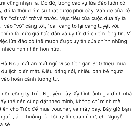
ừa cũng nhận ra. Do đó, trong các vụ lừa đảo luôn có
, đó là thời điểm sự thật được phơi bày. Vấn đề của kẻ
iểm "cất vó" trở về trước. Mục tiêu của cuộc đua ấy là
 vào "vó" càng tốt, "cá" càng to lại càng tuyệt vời.
chính là mức giá hấp dẫn và uy tín để chiếm lòng tin. Vì
việc lừa đảo có thể mượn được uy tín của chính những
i nhiều nạn nhân hơn nữa.
 Hà Nội) mất ăn mất ngủ vì số tiền gần 300 triệu mua
y du lịch biến mất. Điều đáng nói, nhiều bạn bè người
 vào hoàn cảnh tương tự.
, nên công ty Trúc Nguyễn này lấy hình ảnh gia đình nhà
hấy thế nên cũng đặt theo mình, không chỉ mình mà
i tiền cho Trúc để mua voucher, vé máy bay. Bây giờ bạn
người, ảnh hưởng lớn tới uy tín của mình", chị Nguyễn
a sẻ.