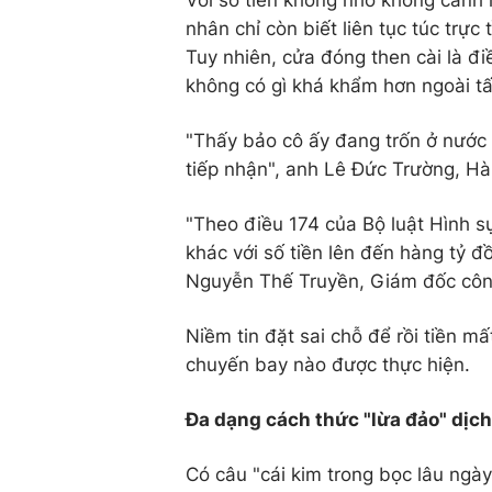
Với số tiền không nhỏ không cánh m
nhân chỉ còn biết liên tục túc trực
Tuy nhiên, cửa đóng then cài là đ
không có gì khá khẩm hơn ngoài 
"Thấy bảo cô ấy đang trốn ở nước 
tiếp nhận", anh Lê Đức Trường, Hà
"Theo điều 174 của Bộ luật Hình s
khác với số tiền lên đến hàng tỷ 
Nguyễn Thế Truyền, Giám đốc công
Niềm tin đặt sai chỗ để rồi tiền m
chuyến bay nào được thực hiện.
Đa dạng cách thức "lừa đảo" dịch
Có câu "cái kim trong bọc lâu ngày 