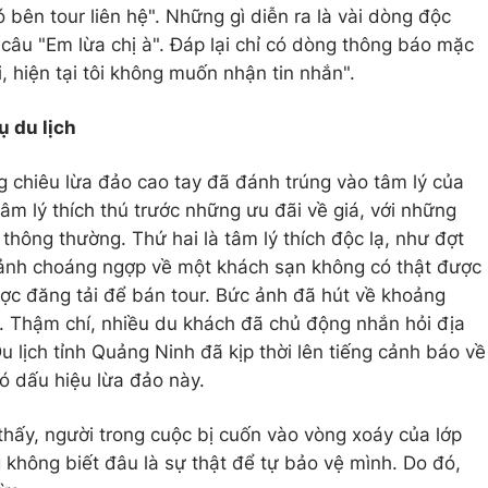
 bên tour liên hệ". Những gì diễn ra là vài dòng độc
 câu "Em lừa chị à". Đáp lại chỉ có dòng thông báo mặc
i, hiện tại tôi không muốn nhận tin nhắn".
ụ du lịch
g chiêu lừa đảo cao tay đã đánh trúng vào tâm lý của
 tâm lý thích thú trước những ưu đãi về giá, với những
thông thường. Thứ hai là tâm lý thích độc lạ, như đợt
 ảnh choáng ngợp về một khách sạn không có thật được
ợc đăng tải để bán tour. Bức ảnh đã hút về khoảng
sẻ. Thậm chí, nhiều du khách đã chủ động nhắn hỏi địa
 lịch tỉnh Quảng Ninh đã kịp thời lên tiếng cảnh báo về
ó dấu hiệu lừa đảo này.
thấy, người trong cuộc bị cuốn vào vòng xoáy của lớp
 không biết đâu là sự thật để tự bảo vệ mình. Do đó,