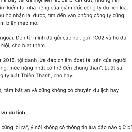
à bay và khi mọi liên lạc đã bị cắt đứt, những nạn
 tìm kiếm tại nhà riêng của giám đốc công ty du lịch kia.
iều họ nhận lại được, tìm đến văn phòng công ty cũng
tấm biển méo mó.
ngoài. Đơn từ mình đã gửi các nơi, gửi PC02 và họ đã
 Nội, cho biết thêm
ự 2015, tội danh lừa đảo chiếm đoạt tài sản của người
đồng, mức nặng nhất có thể đến chung thân", Luật sư
 ty luật Thiên Thanh, cho hay.
ất, tâm bất an và cũng không có chuyến du lịch hay
 vụ du lịch
cũng lòi ra", ý nói không có thông tin lừa đảo nào giữ bí