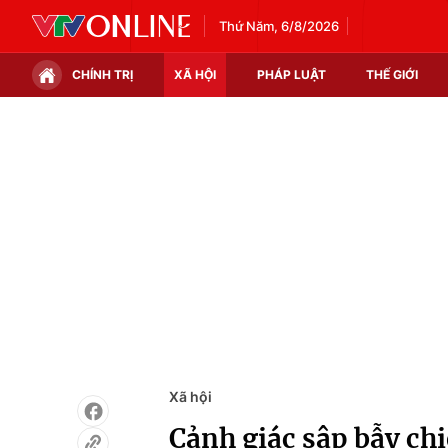
Thứ Năm, 6/8/2026
CHÍNH TRỊ
XÃ HỘI
PHÁP LUẬT
THẾ GIỚI
Chính trị
Xã hội
Thế giới
Kinh tế
Tin tức
Tài chính
Thế giới đó đây
Thị trường
Câu chuyện quốc tế
Góc doanh nghiệp
Dữ liệu và đời sống
Xã hội
Cảnh giác sập bẫy chi