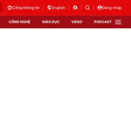
Cổng thông tin
English
Đăng nhập
CÔNG NGHỆ
GIÁO DỤC
VIDEO
PODCAST
VTV Money
VTV Thể thao
VTV Sức khoẻ
Bất động sản
Thị trường 24h
Tấm lòng Việt
Vươn mình bằng AI
VTV4
VTV8
VTV9
Lịch phát sóng
Giao lưu trực tuyến
Sự kiện