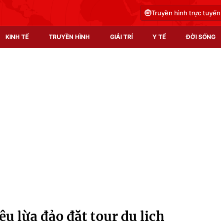
Truyền hình trực tuyến
KINH TẾ
TRUYỀN HÌNH
GIẢI TRÍ
Y TẾ
ĐỜI SỐNG
Pháp luật
Y tế
Truyền hình
Multimedia
Phim VTV
Video
Hậu trường
Shorts video
Nhân vật
Podcast
Khán giả
EMagazine
Giải sao mai
Photo
êu lừa đảo đặt tour du lịch
Infographic