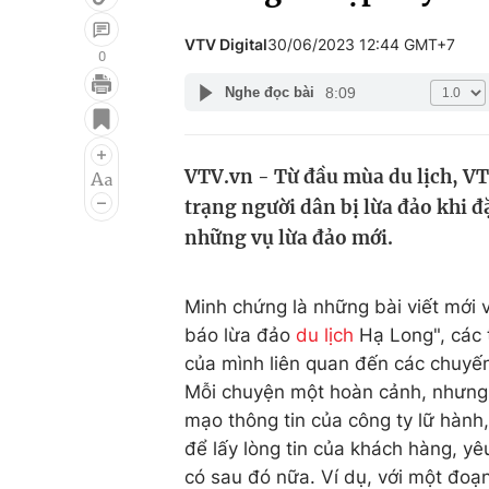
VTV Digital
30/06/2023 12:44 GMT+7
0
8:09
Nghe đọc bài
Giải trí
Đời sống
Điện ảnh
Du lịch
VTV.vn - Từ đầu mùa du lịch, VTV
Âm nhạc
Làm đẹp
trạng người dân bị lừa đảo khi 
Sao
Chất lượng cuộc sốn
những vụ lừa đảo mới.
Minh chứng là những bài viết mới 
báo lừa đảo
du lịch
Hạ Long", các 
của mình liên quan đến các chuyến
Mỗi chuyện một hoàn cảnh, nhưng t
mạo thông tin của công ty lữ hành, 
để lấy lòng tin của khách hàng, y
có sau đó nữa. Ví dụ, với một đoạ