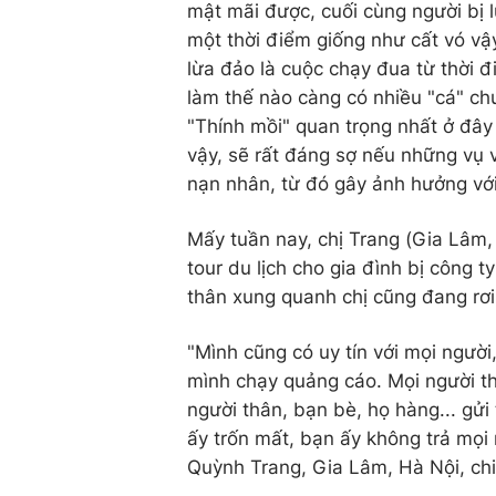
mật mãi được, cuối cùng người bị l
một thời điểm giống như cất vó vậy
lừa đảo là cuộc chạy đua từ thời đ
làm thế nào càng có nhiều "cá" chui
"Thính mồi" quan trọng nhất ở đây 
vậy, sẽ rất đáng sợ nếu những vụ 
nạn nhân, từ đó gây ảnh hưởng vớ
Mấy tuần nay, chị Trang (Gia Lâm,
tour du lịch cho gia đình bị công t
thân xung quanh chị cũng đang rơi
"Mình cũng có uy tín với mọi người
mình chạy quảng cáo. Mọi người t
người thân, bạn bè, họ hàng... gử
ấy trốn mất, bạn ấy không trả mọi 
Quỳnh Trang, Gia Lâm, Hà Nội, chi