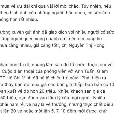
 mua vé ưu đãi chỉ qua vài lời mời chào. Tuy nhiên, nếu
theo hình ảnh của những người thân quen, có sức ảnh
hóng hơn rất nhiều.
thường xuyên gửi ảnh đã giao dịch với nhiều người có sức
hững người quen xung quanh em, nên em càng tin
mua càng nhiều, giá càng tốt", chị Nguyễn Thị Hồng
nhân hơn đã rõ, nhưng làm sao để tổ chức được tour với
ác. Cuộc điện thoại của phóng viên với Anh Tuấn, Giám
TP Hồ Chí Minh đã hé lộ chiêu trò này: "Phát hiện ra
ra thấy bạn đó mua giá cao bán giá thấp, bạn bán có 1
bạn xuất vé đó hơn 20 triệu. Nhiều khách sạn giá cả
 50 triệu, bạn đánh vào tâm lý của mọi người. Nhiều
hải ham rẻ, vé này là vé thưởng, nhưng thực chất điều
t lần 20 vé hoặc một lần 5, 7, 10 đêm mới được, chứ