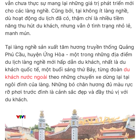
Phim VTV
vẫn chưa thực sự mang lại những giá trị phát triển mới
Giải trí
cho các làng nghề. Cũng bởi, tại không ít làng nghề,
Hậu trường
dù hoạt động du lịch đã có, thậm chí là nhiều tiềm
Điện ảnh
Đời sống
năng thu hút du khách, nhưng vẫn ở tình trạng nhỏ lẻ,
Nhân vật
Âm nhạc
manh mún.
Du lịch
Khán giả
Giáo dục
Sao
Tại làng nghề sản xuất tăm hương truyền thống Quảng
Làm đẹp
Giải sao mai
Phú Cầu, huyện Ứng Hòa - một trong những địa điểm
Tuyển sinh
Công nghệ
du lịch làng nghề mới hấp dẫn du khách, nhất là du
Chất lượng cuộc sống
Học trực tuyến
khách quốc tế, một buổi sáng thứ Bảy, từng đoàn
du
Hitech Công nghệ tương lai
khách nước ngoài
theo những chuyến xe dừng lại tại
Giao lưu trực tuyến
ngôi đình của làng. Những bó chân hương đủ màu rực
Sản phẩm
rỡ phơi trước đình là cảnh sắc đẹp và đầy thú vị với
Lịch phát sóng
Thị trường
du khách.
Tư vấn
Chuyên mục khác
Emagazine
Podcast