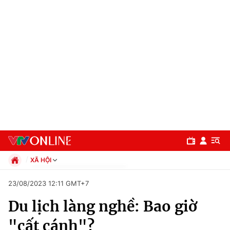
XÃ HỘI
Chính trị
23/08/2023 12:11 GMT+7
Xã hội
Du lịch làng nghề: Bao giờ
Pháp luật
Chuyên mục
Kinh tế
"cất cánh"?
Thể thao