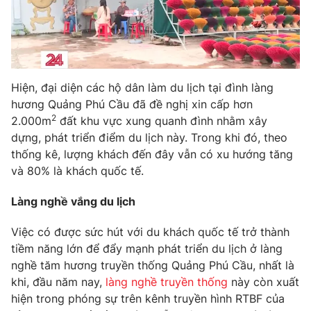
Email:
toasoan@vtv.vn
Liên hệ quảng cáo:
024-7300.7108
Hiện, đại diện các hộ dân làm du lịch tại đình làng
hương Quảng Phú Cầu đã đề nghị xin cấp hơn
2
2.000m
đất khu vực xung quanh đình nhằm xây
dựng, phát triển điểm du lịch này. Trong khi đó, theo
thống kê, lượng khách đến đây vẫn có xu hướng tăng
và 80% là khách quốc tế.
Làng nghề vắng du lịch
® Cấm sao chép dưới mọi hình thức nếu không có sự chấp
thuận bằng văn bản. Ghi rõ nguồn VTV.vn khi phát hành lại
Việc có được sức hút với du khách quốc tế trở thành
thông tin từ website này.
tiềm năng lớn để đẩy mạnh phát triển du lịch ở làng
nghề tăm hương truyền thống Quảng Phú Cầu, nhất là
khi, đầu năm nay,
làng nghề truyền thống
này còn xuất
hiện trong phóng sự trên kênh truyền hình RTBF của