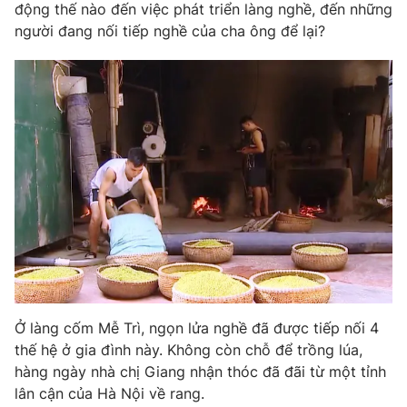
Phim VTV
động thế nào đến việc phát triển làng nghề, đến những
Giải trí
người đang nối tiếp nghề của cha ông để lại?
Hậu trường
Điện ảnh
Đời sống
Nhân vật
Âm nhạc
Du lịch
Khán giả
Giáo dục
Sao
Làm đẹp
Giải sao mai
Tuyển sinh
Công nghệ
Chất lượng cuộc sống
Học trực tuyến
Hitech Công nghệ tương lai
Giao lưu trực tuyến
Sản phẩm
Lịch phát sóng
Thị trường
Tư vấn
Ở làng cốm Mễ Trì, ngọn lửa nghề đã được tiếp nối 4
thế hệ ở gia đình này. Không còn chỗ để trồng lúa,
Chuyên mục khác
hàng ngày nhà chị Giang nhận thóc đã đãi từ một tỉnh
Emagazine
Podcast
lân cận của Hà Nội về rang.