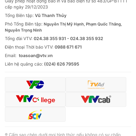
Giấy phép hoạt động báo in và báo điện tử số 483/GP-BTTTT
cấp ngày 29/12/2023
Tổng Biên tập:
Vũ Thanh Thủy
Phó Tổng Biên tập:
Nguyễn Thị Mỹ Hạnh, Phạm Quốc Thắng,
Nguyễn Trọng Ninh
Tổng đài VTV:
024.38 355 931 - 024.38 355 932
Ðiện thoại Thời báo VTV:
0988 671 671
Email:
toasoan@vtv.vn
Liên hệ quảng cáo:
(024) 626 79595
® Cấm sao chép dưới mọi hình thức nếu không có sự chấp