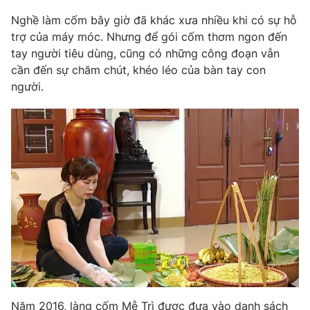
Nghề làm cốm bây giờ đã khác xưa nhiều khi có sự hỗ
Photo
Infographic
trợ của máy móc. Nhưng để gói cốm thơm ngon đến
tay người tiêu dùng, cũng có những công đoạn vẫn
Video
Shorts video
cần đến sự chăm chút, khéo léo của bàn tay con
người.
VTV Money
VTV Thể thao
VTV Sức khoẻ
Bất động sản
Thị trường 24h
Tấm lòng Việt
VTV4
Vươn mình bằng AI
VTV9
VTV8
Liên hệ tòa soạn
English
Năm 2016, làng cốm Mễ Trì được đưa vào danh sách