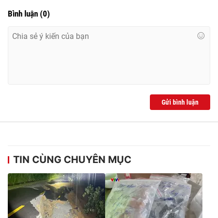
Bình luận
(
0
)
Gửi bình luận
TIN CÙNG CHUYÊN MỤC