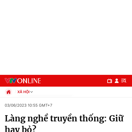
XÃ HỘI
Chính trị
03/06/2023 10:55 GMT+7
Xã hội
Làng nghề truyền thống: Giữ
Pháp luật
Chuyên mục
Kinh tế
hay bỏ?
Thể thao