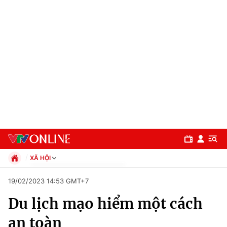
XÃ HỘI
Chính trị
19/02/2023 14:53 GMT+7
Xã hội
Du lịch mạo hiểm một cách
Pháp luật
Chuyên mục
Kinh tế
an toàn
Thể thao