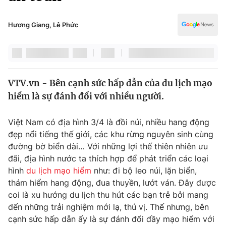
Chính trị
Truyền hình
Văn hóa - Giải trí
Hương Giang, Lê Phức
Xã hội
Y tế
Đời sống
Pháp luật
Công nghệ
Giáo dục
VTV.vn - Bên cạnh sức hấp dẫn của du lịch mạo
Y tế
hiểm là sự đánh đổi với nhiều người.
Thế giới
Việt Nam có địa hình 3/4 là đồi núi, nhiều hang động
đẹp nổi tiếng thế giới, các khu rừng nguyên sinh cùng
Tin tức
đường bờ biển dài… Với những lợi thế thiên nhiên ưu
Kinh tế
đãi, địa hình nước ta thích hợp để phát triển các loại
Thế giới đó đây
Tài chính
hình
du lịch mạo hiểm
như: đi bộ leo núi, lặn biển,
Dữ liệu và đời sống
Câu chuyện quốc tế
thám hiểm hang động, đua thuyền, lướt ván. Đây được
Thị trường
coi là xu hướng du lịch thu hút các bạn trẻ bởi mang
đến những trải nghiệm mới lạ, thú vị. Thế nhưng, bên
Truyền hình
Góc doanh nghiệp
cạnh sức hấp dẫn ấy là sự đánh đổi đầy mạo hiểm với