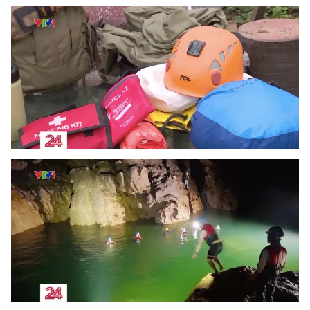
Ðiện thoại Thời báo VTV:
024.66 897 897
Email:
toasoan@vtv.vn
Liên hệ quảng cáo:
024-7300.7108
® Cấm sao chép dưới mọi hình thức nếu không có sự chấp
thuận bằng văn bản. Ghi rõ nguồn VTV.vn khi phát hành lại
thông tin từ website này.