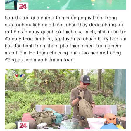
Sau khi trải qua những tình huống nguy hiểm trong
quá trình du lịch mạo hiểm, nhận thấy được những rủi
THỜI BÁO VTV
ro tiềm ẩn xoay quanh sở thích của mình, nhiều bạn trẻ
đã có ý thức tìm hiểu, tập luyện và chuẩn bị kỹ hơn khi
bắt đầu hành trình khám phá thiên nhiên, trải nghiệm
mạo hiểm. Họ thậm chí cùng nhau tạo nên một cộng
Theo dõi báo trên
đồng du lịch mạo hiểm an toàn.
Cơ quan chủ quản:
Đài Truyền hình Việt Nam
Cơ quan báo chí:
Thời báo VTV
Giấy phép hoạt động báo in và báo điện tử số 483/GP-BTTTT
cấp ngày 29/12/2023
Tổng Biên tập:
Vũ Thanh Thủy
Phó Tổng Biên tập:
Nguyễn Thị Mỹ Hạnh, Phạm Quốc Thắng,
Nguyễn Trọng Ninh
Tổng đài VTV:
024.38 355 931 - 024.38 355 932