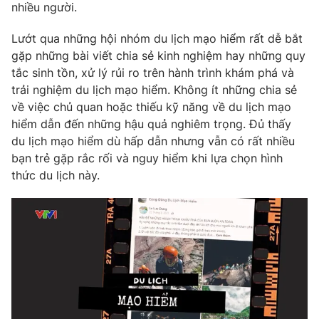
Phim VTV
nhiều người.
Giải trí
Hậu trường
Lướt qua những hội nhóm du lịch mạo hiểm rất dễ bắt
Điện ảnh
gặp những bài viết chia sẻ kinh nghiệm hay những quy
Đời sống
Nhân vật
tắc sinh tồn, xử lý rủi ro trên hành trình khám phá và
Âm nhạc
Du lịch
Khán giả
trải nghiệm du lịch mạo hiểm. Không ít những chia sẻ
Giáo dục
Sao
về việc chủ quan hoặc thiếu kỹ năng về du lịch mạo
Làm đẹp
Giải sao mai
hiểm dẫn đến những hậu quả nghiêm trọng. Đủ thấy
Tuyển sinh
Công nghệ
du lịch mạo hiểm dù hấp dẫn nhưng vẫn có rất nhiều
Chất lượng cuộc sống
Học trực tuyến
bạn trẻ gặp rắc rối và nguy hiểm khi lựa chọn hình
Hitech Công nghệ tương lai
thức du lịch này.
Giao lưu trực tuyến
Sản phẩm
Lịch phát sóng
Thị trường
Tư vấn
Chuyên mục khác
Emagazine
Podcast