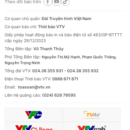
Theo dõi báo trên
Cơ quan chủ quản:
Đài Truyền hình Việt Nam
Cơ quan báo chí:
Thời báo VTV
Giấy phép hoạt động báo in và báo điện tử số 483/GP-BTTTT
cấp ngày 29/12/2023
Tổng Biên tập:
Vũ Thanh Thủy
Phó Tổng Biên tập:
Nguyễn Thị Mỹ Hạnh, Phạm Quốc Thắng,
Nguyễn Trọng Ninh
Tổng đài VTV:
024.38 355 931 - 024.38 355 932
Ðiện thoại Thời báo VTV:
0988 671 671
Email:
toasoan@vtv.vn
Liên hệ quảng cáo:
(024) 626 79595