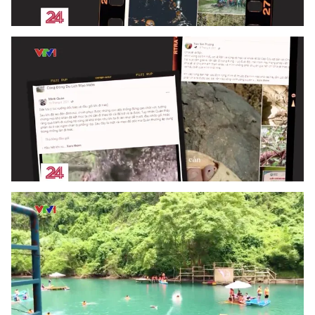
Photo
Infographic
Video
Shorts video
VTV Money
VTV Thể thao
VTV Sức khoẻ
Bất động sản
Thị trường 24h
Tấm lòng Việt
VTV4
Vươn mình bằng AI
VTV9
VTV8
Liên hệ tòa soạn
English