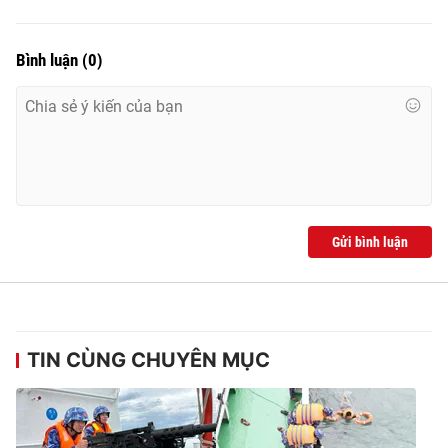
Bình luận
(
0
)
Gửi bình luận
TIN CÙNG CHUYÊN MỤC