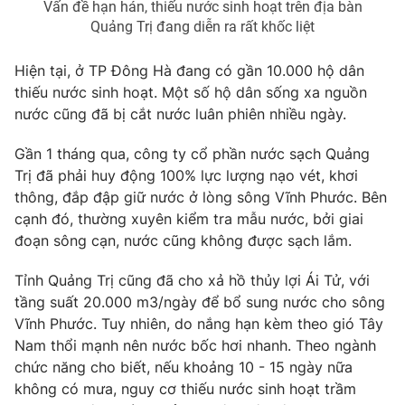
Vấn đề hạn hán, thiếu nước sinh hoạt trên địa bàn
Quảng Trị đang diễn ra rất khốc liệt
Photo
Infographic
Hiện tại, ở TP Đông Hà đang có gần 10.000 hộ dân
Video
Shorts video
thiếu nước sinh hoạt. Một số hộ dân sống xa nguồn
nước cũng đã bị cắt nước luân phiên nhiều ngày.
VTV Money
VTV Thể thao
Gần 1 tháng qua, công ty cổ phần nước sạch Quảng
Trị đã phải huy động 100% lực lượng nạo vét, khơi
VTV Sức khoẻ
Bất động sản
thông, đắp đập giữ nước ở lòng sông Vĩnh Phước. Bên
cạnh đó, thường xuyên kiểm tra mẫu nước, bởi giai
Thị trường 24h
Tấm lòng Việt
đoạn sông cạn, nước cũng không được sạch lắm.
Tỉnh Quảng Trị cũng đã cho xả hồ thủy lợi Ái Tử, với
VTV4
Vươn mình bằng AI
tầng suất 20.000 m3/ngày để bổ sung nước cho sông
Vĩnh Phước. Tuy nhiên, do nắng hạn kèm theo gió Tây
VTV9
VTV8
Nam thổi mạnh nên nước bốc hơi nhanh. Theo ngành
chức năng cho biết, nếu khoảng 10 - 15 ngày nữa
không có mưa, nguy cơ thiếu nước sinh hoạt trầm
Liên hệ tòa soạn
English