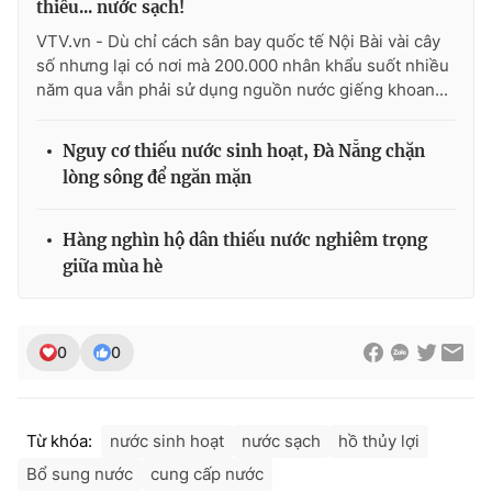
thiếu... nước sạch!
Ðiện thoại Thời báo VTV:
024.66 897 897
VTV.vn - Dù chỉ cách sân bay quốc tế Nội Bài vài cây
Email:
toasoan@vtv.vn
số nhưng lại có nơi mà 200.000 nhân khẩu suốt nhiều
Liên hệ quảng cáo:
024-7300.7108
năm qua vẫn phải sử dụng nguồn nước giếng khoan...
Nguy cơ thiếu nước sinh hoạt, Đà Nẵng chặn
lòng sông để ngăn mặn
Hàng nghìn hộ dân thiếu nước nghiêm trọng
giữa mùa hè
0
0
® Cấm sao chép dưới mọi hình thức nếu không có sự chấp
thuận bằng văn bản. Ghi rõ nguồn VTV.vn khi phát hành lại
thông tin từ website này.
Từ khóa:
nước sinh hoạt
nước sạch
hồ thủy lợi
Bổ sung nước
cung cấp nước