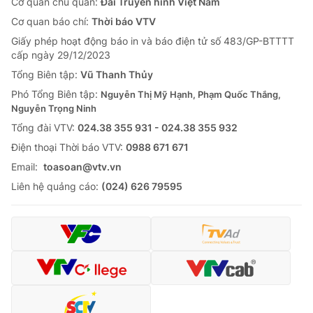
Cơ quan chủ quản:
Đài Truyền hình Việt Nam
Cơ quan báo chí:
Thời báo VTV
Giấy phép hoạt động báo in và báo điện tử số 483/GP-BTTTT
cấp ngày 29/12/2023
Tổng Biên tập:
Vũ Thanh Thủy
Phó Tổng Biên tập:
Nguyễn Thị Mỹ Hạnh, Phạm Quốc Thắng,
Nguyễn Trọng Ninh
Tổng đài VTV:
024.38 355 931 - 024.38 355 932
Ðiện thoại Thời báo VTV:
0988 671 671
Email:
toasoan@vtv.vn
Liên hệ quảng cáo:
(024) 626 79595