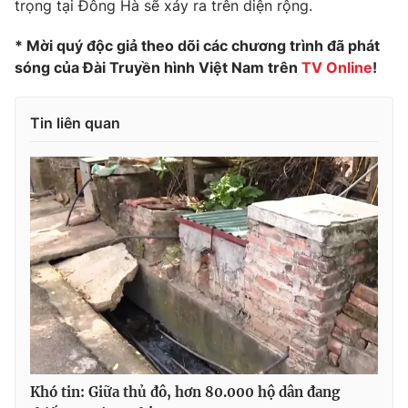
trọng tại Đông Hà sẽ xảy ra trên diện rộng.
* Mời quý độc giả theo dõi các chương trình đã phát
sóng của Đài Truyền hình Việt Nam trên
TV Online
!
THỜI BÁO VTV
Tin liên quan
Theo dõi báo trên
Cơ quan chủ quản:
Đài Truyền hình Việt Nam
Cơ quan báo chí:
Thời báo VTV
Giấy phép hoạt động báo in và báo điện tử số 483/GP-BTTTT
cấp ngày 29/12/2023
Tổng Biên tập:
Vũ Thanh Thủy
Phó Tổng Biên tập:
Nguyễn Thị Mỹ Hạnh, Phạm Quốc Thắng,
Nguyễn Trọng Ninh
Khó tin: Giữa thủ đô, hơn 80.000 hộ dân đang
Tổng đài VTV:
024.38 355 931 - 024.38 355 932