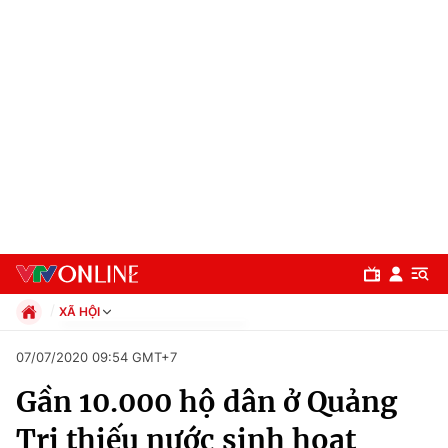
XÃ HỘI
Chính trị
07/07/2020 09:54 GMT+7
Xã hội
Gần 10.000 hộ dân ở Quảng
Pháp luật
Chuyên mục
Kinh tế
Trị thiếu nước sinh hoạt
Thể thao