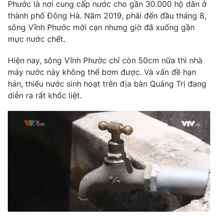
Phim VTV
Phước là nơi cung cấp nước cho gần 30.000 hộ dân ở
Giải trí
thành phố Đông Hà. Năm 2019, phải đến đầu tháng 8,
Hậu trường
sông Vĩnh Phước mới cạn nhưng giờ đã xuống gần
Điện ảnh
Đời sống
mực nước chết.
Nhân vật
Âm nhạc
Du lịch
Hiện nay, sông Vĩnh Phước chỉ còn 50cm nữa thì nhà
Khán giả
Giáo dục
Sao
máy nước này không thể bơm được. Và vấn đề hạn
Làm đẹp
Giải sao mai
hán, thiếu nước sinh hoạt trên địa bàn Quảng Trị đang
Tuyển sinh
Công nghệ
diễn ra rất khốc liệt.
Chất lượng cuộc sống
Học trực tuyến
Hitech Công nghệ tương lai
Giao lưu trực tuyến
Sản phẩm
Lịch phát sóng
Thị trường
Tư vấn
Chuyên mục khác
Emagazine
Podcast