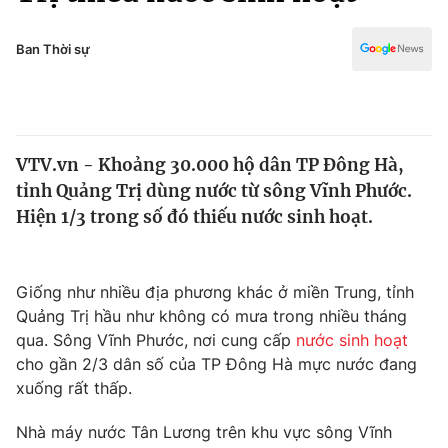
Chính trị
Truyền hình
Văn hóa - Giải trí
Ban Thời sự
Xã hội
Y tế
Đời sống
Pháp luật
Công nghệ
Giáo dục
VTV.vn - Khoảng 30.000 hộ dân TP Đông Hà,
Y tế
tỉnh Quảng Trị dùng nước từ sông Vĩnh Phước.
Hiện 1/3 trong số đó thiếu nước sinh hoạt.
Thế giới
Tin tức
Giống như nhiều địa phương khác ở miền Trung, tỉnh
Kinh tế
Quảng Trị hầu như không có mưa trong nhiều tháng
Thế giới đó đây
Tài chính
qua. Sông Vĩnh Phước, nơi cung cấp
nước sinh hoạt
Dữ liệu và đời sống
Câu chuyện quốc tế
cho gần 2/3 dân số của TP Đông Hà mực nước đang
Thị trường
xuống rất thấp.
Truyền hình
Góc doanh nghiệp
Nhà máy nước Tân Lương trên khu vực sông Vĩnh